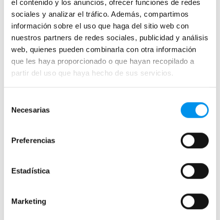
el contenido y los anuncios, ofrecer funciones de redes
Apertura plegable
sociales y analizar el tráfico. Además, compartimos
información sobre el uso que haga del sitio web con
Cristal fijo para ducha
nuestros partners de redes sociales, publicidad y análisis
Correderas
web, quienes pueden combinarla con otra información
Mamparas doble hoja
que les haya proporcionado o que hayan recopilado a
Mamparas a ras de suelo
partir del uso que haya hecho de sus servicios.
Mamparas con armario
Selección
Necesarias
de
Mamparas de colores
consentimiento
Mamparas de perfilería aluminio plata brillo
Preferencias
Mamparas de ducha perfilería negra
Mamparas de bañera perfilería negra
Estadística
Mamparas de perfilería blanca
Mamparas de perfilería oro rosa
Marketing
Mamparas de perfilería dorada
Mamparas de colores