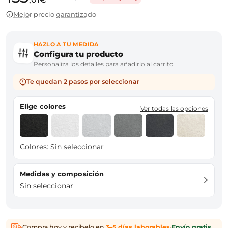
Mejor precio garantizado
HAZLO A TU MEDIDA
Configura tu producto
Personaliza los detalles para añadirlo al carrito
Te quedan 2 pasos por seleccionar
Elige colores
Ver todas las opciones
Colores:
Sin seleccionar
Medidas y composición
Sin seleccionar
Compra hoy y recíbelo en
3–5 días laborables
·
Envío gratis