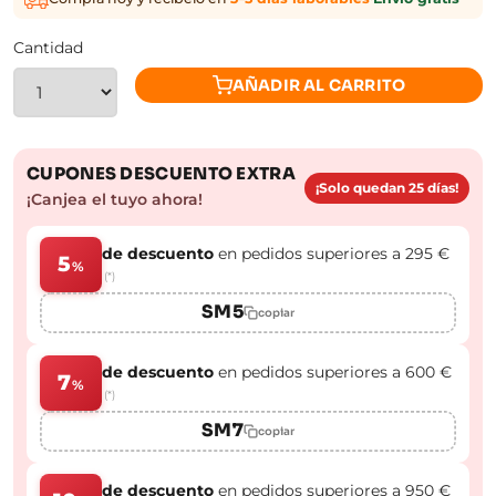
Cantidad
AÑADIR AL CARRITO
CUPONES DESCUENTO EXTRA
¡Solo quedan 25 días!
¡Canjea el tuyo ahora!
de descuento
en pedidos superiores a 295 €
5
%
(*)
SM5
copiar
de descuento
en pedidos superiores a 600 €
7
%
(*)
SM7
copiar
de descuento
en pedidos superiores a 950 €