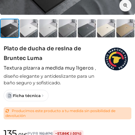
Plato de ducha de resina de
I
C
R
A
B
D
A
F
O
O
E
Bruntec Luma
N
T
C
E
S
U
D
P
A
O
Textura pizarra a medida muy ligeros
,
Ñ
R
A
P
diseño elegante y antideslizante para un
baño seguro y sofisticado.
Ficha técnica
Producimos este producto a tu medida sin posibilidad de
devolución
135
PVPR
192,87€
−57,86€ (-30%)
,01€