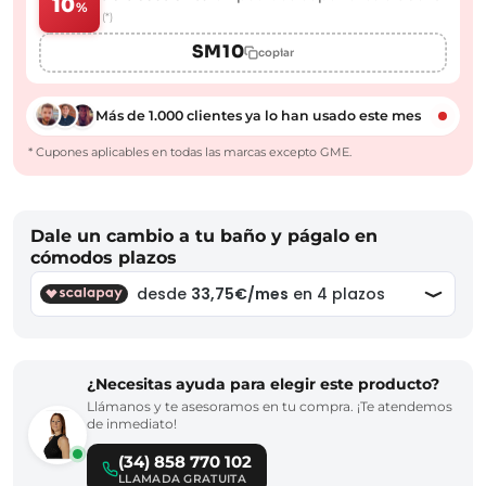
10
%
(*)
SM10
copiar
Más de 1.000 clientes ya lo han usado este mes
* Cupones aplicables en todas las marcas excepto GME.
Dale un cambio a tu baño y págalo en
cómodos plazos
¿Necesitas ayuda para elegir este producto?
Llámanos y te asesoramos en tu compra. ¡Te atendemos
de inmediato!
(34) 858 770 102
LLAMADA GRATUITA