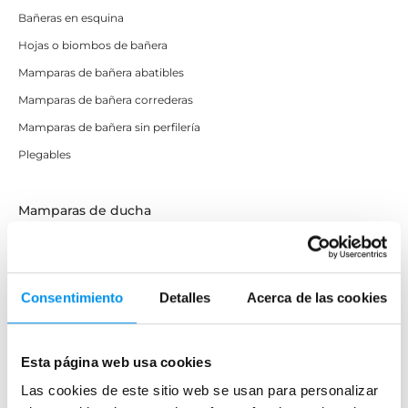
Bañeras en esquina
Hojas o biombos de bañera
Mamparas de bañera abatibles
Mamparas de bañera correderas
Mamparas de bañera sin perfilería
Plegables
Mamparas de ducha
Frontales
Mamparas cuadradas
Mamparas rectangulares
Consentimiento
Detalles
Acerca de las cookies
Fijos y paneles de ducha
Semicirculares
Esta página web usa cookies
Correderas sin perfiles
Las cookies de este sitio web se usan para personalizar
Apertura abatible