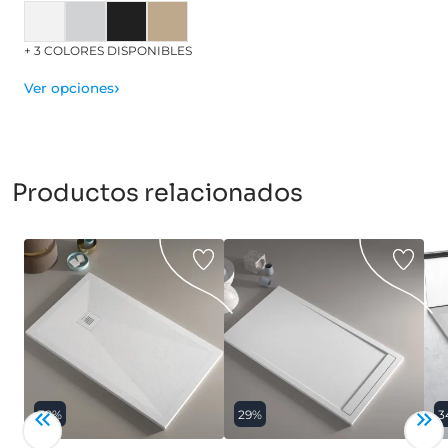
+ 3 COLORES DISPONIBLES
›
Ver opciones
Productos relacionados
39%
29%
3