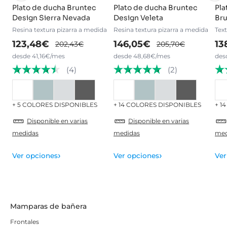
Plato de ducha Bruntec
Plato de ducha Bruntec
Pla
Design Sierra Nevada
Design Veleta
Bru
Resina textura pizarra a medida
Resina textura pizarra a medida
Tex
123,48€
146,05€
13
202,43€
205,70€
desde 41,16€/mes
desde 48,68€/mes
des
(4)
(2)
+ 5 COLORES DISPONIBLES
+ 14 COLORES DISPONIBLES
+ 1
Disponible en varias
Disponible en varias
medidas
medidas
med
›
›
Ver opciones
Ver opciones
Ver
Mamparas de bañera
Frontales