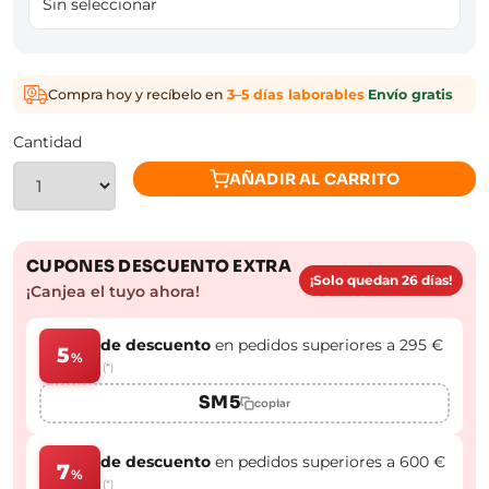
Sin seleccionar
Compra hoy y recíbelo en
3–5 días laborables
·
Envío gratis
Cantidad
AÑADIR AL CARRITO
CUPONES DESCUENTO EXTRA
¡Solo quedan 26 días!
¡Canjea el tuyo ahora!
de descuento
en pedidos superiores a 295 €
5
%
(*)
SM5
copiar
de descuento
en pedidos superiores a 600 €
7
%
(*)