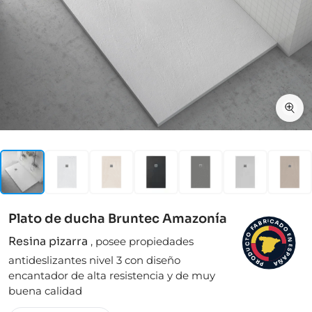
Plato de ducha Bruntec Amazonía
I
C
R
A
B
D
A
F
O
O
E
Resina pizarra
,
posee propiedades
N
T
C
E
S
U
D
P
antideslizantes nivel 3 con diseño
A
O
Ñ
R
A
P
encantador de alta resistencia y de muy
buena calidad