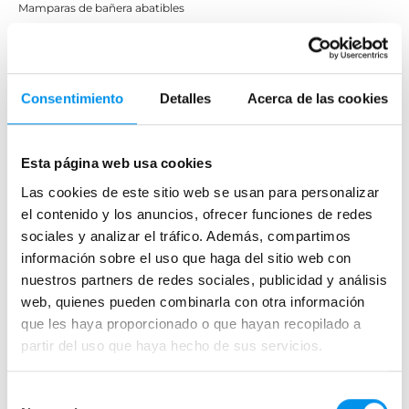
Mamparas de bañera abatibles
Mamparas de bañera correderas
Mamparas de bañera sin perfilería
Plegables
Consentimiento
Detalles
Acerca de las cookies
Mamparas de ducha
Esta página web usa cookies
Frontales
Las cookies de este sitio web se usan para personalizar
Mamparas cuadradas
el contenido y los anuncios, ofrecer funciones de redes
Mamparas rectangulares
sociales y analizar el tráfico. Además, compartimos
Fijos y paneles de ducha
información sobre el uso que haga del sitio web con
nuestros partners de redes sociales, publicidad y análisis
Semicirculares
web, quienes pueden combinarla con otra información
Correderas sin perfiles
que les haya proporcionado o que hayan recopilado a
Apertura abatible
partir del uso que haya hecho de sus servicios.
Apertura plegable
Cristal fijo para ducha
Selección