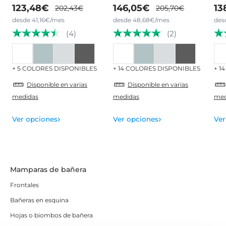
123,48€
146,05€
13
202,43€
205,70€
desde 41,16€/mes
desde 48,68€/mes
des
(4)
(2)
+ 5 COLORES DISPONIBLES
+ 14 COLORES DISPONIBLES
+ 1
Disponible en varias
Disponible en varias
medidas
medidas
med
›
›
Ver opciones
Ver opciones
Ver
Mamparas de bañera
Frontales
Bañeras en esquina
Hojas o biombos de bañera