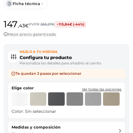
Ficha técnica
147
PVPR
263,27€
−115,84€ (-44%)
,43€
Mejor precio garantizado
HAZLO A TU MEDIDA
Configura tu producto
Personaliza los detalles para añadirlo al carrito
Te quedan 2 pasos por seleccionar
Elige color
Ver todas las opciones
Color:
Sin seleccionar
Medidas y composición