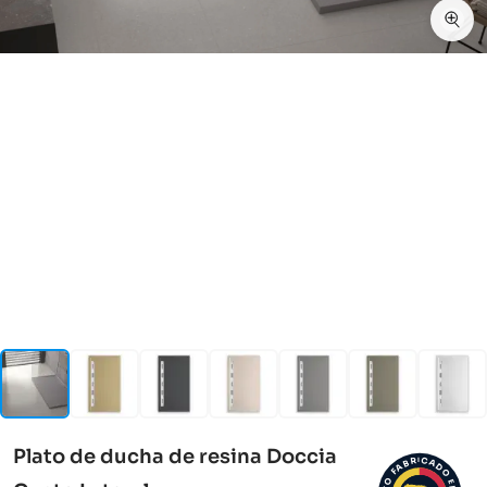
Plato de ducha de resina Doccia
I
C
R
A
B
D
A
F
O
O
E