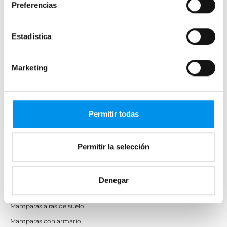
Preferencias
Mamparas de ducha
Estadística
Frontales
Mamparas cuadradas
Marketing
Mamparas rectangulares
Fijos y paneles de ducha
Semicirculares
Permitir todas
Correderas sin perfiles
Apertura abatible
Apertura plegable
Permitir la selección
Cristal fijo para ducha
Correderas
Denegar
Mamparas doble hoja
Mamparas a ras de suelo
Mamparas con armario