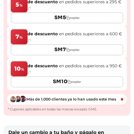
de descuento
en pedidos superiores a 295 €
5
%
(*)
SM5
copiar
de descuento
en pedidos superiores a 600 €
7
%
(*)
SM7
copiar
de descuento
en pedidos superiores a 950 €
10
%
(*)
SM10
copiar
Más de 1.000 clientes ya lo han usado este mes
* Cupones aplicables en todas las marcas excepto GME.
Dale un cambio a tu baño y págalo en