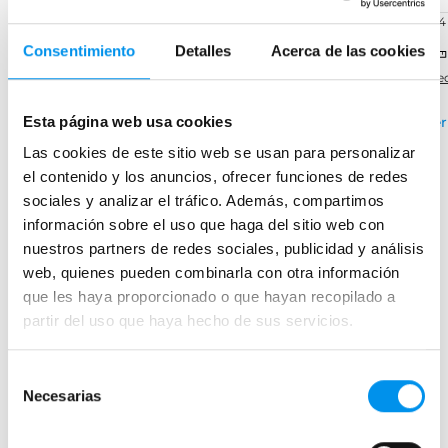
+ 5 COLORES DISPONIBLES
+ 14 COLORES DISPONIBLES
+ 1
Consentimiento
Detalles
Acerca de las cookies
Disponible en varias
Disponible en varias
medidas
medidas
med
›
›
Esta página web usa cookies
Ver opciones
Ver opciones
Ver
Las cookies de este sitio web se usan para personalizar
el contenido y los anuncios, ofrecer funciones de redes
sociales y analizar el tráfico. Además, compartimos
Mamparas de bañera
información sobre el uso que haga del sitio web con
nuestros partners de redes sociales, publicidad y análisis
Frontales
web, quienes pueden combinarla con otra información
Bañeras en esquina
que les haya proporcionado o que hayan recopilado a
Hojas o biombos de bañera
partir del uso que haya hecho de sus servicios.
Mamparas de bañera abatibles
Mamparas de bañera correderas
Selección
Necesarias
de
Mamparas de bañera sin perfilería
consentimiento
Plegables