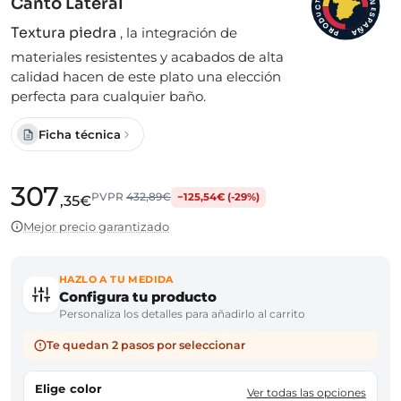
Canto Lateral
N
T
C
E
S
U
D
P
A
O
Textura piedra
,
la integración de
Ñ
R
A
P
materiales resistentes y acabados de alta
calidad hacen de este plato una elección
perfecta para cualquier baño.
Ficha técnica
307
PVPR
432,89€
−125,54€ (-29%)
,35€
Mejor precio garantizado
HAZLO A TU MEDIDA
Configura tu producto
Personaliza los detalles para añadirlo al carrito
Te quedan 2 pasos por seleccionar
Elige color
Ver todas las opciones