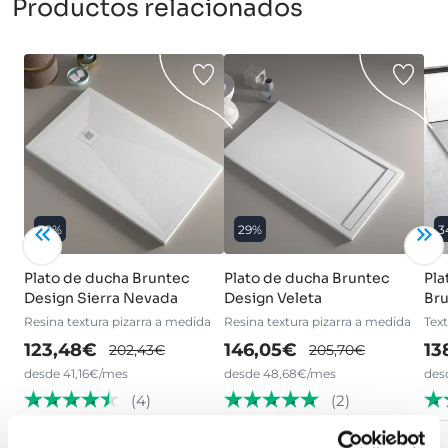
Productos relacionados
39%
29%
3
Plato de ducha Bruntec
Plato de ducha Bruntec
Pla
Design Sierra Nevada
Design Veleta
Bru
Resina textura pizarra a medida
Resina textura pizarra a medida
Tex
123,48€
146,05€
13
202,43€
205,70€
desde 41,16€/mes
desde 48,68€/mes
des
(4)
(2)