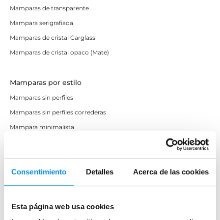
Mamparas de transparente
Mampara serigrafiada
Mamparas de cristal Carglass
Mamparas de cristal opaco (Mate)
Mamparas por estilo
Mamparas sin perfiles
Mamparas sin perfiles correderas
Mampara minimalista
Mampara industrial
Mamparas diseño modernas
Consentimiento
Detalles
Acerca de las cookies
Mamparas de lujo
Mamparas P.M.R.
Esta página web usa cookies
Marcas