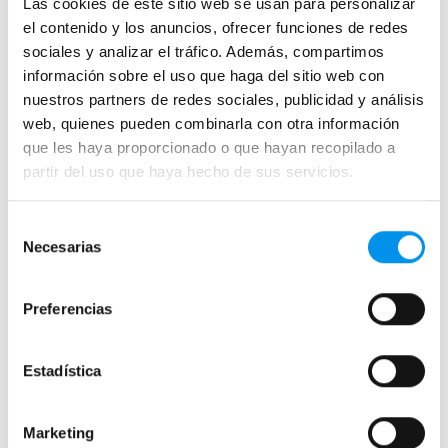
Las cookies de este sitio web se usan para personalizar
Kassandra
el contenido y los anuncios, ofrecer funciones de redes
sociales y analizar el tráfico. Además, compartimos
GME
información sobre el uso que haga del sitio web con
Doccia
nuestros partners de redes sociales, publicidad y análisis
Profiltek
web, quienes pueden combinarla con otra información
Torvisco
que les haya proporcionado o que hayan recopilado a
partir del uso que haya hecho de sus servicios.
Platos de ducha por colores
Selección
Beige
Necesarias
de
Negros
consentimiento
Grises
Preferencias
Blancos
Estadística
Platos de ducha por material
Cerámicos/Porcelana
Marketing
Pizarra