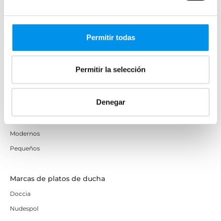
Resina/Carga mineral
Acrílico
Permitir todas
Solid surface
Resina decorados
Permitir la selección
Platos de ducha por estilo
Denegar
Extraplanos
Antideslizantes
Modernos
Pequeños
Marcas de platos de ducha
Doccia
Nudespol