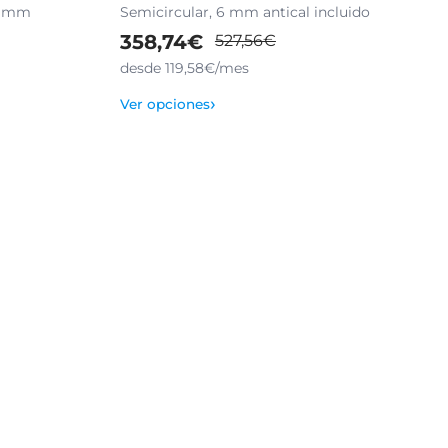
 6 mm
Semicircular, 6 mm antical incluido
358,74€
527,56€
desde 119,58€/mes
›
Ver opciones