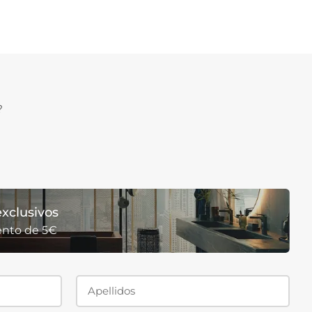
?
xclusivos
ento de 5€