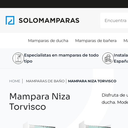
Mamparas de ducha
Mamparas de bañera
M
Especialistas en mamparas de todo
Instal
tipo
Españ
HOME
MAMPARAS DE BAÑO
MAMPARA NIZA TORVISCO
Mampara Niza
Disfruta de
ducha. Model
Torvisco