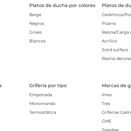
ra Niza Torvisco para ducha onli
Platos de ducha por colores
Platos de d
 Revisa el catálogo, elige la que mejor encaja con tu cuarto
Beige
Cerámicos/Po
 ¿Necesitas ayuda? Contacta con nosotros y
te ayudaremos
Negros
Pizarra
n tenemos un servicio postventa excelente!
Grises
Resina/Carga 
Blancos
Acrílico
Solid surface
Resina decora
s
Grifería por tipo
Marcas de gr
Empotrada
Imex
Monomando
Tres
Termostática
Griferías Gali
GME
Sagobar