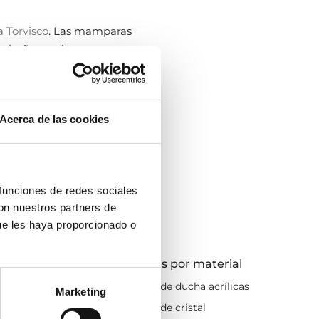
 Torvisco
. Las mamparas
 baño, ¿quieres
Acerca de las cookies
delo de
mampara para
es estos modelos están
tos
angulares, frontales
 funciones de redes sociales
? Pues sigue leyendo, que
con nuestros partners de
ue les haya proporcionado o
no necesitas contar con
or medidas
Mamparas por material
puertas correderas, al
x60
Mamparas de ducha acrílicas
Marketing
x70
Mamparas de cristal
seguridad
. Esto, sumado