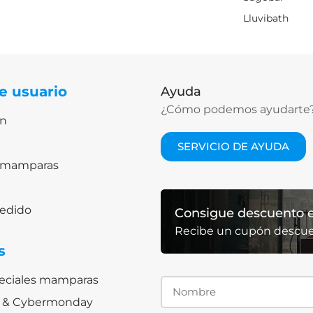
Lluvibath
e usuario
Ayuda
¿Cómo podemos ayudarte
ón
SERVICIO DE AYUDA
lomamparas
pedido
Consigue descuento e
Recibe un cupón descu
s
peciales mamparas
ay & Cybermonday