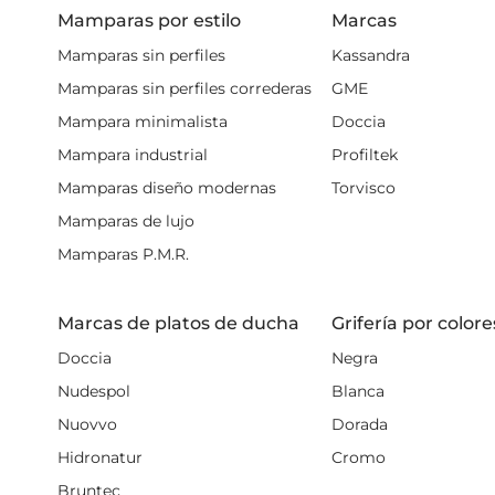
Comprar mampa
Mamparas por estilo
Marcas
¿Quieres hacerte con una?
Mamparas sin perfiles
Kassandra
a través de nuestra web.
Mamparas sin perfiles correderas
GME
para el proceso, ¡tambié
Mampara minimalista
Doccia
Mampara industrial
Profiltek
Mamparas diseño modernas
Torvisco
Mamparas de lujo
Mamparas P.M.R.
Marcas de platos de ducha
Grifería por colore
Doccia
Negra
Nudespol
Blanca
Nuovvo
Dorada
Hidronatur
Cromo
Bruntec