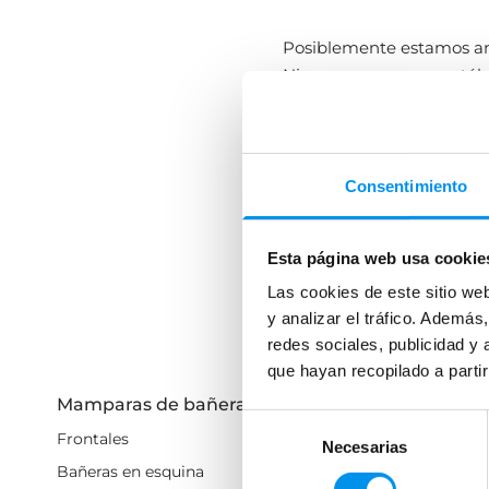
Posiblemente estamos a
Niza componen un catálo
conocerlas?
Mampara Niza 
Consentimiento
Las mamparas Niza Torvi
bañera
no estás en el lug
disponibles en diferent
Esta página web usa cookie
En lo que respecta a col
Leer más
Las cookies de este sitio we
y semicirculares
, ya se
y analizar el tráfico. Ademá
te interesa.
redes sociales, publicidad y
que hayan recopilado a parti
La apertura de las mampa
Mamparas de bañera
Mamparas de du
el espacio circundante 
Selección
cerrar totalmente el espa
Frontales
Frontales
Necesarias
de
Bañeras en esquina
Mamparas cuadradas
consentimiento
Las hojas, además de des