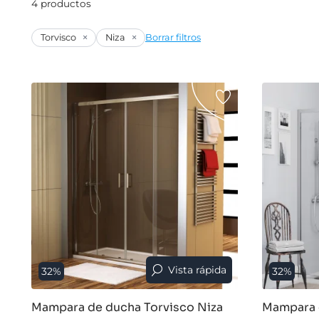
4 productos
×
×
Torvisco
Niza
Borrar filtros
Vista rápida
32%
32%
Mampara de ducha Torvisco Niza
Mampara 