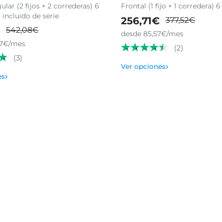
lar (2 fijos + 2 correderas) 6
Frontal (1 fijo + 1 corredera)
incluido de serie
256,71€
377,52€
542,08€
desde 85,57€/mes
87€/mes
(2)
(3)
›
Ver opciones
›
es