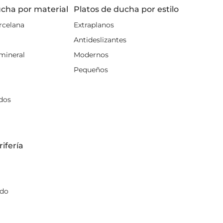
ne
ucha por material
Platos de ducha por estilo
 de baño y haz tu pedido
rcelana
Extraplanos
en todo lo que necesites
Antideslizantes
mineral
Modernos
Pequeños
dos
ifería
ndo