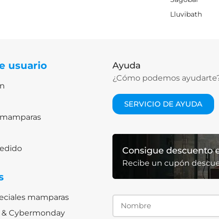
Lluvibath
e usuario
Ayuda
¿Cómo podemos ayudarte
ón
SERVICIO DE AYUDA
lomamparas
pedido
Consigue descuento e
Recibe un cupón descu
s
peciales mamparas
ay & Cybermonday