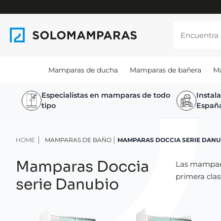
Mamparas de ducha
Mamparas de bañera
M
Especialistas en mamparas de todo
Instal
tipo
Españ
HOME
MAMPARAS DE BAÑO
MAMPARAS DOCCIA SERIE DANU
Mamparas Doccia
Las mampara
primera clas
serie Danubio