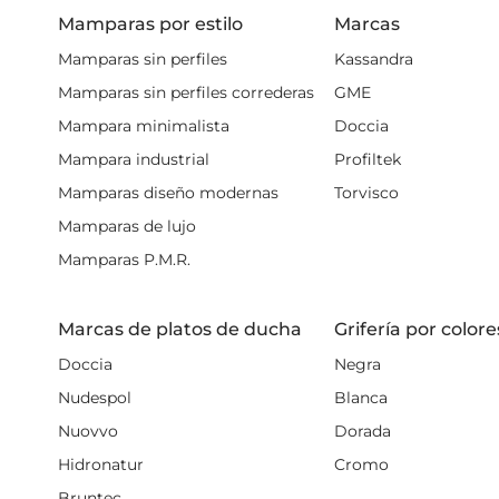
mandemos instalador y
d
Mamparas por estilo
Marcas
Mamparas sin perfiles
Kassandra
Mamparas sin perfiles correderas
GME
Mampara minimalista
Doccia
Mampara industrial
Profiltek
Mamparas diseño modernas
Torvisco
Mamparas de lujo
Mamparas P.M.R.
Marcas de platos de ducha
Grifería por colore
Doccia
Negra
Nudespol
Blanca
Nuovvo
Dorada
Hidronatur
Cromo
Bruntec