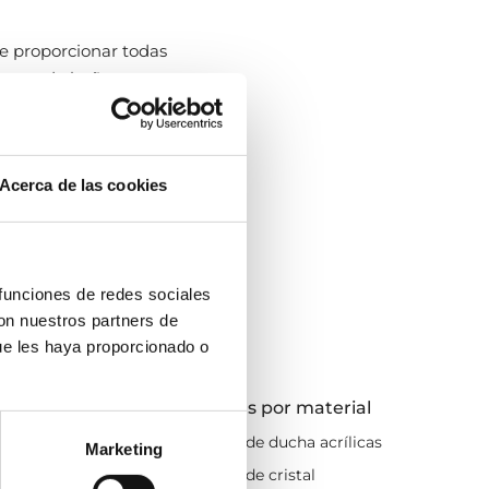
 proporcionar todas
 cuarto de baño como
e Doccia
Acerca de las cookies
ompuesto por
4 paneles,
rada de lo más amplio a
 de aseo
sin tener que
 funciones de redes sociales
amos obstáculos al entrar.
con nuestros partners de
ue les haya proporcionado o
rar totalmente el
re de resbalones. Por si
or medidas
Mamparas por material
nsaciones muy
x60
Mamparas de ducha acrílicas
Marketing
x70
Mamparas de cristal
 es muy
accesible
,