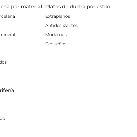
ucha por material
Platos de ducha por estilo
rcelana
Extraplanos
Antideslizantes
mineral
Modernos
Pequeños
dos
ifería
ndo