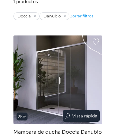
1 productos
×
×
Doccia
Danubio
Borrar filtros
Vista rápida
25%
Mampara de ducha Doccia Danubio