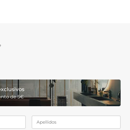
?
xclusivos
ento de 5€