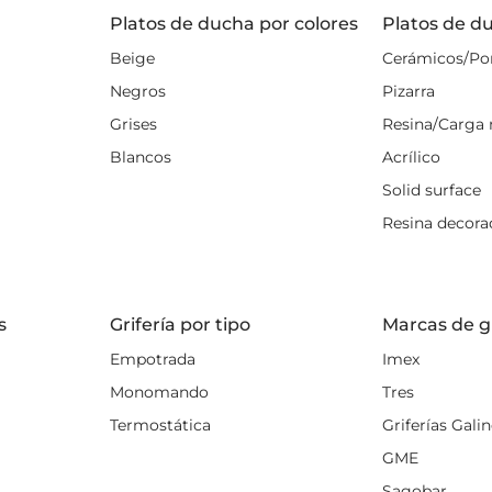
isfruta del baño que siempre soñaste.
Platos de ducha por colores
Platos de d
Beige
Cerámicos/Po
Negros
Pizarra
Grises
Resina/Carga 
Blancos
Acrílico
Solid surface
Resina decora
s
Grifería por tipo
Marcas de gr
Empotrada
Imex
Monomando
Tres
Termostática
Griferías Gali
GME
Sagobar