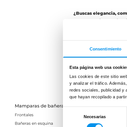
¿Buscas elegancia, com
estas sensaciones, ademá
siempre soñaste. Te cont
Apertura y col
Consentimiento
La mampara de ducha Do
2 fijos a los lados y 2 c
tu
plato de ducha
.
Esta página web usa cookie
Este modo de apertura h
Leer más
Las cookies de este sitio we
preocuparnos por golpe
y analizar el tráfico. Ademá
redes sociales, publicidad y
Además, una de las grand
que hayan recopilado a parti
espacio,
evitamos salpic
Mamparas de bañera
Mamparas de du
fuera poco, el calor se 
Selección
confortables mientras n
Frontales
Frontales
Necesarias
de
Bañeras en esquina
Mamparas cuadradas
consentimiento
La mampara de ducha Docc