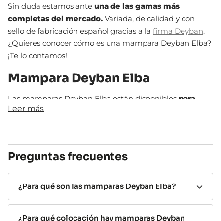
Sin duda estamos ante
una de las gamas más
completas del mercado.
Variada, de calidad y con
sello de fabricación español gracias a la
firma Deyban
.
¿Quieres conocer cómo es una mampara Deyban Elba?
¡Te lo contamos!
Mampara Deyban Elba
Las mamparas Deyban Elba están disponibles
para
Leer más
ducha y bañera
. No importa si te gusta darte relajantes
baños al llegar del trabajo o bien eres de ducha rápida
para seguir adelante con tu día.
En cuanto a colocación las mamparas Deyban Elba
Preguntas frecuentes
para bañera tienen colocación frontal. Si lo que quieres
es un modelo
para ducha lo tienes disponible en
¿Para qué son las mamparas Deyban Elba?
colocación frontal, angular y también semicircular
para
platos redondos en esquina
. ¡Una gran variedad!
¿Para qué colocación hay mamparas Deyban
Lo que sí es común a cada mampara Elba Deyban es su