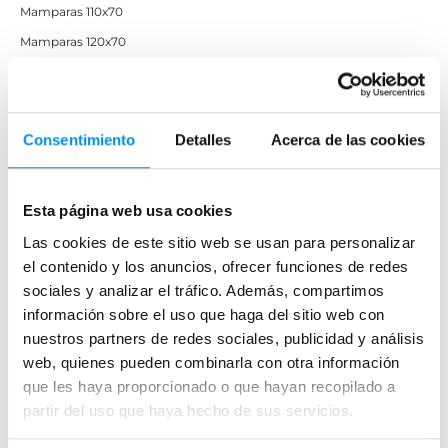
Mamparas 110x70
Mamparas 120x70
Mamparas 120x80
Mamparas 80x80
Semicirculares 70x70
Consentimiento
Detalles
Acerca de las cookies
Semicirculares 80x80
Semicirculares 90x90
Esta página web usa cookies
Semicirculares 100x100
Las cookies de este sitio web se usan para personalizar
Mampara 95cm
el contenido y los anuncios, ofrecer funciones de redes
Pequeñas
sociales y analizar el tráfico. Además, compartimos
Pequeñas bañera
información sobre el uso que haga del sitio web con
nuestros partners de redes sociales, publicidad y análisis
web, quienes pueden combinarla con otra información
Mamparas por material
que les haya proporcionado o que hayan recopilado a
Mamparas de ducha acrílicas
partir del uso que haya hecho de sus servicios.
Mamparas de cristal