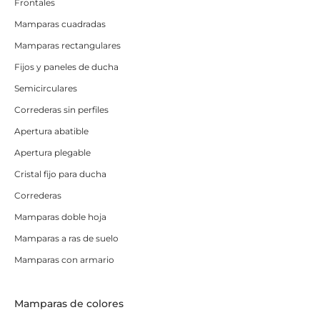
Frontales
¿Quieres hacerte con tu mampara Elba Deyban? Revisa
Mamparas cuadradas
el catálogo, encuentra el que más te guste en función
Mamparas rectangulares
de bañera o ducha, el tamaño que necesites y
elige los
Fijos y paneles de ducha
acabados que mejor encajen con tu baño y tus
gustos.
Desde Solomamparas te lo mandaremos
Semicirculares
directo a casa.
Correderas sin perfiles
Apertura abatible
Apertura plegable
Cristal fijo para ducha
Correderas
Mamparas doble hoja
Mamparas a ras de suelo
Mamparas con armario
Mamparas de colores