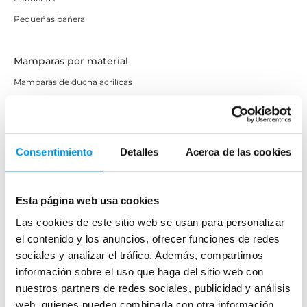
Pequeñas bañera
Mamparas por material
Mamparas de ducha acrílicas
Mamparas de cristal
Mamparas de acero inoxidable
Mamparas de transparente
Consentimiento
Detalles
Acerca de las cookies
Mampara serigrafiada
Mamparas de cristal Carglass
Esta página web usa cookies
Mamparas de cristal opaco (Mate)
Las cookies de este sitio web se usan para personalizar
el contenido y los anuncios, ofrecer funciones de redes
Mamparas por estilo
sociales y analizar el tráfico. Además, compartimos
Mamparas sin perfiles
información sobre el uso que haga del sitio web con
nuestros partners de redes sociales, publicidad y análisis
Mamparas sin perfiles correderas
web, quienes pueden combinarla con otra información