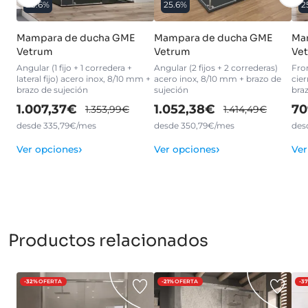
25.6%
25.6%
2
Mampara de ducha GME
Mampara de ducha GME
Ma
Vetrum
Vetrum
Vet
Angular (1 fijo + 1 corredera +
Angular (2 fijos + 2 correderas)
Fron
lateral fijo) acero inox, 8/10 mm +
acero inox, 8/10 mm + brazo de
cier
brazo de sujeción
sujeción
bra
1.007,37€
1.052,38€
70
1.353,99€
1.414,49€
desde 335,79€/mes
desde 350,79€/mes
des
›
›
Ver opciones
Ver opciones
Ver
Productos relacionados
-32%
OFERTA
-21%
OFERTA
-3