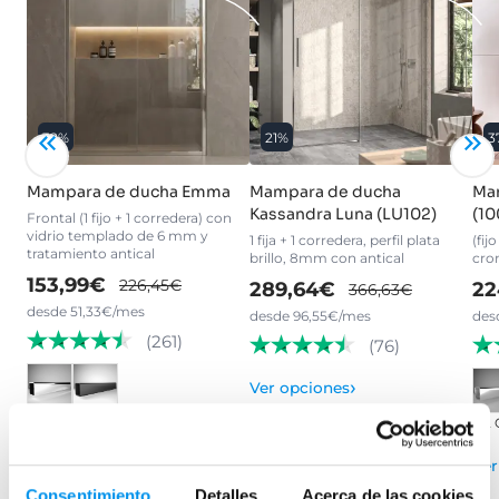
32%
21%
3
Mampara de ducha Emma
Mampara de ducha
Ma
Kassandra Luna (LU102)
(10
Frontal (1 fijo + 1 corredera) con
vidrio templado de 6 mm y
1 fija + 1 corredera, perfil plata
(fij
tratamiento antical
brillo, 8mm con antical
cro
153,99€
226,45€
289,64€
22
366,63€
desde 51,33€/mes
desde 96,55€/mes
des
(261)
(76)
›
Ver opciones
+ 2
›
Ver opciones
Ver
Consentimiento
Detalles
Acerca de las cookies