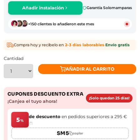
Añadir instalación
Garantía Solomamparas
+150 clientes lo añadieron este mes
Compra hoy y recíbelo en
2–3 días laborables
·
Envío gratis
Cantidad
AÑADIR AL CARRITO
CUPONES DESCUENTO EXTRA
¡Solo quedan 25 días!
¡Canjea el tuyo ahora!
de descuento
en pedidos superiores a 295 €
5
%
(*)
SM5
copiar