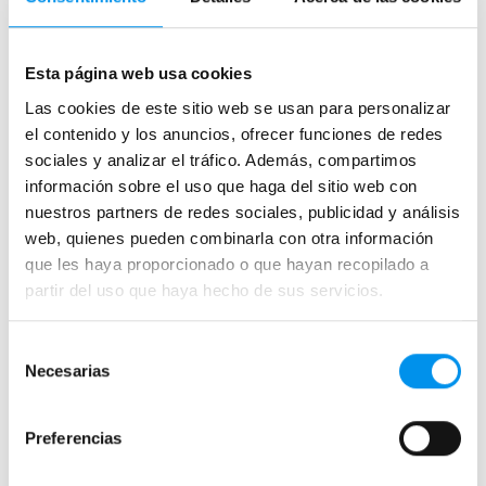
Mamparas de bañera
Esta página web usa cookies
Frontales
Las cookies de este sitio web se usan para personalizar
Bañeras en esquina
el contenido y los anuncios, ofrecer funciones de redes
Hojas o biombos de bañera
sociales y analizar el tráfico. Además, compartimos
información sobre el uso que haga del sitio web con
Mamparas de bañera abatibles
nuestros partners de redes sociales, publicidad y análisis
Mamparas de bañera correderas
web, quienes pueden combinarla con otra información
Mamparas de bañera sin perfilería
que les haya proporcionado o que hayan recopilado a
Plegables
partir del uso que haya hecho de sus servicios.
Selección
Mamparas de ducha
Necesarias
de
Frontales
consentimiento
Mamparas cuadradas
Preferencias
Mamparas rectangulares
Fijos y paneles de ducha