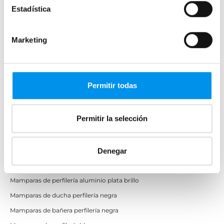
Estadística
Semicirculares
Correderas sin perfiles
Marketing
Apertura abatible
Apertura plegable
Cristal fijo para ducha
Permitir todas
Correderas
Mamparas doble hoja
Permitir la selección
Mamparas a ras de suelo
Mamparas con armario
Denegar
Mamparas de colores
Mamparas de perfilería aluminio plata brillo
Mamparas de ducha perfilería negra
Mamparas de bañera perfilería negra