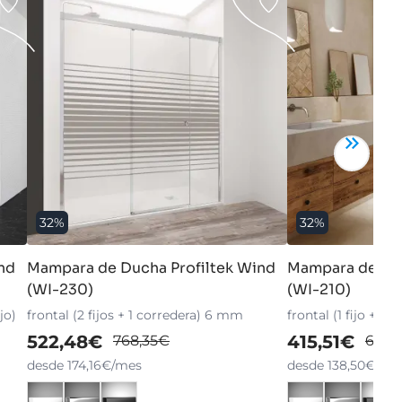
32%
32%
nd
Mampara de Ducha Profiltek Wind
Mampara de Duc
(WI-230)
(WI-210)
jo)
frontal (2 fijos + 1 corredera) 6 mm
frontal (1 fijo + 1
522,48€
415,51€
768,35€
611,
desde 174,16€/mes
desde 138,50€/me