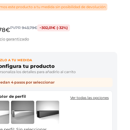
os este producto a tu medida sin posibilidad de devolución
PVPR
943,79€
−302,01€ (-32%)
,78€
cio garantizado
ZLO A TU MEDIDA
onfigura tu producto
sonaliza los detalles para añadirlo al carrito
edan 4 pasos por seleccionar
color de perfil
Ver todas las opciones
e perfil:
Sin seleccionar