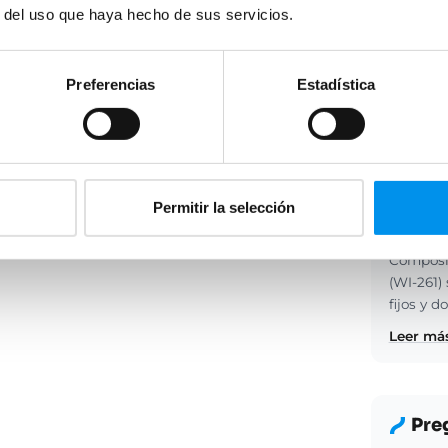
r del uso que haya hecho de sus servicios.
Preferencias
Estadística
Des
Permitir la selección
Mampara 
Composic
(WI-261)
fijos y d
Leer más
Pre