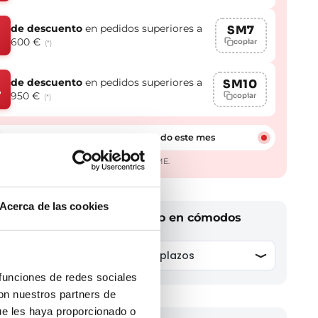
de descuento
en pedidos superiores a
SM7
600 €
copiar
(*)
de descuento
en pedidos superiores a
SM10
%
950 €
copiar
(*)
Más de 1.000 clientes ya lo han usado este mes
aplicables en todas las marcas excepto GME.
Acerca de las cookies
n cambio a tu baño y págalo en cómodos
 funciones de redes sociales
con nuestros partners de
ue les haya proporcionado o