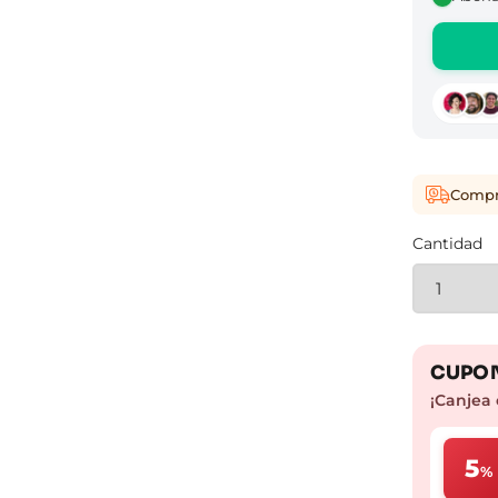
Compra
Cantidad
CUPON
¡Canjea 
5
%