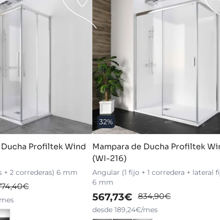
32%
Ducha Profiltek Wind
Mampara de Ducha Profiltek Wi
(WI-216)
os + 2 correderas) 6 mm
Angular (1 fijo + 1 corredera + lateral fi
6 mm
774,40€
567,73€
834,90€
/mes
desde 189,24€/mes