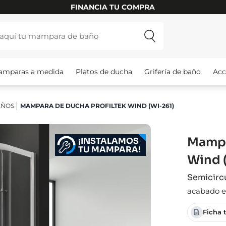
INSTALAMOS TU MAMPARA
amparas a medida
Platos de ducha
Grifería de baño
Acc
AÑOS
MAMPARA DE DUCHA PROFILTEK WIND (WI-261)
Mampa
¡INSTALAMOS
TU MAMPARA!
Wind 
Semicircu
acabado el
Ficha 