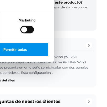
¿Necesitas ayuda para elegir este producto?
Llámanos y te asesoramos en tu compra. ¡Te atendemos de
inmediato!
(34) 858 770 102
Marketing
LLAMADA GRATUITA
cripción del producto
Permitir todas
de Ducha semicircular Profiltek Wind (WI-261)
ión y Ventajas La mampara de ducha Profiltek Wind
 se presenta en un diseño semicircular con dos paneles
os correderas. Esta configuración…
 detalles
guntas de nuestros clientes