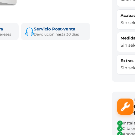
Acaba
Sin se
ra
Servicio Post-venta
tereses
Devolución hasta 30 días
Medi
Sin se
Extras
Sin se
Instal
Cita e
Abona 