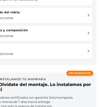
do del vidrio
leccionar
das y composición
leccionar
leccionar
RECOMENDADO
INSTALAMOS TU MAMPARA
Olvídate del montaje. Lo instalamos por
ti
adores certificados con garantía Solomamparas
n menos de 7 días tras la entrega
hoy solo la reserva de instalación