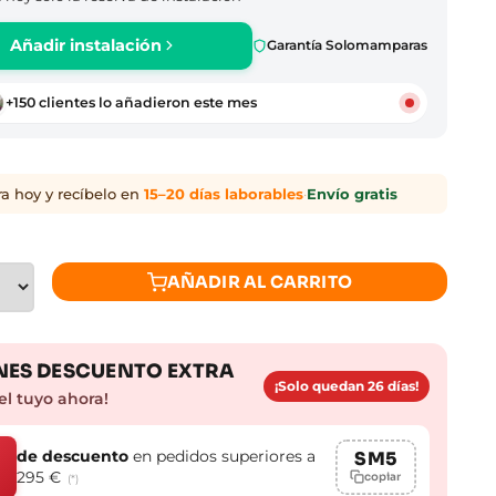
Añadir instalación
Garantía Solomamparas
+150 clientes lo añadieron este mes
 hoy y recíbelo en
15–20 días laborables
·
Envío gratis
AÑADIR AL CARRITO
ES DESCUENTO EXTRA
¡Solo quedan 26 días!
el tuyo ahora!
de descuento
en pedidos superiores a
SM5
295 €
copiar
(*)