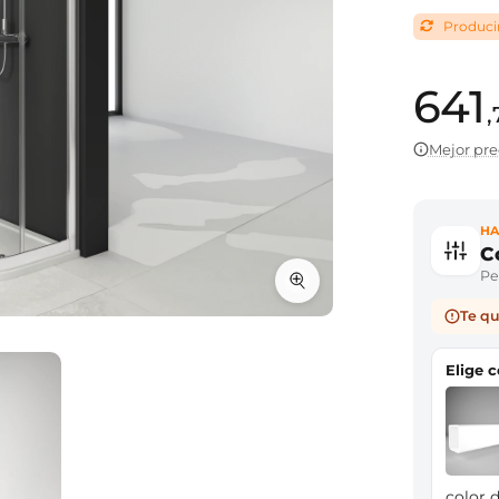
Producim
641
Mejor pre
HA
C
Per
Te qu
Elige 
color d