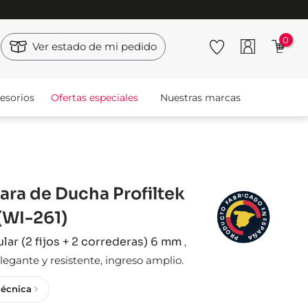
0
Ver estado de mi pedido
esorios
Ofertas especiales
Nuestras marcas
ra de Ducha Profiltek
I
C
R
A
B
D
A
F
O
O
E
(WI-261)
N
T
C
E
S
U
D
P
A
O
Ñ
R
A
P
lar (2 fijos + 2 correderas) 6 mm
,
egante y resistente, ingreso amplio.
técnica