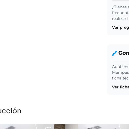
¿Tienes 
frecuent
realizar
Ver pre
Cons
Aquí enc
Mampara 
ficha té
Ver fich
ección