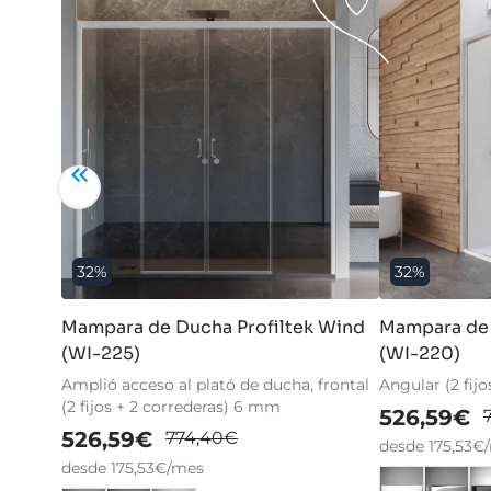
32%
32%
Mampara de Ducha Profiltek Wind
Mampara de 
(WI-225)
(WI-220)
Amplió acceso al plató de ducha, frontal
Angular (2 fij
(2 fijos + 2 correderas) 6 mm
526,59€
526,59€
774,40€
desde 175,53€
desde 175,53€/mes