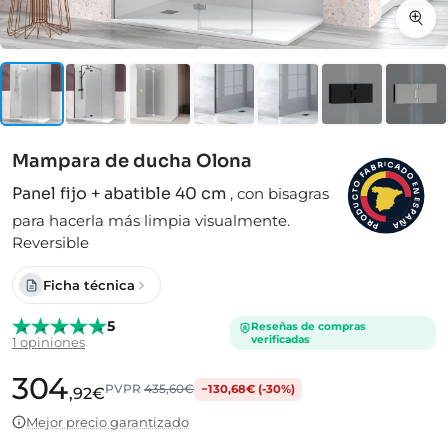
Mampara de ducha Olona
I
C
R
A
B
D
A
F
O
O
E
Panel fijo + abatible 40 cm
,
con bisagras
N
T
C
E
S
U
D
P
para hacerla más limpia visualmente.
A
O
Ñ
R
A
P
Reversible
Ficha técnica
5
Reseñas de compras
verificadas
1 opiniones
304
PVPR
435,60€
−130,68€ (-30%)
,92€
Mejor precio garantizado