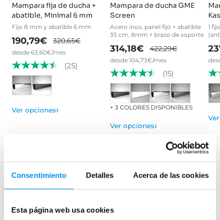
Mampara fija de ducha +
Mampara de ducha GME
Ma
abatible, Minimal 6 mm
Screen
Kas
Fijo 8 mm y abatible 6 mm
Acero inox, panel fijo + abatible
1 fi
35 cm, 8mm + brazo de soporte
(ant
190,79€
320,65€
314,18€
23
422,29€
desde 63,60€/mes
desde 104,73€/mes
des
(25)
(15)
+ 3 COLORES DISPONIBLES
›
Ver opciones
Ver
›
Ver opciones
Mamparas de bañera
Consentimiento
Detalles
Acerca de las cookies
Frontales
Bañeras en esquina
Esta página web usa cookies
Hojas o biombos de bañera