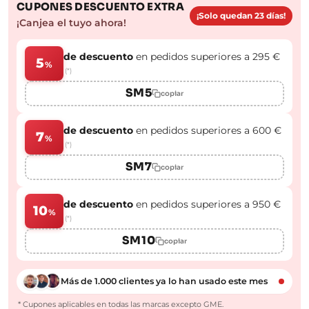
CUPONES DESCUENTO EXTRA
¡Solo quedan 23 días!
¡Canjea el tuyo ahora!
de descuento
en pedidos superiores a 295 €
5
%
(*)
SM5
copiar
de descuento
en pedidos superiores a 600 €
7
%
(*)
SM7
copiar
de descuento
en pedidos superiores a 950 €
10
%
(*)
SM10
copiar
Más de 1.000 clientes ya lo han usado este mes
* Cupones aplicables en todas las marcas excepto GME.