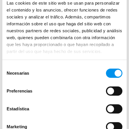
Las cookies de este sitio web se usan para personalizar
Mamparas de bañera abatibles
el contenido y los anuncios, ofrecer funciones de redes
Mamparas de bañera correderas
sociales y analizar el tráfico. Además, compartimos
Mamparas de bañera sin perfilería
información sobre el uso que haga del sitio web con
Plegables
nuestros partners de redes sociales, publicidad y análisis
web, quienes pueden combinarla con otra información
que les haya proporcionado o que hayan recopilado a
Mamparas de ducha
partir del uso que haya hecho de sus servicios.
Frontales
Mamparas cuadradas
Selección
Necesarias
Mamparas rectangulares
de
consentimiento
Fijos y paneles de ducha
Preferencias
Semicirculares
Correderas sin perfiles
Apertura abatible
Estadística
Apertura plegable
Cristal fijo para ducha
Marketing