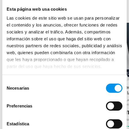
Productos relacionados
Esta página web usa cookies
Las cookies de este sitio web se usan para personalizar
el contenido y los anuncios, ofrecer funciones de redes
-31%
OFERTA
-28%
OFERTA
sociales y analizar el tráfico. Además, compartimos
información sobre el uso que haga del sitio web con
nuestros partners de redes sociales, publicidad y análisis
web, quienes pueden combinarla con otra información
que les haya proporcionado o que hayan recopilado a
partir del uso que haya hecho de sus servicios.
31%
28%
3
Selección
Mampara de ducha Vega
Mampara de ducha a
Mam
Necesarias
de
(P00)
medida Roma
Mil
consentimiento
frontal (1 hoja abatible), 6 mm
Frontal (1 hoja abatible) 6 mm
(Pue
cier
Preferencias
217,91€
252,65€
315,81€
350,90€
21
desde 72,64€/mes
desde 84,22€/mes
des
(30)
(21)
Estadística