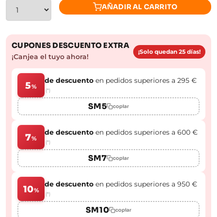
AÑADIR AL CARRITO
CUPONES DESCUENTO EXTRA
¡Solo quedan 25 días!
¡Canjea el tuyo ahora!
de descuento
en pedidos superiores a 295 €
5
%
(*)
SM5
copiar
de descuento
en pedidos superiores a 600 €
7
%
(*)
SM7
copiar
de descuento
en pedidos superiores a 950 €
10
%
(*)
SM10
copiar