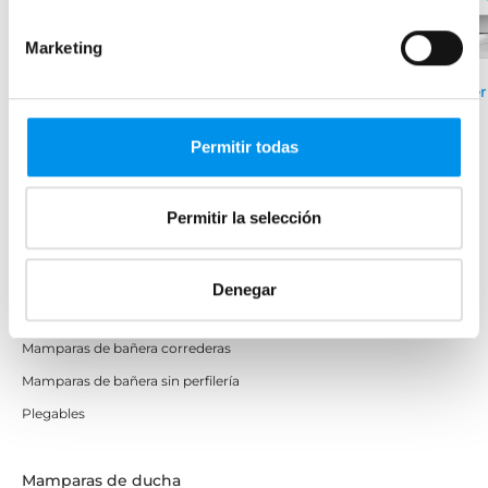
Marketing
+ 2 COLORES DISPONIBLES
›
Ver opciones
›
Ver
Ver opciones
Permitir todas
Mamparas de bañera
Permitir la selección
Frontales
Bañeras en esquina
Hojas o biombos de bañera
Denegar
Mamparas de bañera abatibles
Mamparas de bañera correderas
Mamparas de bañera sin perfilería
Plegables
Mamparas de ducha