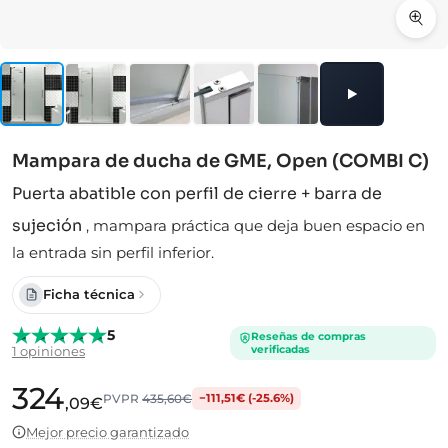
Mampara de ducha de GME, Open (COMBI C)
Puerta abatible con perfil de cierre + barra de
sujeción
,
mampara práctica que deja buen espacio en
la entrada sin perfil inferior.
Ficha técnica
5
Reseñas de compras
verificadas
1 opiniones
324
PVPR
435,60€
−111,51€ (-25.6%)
,09€
Mejor precio garantizado