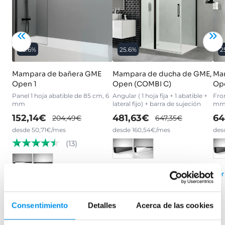
25.6%
25.6%
2
Mampara de bañera GME
Mampara de ducha de GME,
Ma
Open 1
Open (COMBI C)
Op
Panel 1 hoja abatible de 85 cm, 6
Angular ( 1 hoja fija + 1 abatible +
Fron
mm
lateral fijo) + barra de sujeción
mm 
152,14€
481,63€
64
204,49€
647,35€
desde 50,71€/mes
desde 160,54€/mes
des
(13)
›
Ver opciones
Ver
›
Ver opciones
Consentimiento
Detalles
Acerca de las cookies