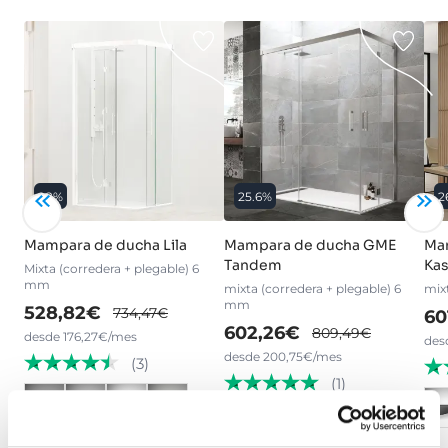
28%
25.6%
2
Mampara de ducha Lila
Mampara de ducha GME
Ma
Tandem
Kas
Mixta (corredera + plegable) 6
mm
mixta (corredera + plegable) 6
mix
mm
528,82€
734,47€
60
602,26€
809,49€
desde 176,27€/mes
des
desde 200,75€/mes
(3)
(1)
›
Ver opciones