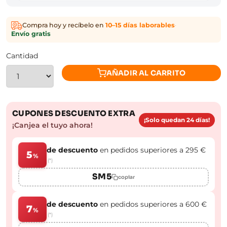
Compra hoy y recíbelo en
10–15 días laborables
·
Envío gratis
Cantidad
AÑADIR AL CARRITO
CUPONES DESCUENTO EXTRA
¡Solo quedan 24 días!
¡Canjea el tuyo ahora!
de descuento
en pedidos superiores a 295 €
5
%
(*)
SM5
copiar
de descuento
en pedidos superiores a 600 €
7
%
(*)