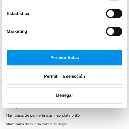
Mamparas rectangulares
Fijos y paneles de ducha
Estadística
Semicirculares
Correderas sin perfiles
Marketing
Apertura abatible
Apertura plegable
Cristal fijo para ducha
Permitir todas
Correderas
Mamparas doble hoja
Permitir la selección
Mamparas a ras de suelo
Mamparas con armario
Denegar
Mamparas de colores
Mamparas de perfilería aluminio plata brillo
Mamparas de ducha perfilería negra