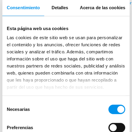
›
Ver opciones
Ver
Consentimiento
Detalles
Acerca de las cookies
Mamparas de bañera
Esta página web usa cookies
Frontales
Las cookies de este sitio web se usan para personalizar
el contenido y los anuncios, ofrecer funciones de redes
Bañeras en esquina
sociales y analizar el tráfico. Además, compartimos
Hojas o biombos de bañera
información sobre el uso que haga del sitio web con
Mamparas de bañera abatibles
nuestros partners de redes sociales, publicidad y análisis
Mamparas de bañera correderas
web, quienes pueden combinarla con otra información
que les haya proporcionado o que hayan recopilado a
Mamparas de bañera sin perfilería
partir del uso que haya hecho de sus servicios.
Plegables
Selección
Mamparas de ducha
Necesarias
de
Frontales
consentimiento
Mamparas cuadradas
Preferencias