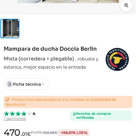
Mampara de ducha Doccia Berlin
I
C
R
A
B
D
A
F
O
O
E
Mixta (corredera + plegable)
,
robusta y
N
T
C
E
S
U
D
P
estanca, mejor espacio en la entrada
A
O
Ñ
R
A
P
Ficha técnica
Producimos este producto a tu medida sin posibilidad de
devolución
4
Reseñas de compras
verificadas
1 opiniones
470
PVPR
626,68€
−156,67€ (-25%)
,01€