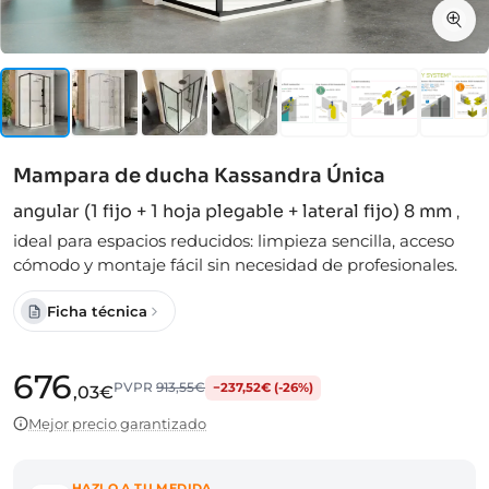
Mampara de ducha Kassandra Única
angular (1 fijo + 1 hoja plegable + lateral fijo) 8 mm
,
ideal para espacios reducidos: limpieza sencilla, acceso
cómodo y montaje fácil sin necesidad de profesionales.
Ficha técnica
676
PVPR
913,55€
−237,52€ (-26%)
,03€
Mejor precio garantizado
HAZLO A TU MEDIDA