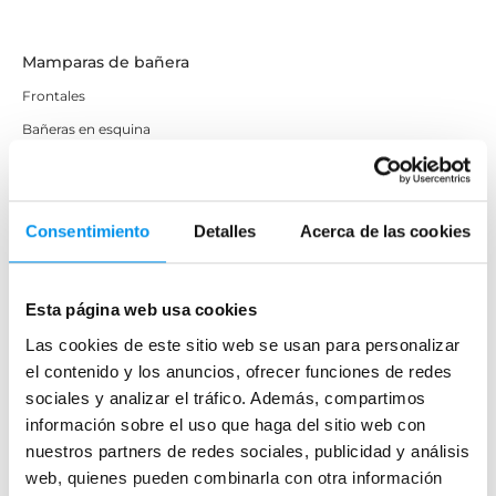
Mamparas de bañera
Frontales
Bañeras en esquina
Hojas o biombos de bañera
Mamparas de bañera abatibles
Mamparas de bañera correderas
Consentimiento
Detalles
Acerca de las cookies
Mamparas de bañera sin perfilería
Plegables
Esta página web usa cookies
Las cookies de este sitio web se usan para personalizar
Mamparas de ducha
el contenido y los anuncios, ofrecer funciones de redes
sociales y analizar el tráfico. Además, compartimos
Frontales
información sobre el uso que haga del sitio web con
Mamparas cuadradas
nuestros partners de redes sociales, publicidad y análisis
Mamparas rectangulares
web, quienes pueden combinarla con otra información