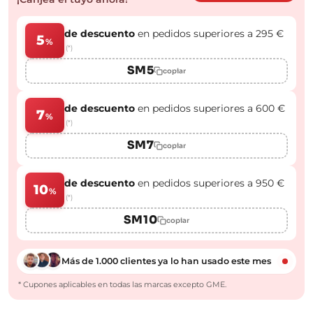
de descuento
en pedidos superiores a 295 €
5
%
(*)
SM5
copiar
de descuento
en pedidos superiores a 600 €
7
%
(*)
SM7
copiar
de descuento
en pedidos superiores a 950 €
10
%
(*)
SM10
copiar
Más de 1.000 clientes ya lo han usado este mes
* Cupones aplicables en todas las marcas excepto GME.