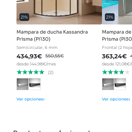
21%
21%
Mampara de ducha Kassandra
Mampara de
Prisma (PI130)
Prisma (PI3
Semicircular, 6 mm
Frontal (2 hoj
434,93€
363,24€
550,55€
desde 144,98€/mes
desde 121,08€
(2)
›
›
Ver opciones
Ver opciones