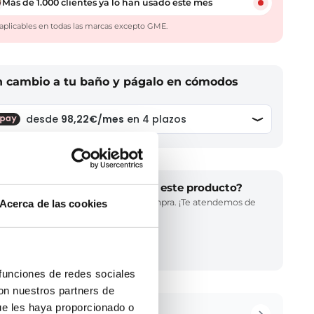
Más de 1.000 clientes ya lo han usado este mes
aplicables en todas las marcas excepto GME.
n cambio a tu baño y págalo en cómodos
¿Necesitas ayuda para elegir este producto?
Llámanos y te asesoramos en tu compra. ¡Te atendemos de
Acerca de las cookies
inmediato!
(34) 858 770 102
LLAMADA GRATUITA
 funciones de redes sociales
con nuestros partners de
ue les haya proporcionado o
cripción del producto