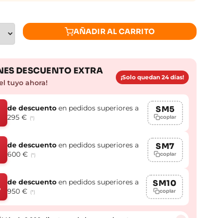
AÑADIR AL CARRITO
ES DESCUENTO EXTRA
¡Solo quedan 24 días!
el tuyo ahora!
de descuento
en pedidos superiores a
SM5
295 €
copiar
(*)
de descuento
en pedidos superiores a
SM7
600 €
copiar
(*)
de descuento
en pedidos superiores a
SM10
%
950 €
copiar
(*)