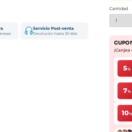
Cantidad
ra
Servicio Post-venta
tereses
Devolución hasta 30 días
CUPON
¡Canjea 
5
%
7
%
10