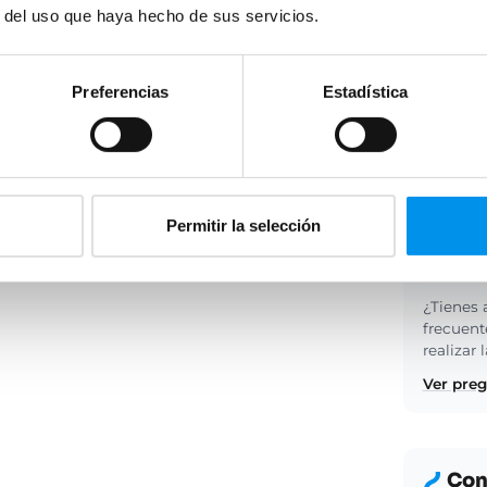
r del uso que haya hecho de sus servicios.
Mampara 
cierre m
Preferencias
Estadística
mampara
frontal 
Leer más
Permitir la selección
Pre
¿Tienes 
frecuent
realizar
Ver pre
Cons