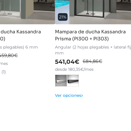
21%
 ducha Kassandra
Mampara de ducha Kassandra
00)
Prisma (PI300 + PI303)
as plegables) 6 mm
Angular (2 hojas plegables + lateral fi
mm
459,80€
541,04€
684,86€
/mes
desde 180,35€/mes
(1)
›
Ver opciones