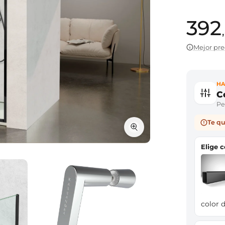
392
Mejor pre
HA
C
Per
Te qu
Elige 
color d