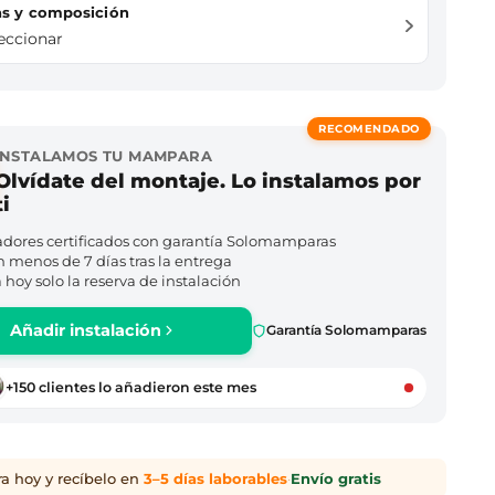
das y composición
leccionar
RECOMENDADO
INSTALAMOS TU MAMPARA
Olvídate del montaje. Lo instalamos por
ti
adores certificados con garantía Solomamparas
n menos de 7 días tras la entrega
hoy solo la reserva de instalación
Añadir instalación
Garantía Solomamparas
+150 clientes lo añadieron este mes
 hoy y recíbelo en
3–5 días laborables
·
Envío gratis