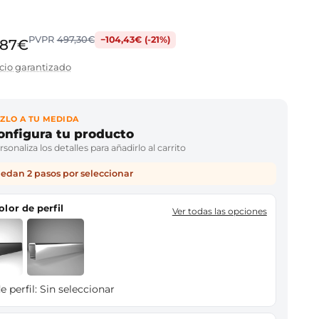
PVPR
497,30€
−104,43€ (-21%)
,87€
cio garantizado
ZLO A TU MEDIDA
onfigura tu producto
sonaliza los detalles para añadirlo al carrito
edan 2 pasos por seleccionar
color de perfil
Ver todas las opciones
e perfil:
Sin seleccionar