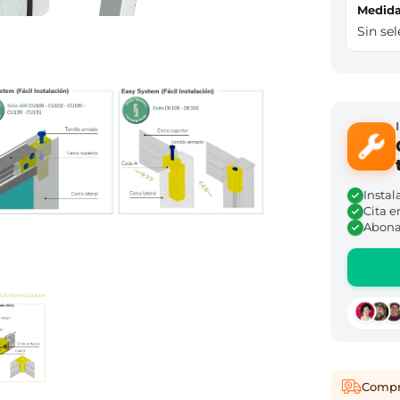
Medi
Sin se
Instal
Cita e
Abona 
Compra