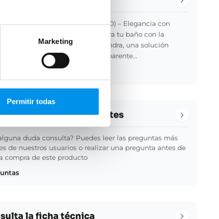
de ducha Kassandra Prisma (500) – Elegancia con
agnético de alta precisión Renueva tu baño con la
Marketing
 de ducha Prisma 500 de Kassandra, una solución
con puerta abatible de vidrio transparente…
 detalles
Permitir todas
guntas de nuestros clientes
alguna duda consulta? Puedes leer las preguntas más
es de nuestros usuarios o realizar una pregunta antes de
 la compra de este producto
guntas
ulta la ficha técnica