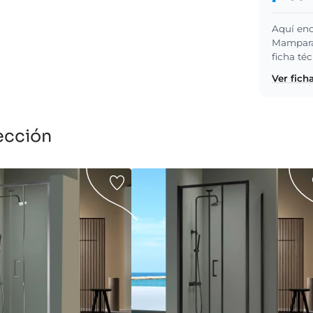
Aquí enc
Mampara 
ficha té
Ver fich
ección