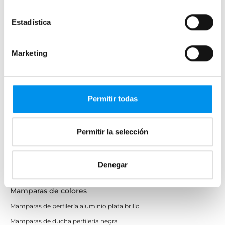
Mamparas rectangulares
Estadística
Fijos y paneles de ducha
Semicirculares
Marketing
Correderas sin perfiles
Apertura abatible
Apertura plegable
Permitir todas
Cristal fijo para ducha
Correderas
Mamparas doble hoja
Permitir la selección
Mamparas a ras de suelo
Mamparas con armario
Denegar
Mamparas de colores
Mamparas de perfilería aluminio plata brillo
Mamparas de ducha perfilería negra