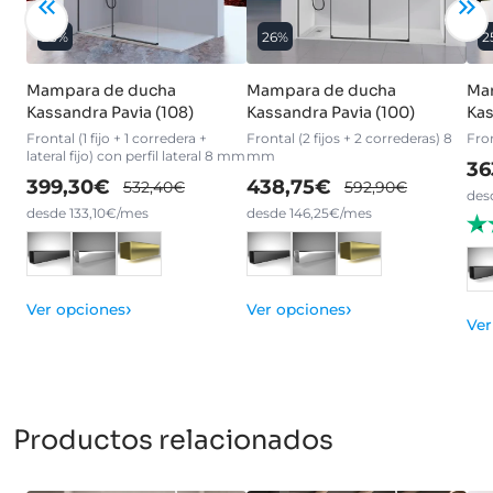
25%
26%
2
Mampara de ducha
Mampara de ducha
Ma
Kassandra Pavia (108)
Kassandra Pavia (100)
Kas
Frontal (1 fijo + 1 corredera +
Frontal (2 fijos + 2 correderas) 8
Fron
lateral fijo) con perfil lateral 8 mm
mm
36
399,30€
438,75€
532,40€
592,90€
des
desde 133,10€/mes
desde 146,25€/mes
›
›
Ver opciones
Ver opciones
Ver
Productos relacionados