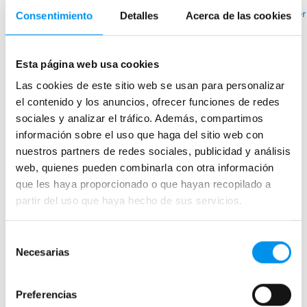
Ver
Consentimiento
Detalles
Acerca de las cookies
Esta página web usa cookies
Mamparas de bañera
Las cookies de este sitio web se usan para personalizar
Frontales
el contenido y los anuncios, ofrecer funciones de redes
Bañeras en esquina
sociales y analizar el tráfico. Además, compartimos
Hojas o biombos de bañera
información sobre el uso que haga del sitio web con
nuestros partners de redes sociales, publicidad y análisis
Mamparas de bañera abatibles
web, quienes pueden combinarla con otra información
Mamparas de bañera correderas
que les haya proporcionado o que hayan recopilado a
Mamparas de bañera sin perfilería
partir del uso que haya hecho de sus servicios.
Plegables
Selección
Necesarias
de
Mamparas de ducha
consentimiento
Frontales
Preferencias
Mamparas cuadradas