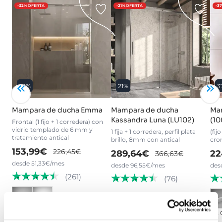
-32%
OFERTA
-21%
OFERTA
-3
32%
21%
3
Mampara de ducha Emma
Mampara de ducha
Ma
Kassandra Luna (LU102)
(10
Frontal (1 fijo + 1 corredera) con
vidrio templado de 6 mm y
1 fija + 1 corredera, perfil plata
(fij
tratamiento antical
brillo, 8mm con antical
cro
153,99€
226,45€
289,64€
22
366,63€
desde 51,33€/mes
desde 96,55€/mes
des
(261)
(76)
›
Ver opciones
+ 2
›
Ver opciones