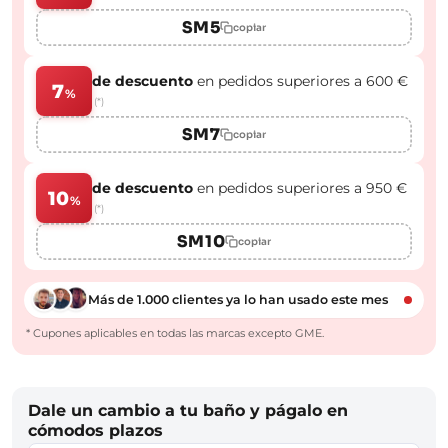
SM5
copiar
de descuento
en pedidos superiores a 600 €
7
%
(*)
SM7
copiar
de descuento
en pedidos superiores a 950 €
10
%
(*)
SM10
copiar
Más de 1.000 clientes ya lo han usado este mes
* Cupones aplicables en todas las marcas excepto GME.
Dale un cambio a tu baño y págalo en
cómodos plazos