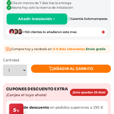
Cita en menos de 7 días tras la entrega
Abona hoy solo la reserva de instalación
Añadir instalación
Garantía Solomamparas
+150 clientes lo añadieron este mes
Compra hoy y recíbelo en
3–5 días laborables
·
Envío gratis
Cantidad
AÑADIR AL CARRITO
CUPONES DESCUENTO EXTRA
¡Solo quedan 25 días!
¡Canjea el tuyo ahora!
de descuento
en pedidos superiores a 295 €
5
%
(*)