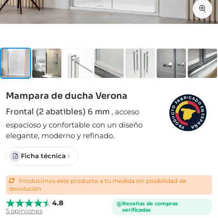
Mampara de ducha Verona
I
C
R
A
B
D
A
F
O
O
E
Frontal (2 abatibles) 6 mm
,
acceso
N
T
C
E
S
U
D
P
espacioso y confortable con un diseño
A
O
Ñ
R
A
P
elegante, moderno y refinado.
Ficha técnica
Producimos este producto a tu medida sin posibilidad de
devolución
4.8
Reseñas de compras
verificadas
5 opiniones