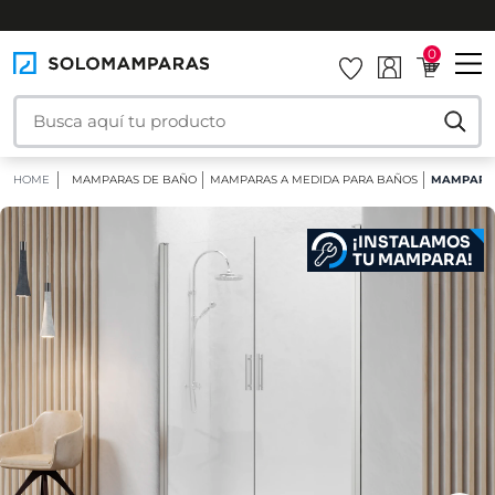
INSTALAMOS TU MAMPARA
0
HOME
MAMPARAS DE BAÑO
MAMPARAS A MEDIDA PARA BAÑOS
MAMPARA 
¡INSTALAMOS
TU MAMPARA!