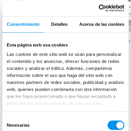
desde 66,65€/mes
desde 33,11€/mes
des
(62)
(144)
Consentimiento
Detalles
Acerca de las cookies
›
Ver opciones
›
Ver opciones
Ver
Esta página web usa cookies
Las cookies de este sitio web se usan para personalizar
el contenido y los anuncios, ofrecer funciones de redes
Mamparas de bañera
sociales y analizar el tráfico. Además, compartimos
Frontales
información sobre el uso que haga del sitio web con
nuestros partners de redes sociales, publicidad y análisis
Bañeras en esquina
web, quienes pueden combinarla con otra información
Hojas o biombos de bañera
que les haya proporcionado o que hayan recopilado a
Mamparas de bañera abatibles
partir del uso que haya hecho de sus servicios.
Mamparas de bañera correderas
Mamparas de bañera sin perfilería
Selección
Necesarias
de
Plegables