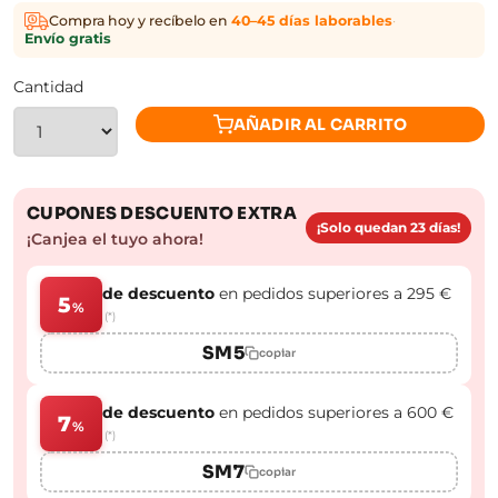
Compra hoy y recíbelo en
40–45 días laborables
·
Envío gratis
Cantidad
AÑADIR AL CARRITO
CUPONES DESCUENTO EXTRA
¡Solo quedan 23 días!
¡Canjea el tuyo ahora!
de descuento
en pedidos superiores a 295 €
5
%
(*)
SM5
copiar
de descuento
en pedidos superiores a 600 €
7
%
(*)
SM7
copiar