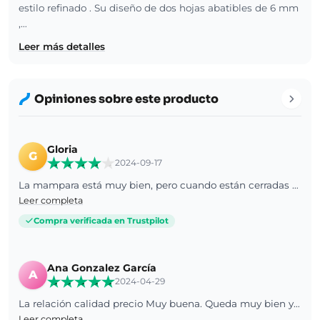
estilo refinado . Su diseño de dos hojas abatibles de 6 mm
,…
Leer más detalles
Opiniones sobre este producto
Gloria
G
2024-09-17
La mampara está muy bien, pero cuando están cerradas las puertas las gomas inferiores no se juntan totalmente y a pesar del perfil metálico puede salirse un poco de agua.
Leer completa
Compra verificada en Trustpilot
Ana Gonzalez García
A
2024-04-29
La relación calidad precio Muy buena. Queda muy bien y elegante en el baño
Leer completa