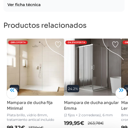
Ver ficha técnica
Productos relacionados
-28%
OFERTA
-24.2%
OFERTA
-2
28%
24.2%
2
Mampara de ducha fija
Mampara de ducha angular
Mam
Minimal
Emma
Ler
Plata brillo, vidrio 8mm,
(2 fijos + 2 correderas), 6 mm
8mm
tratamiento antical incluido
cro
199,95€
263,78€
99,32€
99
137,94€