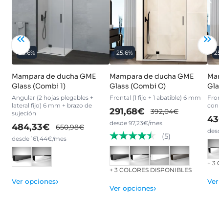
25.6%
25.6%
2
Mampara de ducha GME
Mampara de ducha GME
Ma
Glass (Combi 1)
Glass (Combi C)
Gla
Angular (2 hojas plegables +
Frontal (1 fijo + 1 abatible) 6 mm
Fro
lateral fijo) 6 mm + brazo de
con
291,68€
392,04€
sujeción
43
desde 97,23€/mes
484,33€
650,98€
des
(5)
desde 161,44€/mes
+ 3
+ 3 COLORES DISPONIBLES
›
Ver opciones
Ver
›
Ver opciones