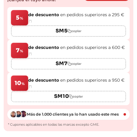
de descuento
en pedidos superiores a 295 €
5
%
(*)
SM5
copiar
de descuento
en pedidos superiores a 600 €
7
%
(*)
SM7
copiar
de descuento
en pedidos superiores a 950 €
10
%
(*)
SM10
copiar
Más de 1.000 clientes ya lo han usado este mes
* Cupones aplicables en todas las marcas excepto GME.