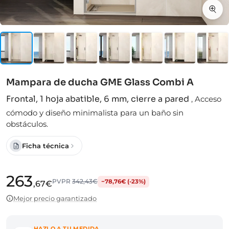
Mampara de ducha GME Glass Combi A
Frontal, 1 hoja abatible, 6 mm, cierre a pared
,
Acceso
cómodo y diseño minimalista para un baño sin
obstáculos.
Ficha técnica
263
PVPR
342,43€
−78,76€ (-23%)
,67€
Mejor precio garantizado
HAZLO A TU MEDIDA