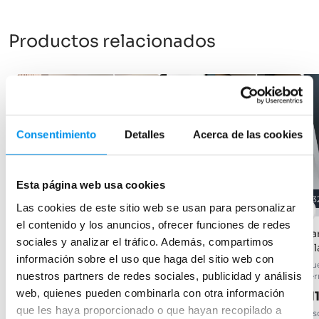
Productos relacionados
-31%
OFERTA
-28%
OFERTA
Consentimiento
Detalles
Acerca de las cookies
Esta página web usa cookies
31%
28%
3
Las cookies de este sitio web se usan para personalizar
el contenido y los anuncios, ofrecer funciones de redes
Mampara de ducha Vega
Mampara de ducha a
Mam
sociales y analizar el tráfico. Además, compartimos
(P00)
medida Roma
Mil
información sobre el uso que haga del sitio web con
frontal (1 hoja abatible), 6 mm
Frontal (1 hoja abatible) 6 mm
(Pue
nuestros partners de redes sociales, publicidad y análisis
cier
217,91€
252,65€
315,81€
350,90€
web, quienes pueden combinarla con otra información
21
desde 72,64€/mes
desde 84,22€/mes
que les haya proporcionado o que hayan recopilado a
des