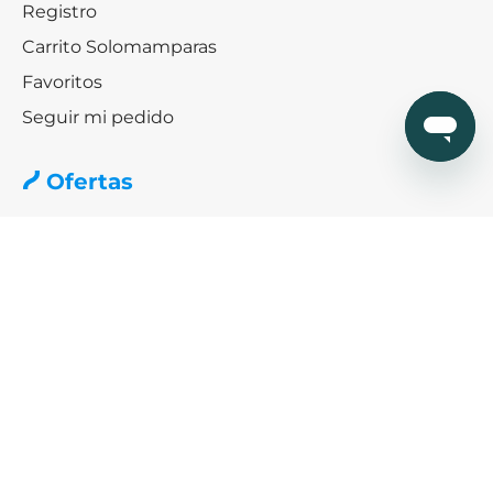
Registro
Carrito Solomamparas
Favoritos
Seguir mi pedido
Ofertas
Ofertas especiales mamparas
Black friday & Cybermonday
Ofertas de platos de ducha
Ayuda
¿Cómo podemos ayudarte?
SERVICIO DE AYUDA