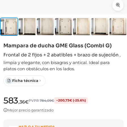
Mampara de ducha GME Glass (Combi G)
Frontal de 2 fijos + 2 abatibles + brazo de sujeción
,
limpia y elegante, con bisagras y antical. Ideal para
platos con obstáculos en los lados.
Ficha técnica
583
PVPR
784,09€
−200,73€ (-25.6%)
,36€
Mejor precio garantizado
HAZLO A TU MEDIDA