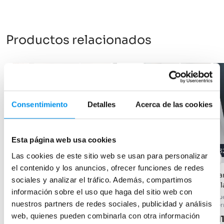
Productos relacionados
-31%
OFERTA
-28%
OFERTA
Consentimiento
Detalles
Acerca de las cookies
Esta página web usa cookies
31%
28%
3
Las cookies de este sitio web se usan para personalizar
el contenido y los anuncios, ofrecer funciones de redes
Mampara de ducha Vega
Mampara de ducha a
Mam
sociales y analizar el tráfico. Además, compartimos
(P00)
medida Roma
Mil
información sobre el uso que haga del sitio web con
frontal (1 hoja abatible), 6 mm
Frontal (1 hoja abatible) 6 mm
(Pue
nuestros partners de redes sociales, publicidad y análisis
cier
217,91€
252,65€
315,81€
350,90€
web, quienes pueden combinarla con otra información
21
desde 72,64€/mes
desde 84,22€/mes