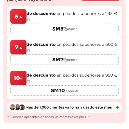
de descuento
en pedidos superiores a 295 €
5
%
(*)
SM5
copiar
de descuento
en pedidos superiores a 600 €
7
%
(*)
SM7
copiar
de descuento
en pedidos superiores a 950 €
10
%
(*)
SM10
copiar
Más de 1.000 clientes ya lo han usado este mes
* Cupones aplicables en todas las marcas excepto GME.