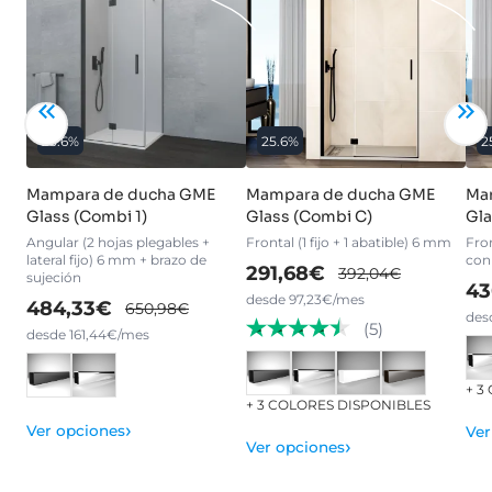
25.6%
25.6%
2
Mampara de ducha GME
Mampara de ducha GME
Ma
Glass (Combi 1)
Glass (Combi C)
Gla
Angular (2 hojas plegables +
Frontal (1 fijo + 1 abatible) 6 mm
Fro
lateral fijo) 6 mm + brazo de
con
291,68€
392,04€
sujeción
43
desde 97,23€/mes
484,33€
650,98€
des
(5)
desde 161,44€/mes
+ 3
+ 3 COLORES DISPONIBLES
›
Ver opciones
Ver
›
Ver opciones