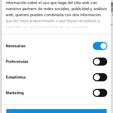
información sobre el uso que haga del sitio web con
›
Ver opciones
nuestros partners de redes sociales, publicidad y análisis
web, quienes pueden combinarla con otra información
+ 2
›
Ver opciones
que les haya proporcionado o que hayan recopilado a
Ver
partir del uso que haya hecho de sus servicios.
Selección
Mamparas de bañera
Necesarias
de
consentimiento
Frontales
Bañeras en esquina
Preferencias
Hojas o biombos de bañera
Mamparas de bañera abatibles
Estadística
Mamparas de bañera correderas
Mamparas de bañera sin perfilería
Marketing
Plegables