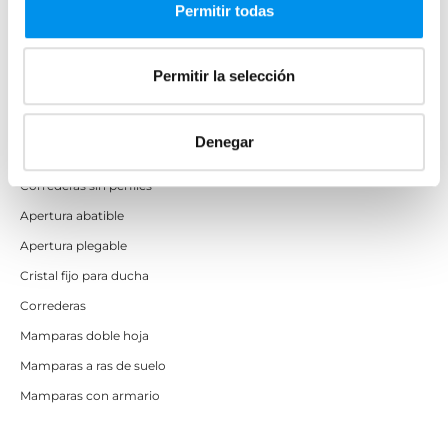
Mamparas de ducha
Permitir todas
Frontales
Mamparas cuadradas
Permitir la selección
Mamparas rectangulares
Fijos y paneles de ducha
Denegar
Semicirculares
Correderas sin perfiles
Apertura abatible
Apertura plegable
Cristal fijo para ducha
Correderas
Mamparas doble hoja
Mamparas a ras de suelo
Mamparas con armario