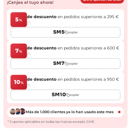
¡Canjea el tuyo ahora!
de descuento
en pedidos superiores a 295 €
5
%
(*)
SM5
copiar
de descuento
en pedidos superiores a 600 €
7
%
(*)
SM7
copiar
de descuento
en pedidos superiores a 950 €
10
%
(*)
SM10
copiar
Más de 1.000 clientes ya lo han usado este mes
* Cupones aplicables en todas las marcas excepto GME.