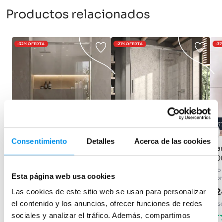
Productos relacionados
-32%
OFERTA
-21%
OFERTA
-3
32%
21%
3
Consentimiento
Detalles
Acerca de las cookies
Mampara de ducha Emma
Mampara de ducha
Ma
Kassandra Luna (LU102)
(10
Frontal (1 fijo + 1 corredera) con
vidrio templado de 6 mm y
1 fija + 1 corredera, perfil plata
(fij
Esta página web usa cookies
tratamiento antical
brillo, 8mm con antical
cro
153,99€
226,45€
289,64€
22
366,63€
Las cookies de este sitio web se usan para personalizar
desde 51,33€/mes
el contenido y los anuncios, ofrecer funciones de redes
desde 96,55€/mes
des
(261)
sociales y analizar el tráfico. Además, compartimos
(76)