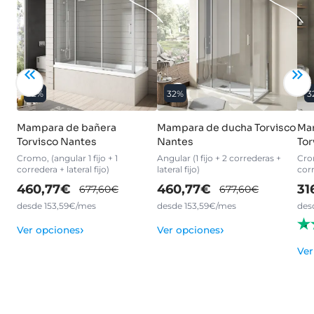
32%
32%
3
Mampara de bañera
Mampara de ducha Torvisco
Ma
Torvisco Nantes
Nantes
Tor
Cromo, (angular 1 fijo + 1
Angular (1 fijo + 2 correderas +
Crom
corredera + lateral fijo)
lateral fijo)
cor
460,77€
460,77€
31
677,60€
677,60€
desde 153,59€/mes
desde 153,59€/mes
des
›
›
Ver opciones
Ver opciones
Ver