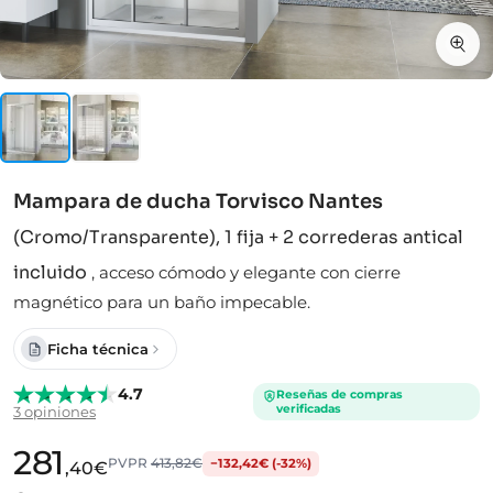
Mampara de ducha Torvisco Nantes
(Cromo/Transparente), 1 fija + 2 correderas antical
incluido
,
acceso cómodo y elegante con cierre
magnético para un baño impecable.
Ficha técnica
4.7
Reseñas de compras
verificadas
3 opiniones
281
PVPR
413,82€
−132,42€ (-32%)
,40€