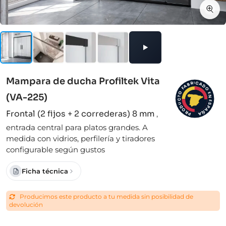
Mampara de ducha Profiltek Vita
I
C
R
A
B
D
A
F
O
O
E
(VA-225)
N
T
C
E
S
U
D
P
A
O
Frontal (2 fijos + 2 correderas) 8 mm
,
Ñ
R
A
P
entrada central para platos grandes. A
medida con vidrios, perfilería y tiradores
configurable según gustos
Ficha técnica
Producimos este producto a tu medida sin posibilidad de
devolución