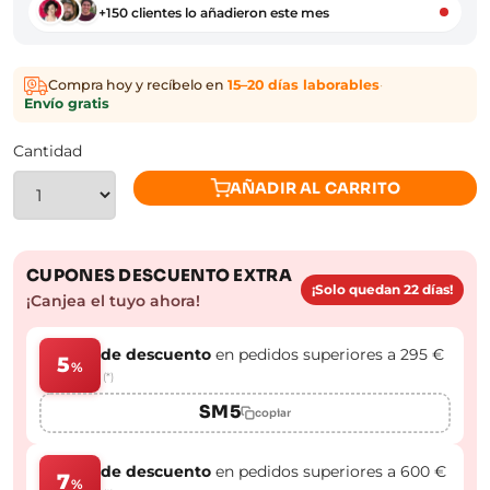
+150 clientes lo añadieron este mes
Compra hoy y recíbelo en
15–20 días laborables
·
Envío gratis
Cantidad
AÑADIR AL CARRITO
CUPONES DESCUENTO EXTRA
¡Solo quedan 22 días!
¡Canjea el tuyo ahora!
de descuento
en pedidos superiores a 295 €
5
%
(*)
SM5
copiar
de descuento
en pedidos superiores a 600 €
7
%