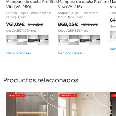
Mampara de ducha Profiltek
Mampara de ducha Profiltek
Mam
Vita (VA-250)
Vita (VA-216)
Vit
Frontal (1 fijo + 1 corredera sin
angular (1 fijo + 1 corredera +
Fron
cierre) 8 mm
lateral fijo) 8mm
64
761,09€
868,05€
1.119,25€
1.276,55€
des
desde 253,70€/mes
desde 289,35€/mes
Ver
›
›
Ver opciones
Ver opciones
Productos relacionados
-32%
OFERTA
-28%
OFERTA
-2