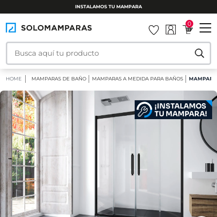
DEVOLUCIÓN GRATUITA EN 30 DÍAS
0
HOME
MAMPARAS DE BAÑO
MAMPARAS A MEDIDA PARA BAÑOS
MAMPARA D
¡INSTALAMOS
TU MAMPARA!