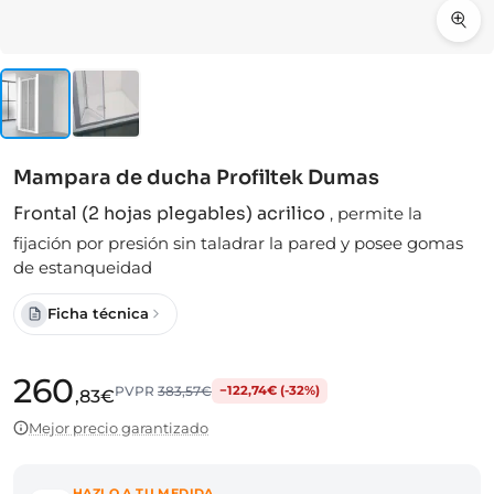
Mampara de ducha Profiltek Dumas
Frontal (2 hojas plegables) acrilico
,
permite la
fijación por presión sin taladrar la pared y posee gomas
de estanqueidad
Ficha técnica
260
PVPR
383,57€
−122,74€ (-32%)
,83€
Mejor precio garantizado
HAZLO A TU MEDIDA