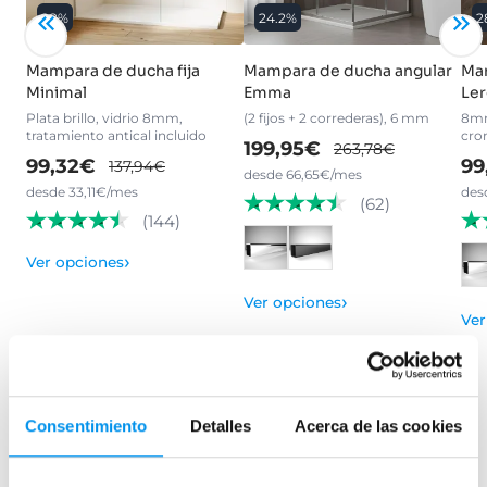
28%
24.2%
2
Mampara de ducha fija
Mampara de ducha angular
Mam
Minimal
Emma
Ler
Plata brillo, vidrio 8mm,
(2 fijos + 2 correderas), 6 mm
8mm
tratamiento antical incluido
cro
199,95€
263,78€
99,32€
99
137,94€
desde 66,65€/mes
desde 33,11€/mes
des
(62)
(144)
›
Ver opciones
›
Ver opciones
Ver
Mamparas de bañera
Consentimiento
Detalles
Acerca de las cookies
Frontales
Bañeras en esquina