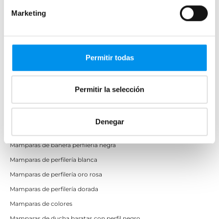
Cristal fijo para ducha
Marketing
Correderas
Mamparas doble hoja
Mamparas a ras de suelo
Permitir todas
Mamparas con armario
Permitir la selección
Mamparas de colores
Mamparas de perfilería aluminio plata brillo
Denegar
Mamparas de ducha perfilería negra
Mamparas de bañera perfilería negra
Mamparas de perfilería blanca
Mamparas de perfilería oro rosa
Mamparas de perfilería dorada
Mamparas de colores
Mamparas de ducha baratas con perfil negro