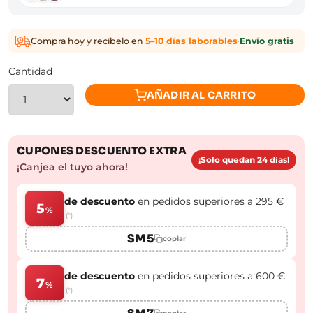
Compra hoy y recíbelo en
5–10 días laborables
·
Envío gratis
Cantidad
AÑADIR AL CARRITO
CUPONES DESCUENTO EXTRA
¡Solo quedan 24 días!
¡Canjea el tuyo ahora!
de descuento
en pedidos superiores a 295 €
5
%
(*)
SM5
copiar
de descuento
en pedidos superiores a 600 €
7
%
(*)