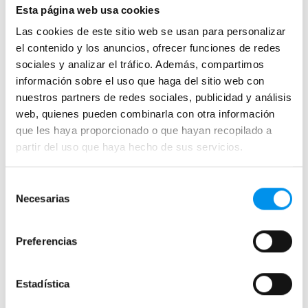
Esta página web usa cookies
Hojas o biombos de bañera
Las cookies de este sitio web se usan para personalizar
Mamparas de bañera abatibles
el contenido y los anuncios, ofrecer funciones de redes
Mamparas de bañera correderas
sociales y analizar el tráfico. Además, compartimos
Mamparas de bañera sin perfilería
información sobre el uso que haga del sitio web con
nuestros partners de redes sociales, publicidad y análisis
Plegables
web, quienes pueden combinarla con otra información
que les haya proporcionado o que hayan recopilado a
Mamparas de ducha
partir del uso que haya hecho de sus servicios.
Frontales
Mamparas cuadradas
Selección
Necesarias
de
Mamparas rectangulares
consentimiento
Fijos y paneles de ducha
Preferencias
Semicirculares
Correderas sin perfiles
Estadística
Apertura abatible
Apertura plegable