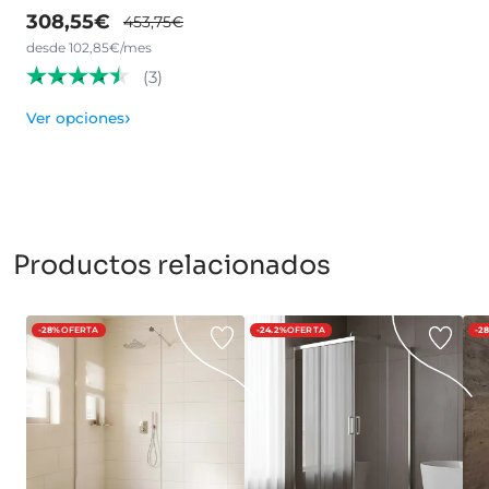
308,55€
453,75€
desde 102,85€/mes
(3)
›
Ver opciones
Productos relacionados
-28%
OFERTA
-24.2%
OFERTA
-2