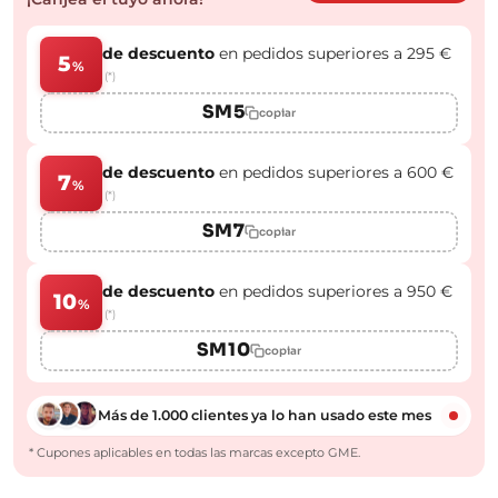
de descuento
en pedidos superiores a 295 €
5
%
(*)
SM5
copiar
de descuento
en pedidos superiores a 600 €
7
%
(*)
SM7
copiar
de descuento
en pedidos superiores a 950 €
10
%
(*)
SM10
copiar
Más de 1.000 clientes ya lo han usado este mes
* Cupones aplicables en todas las marcas excepto GME.