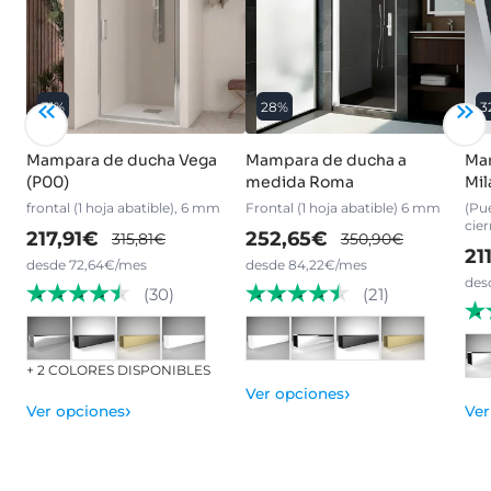
31%
28%
3
Mampara de ducha Vega
Mampara de ducha a
Mam
(P00)
medida Roma
Mil
frontal (1 hoja abatible), 6 mm
Frontal (1 hoja abatible) 6 mm
(Pue
cier
217,91€
252,65€
315,81€
350,90€
21
desde 72,64€/mes
desde 84,22€/mes
des
(30)
(21)
+ 2 COLORES DISPONIBLES
›
Ver opciones
›
Ver
Ver opciones