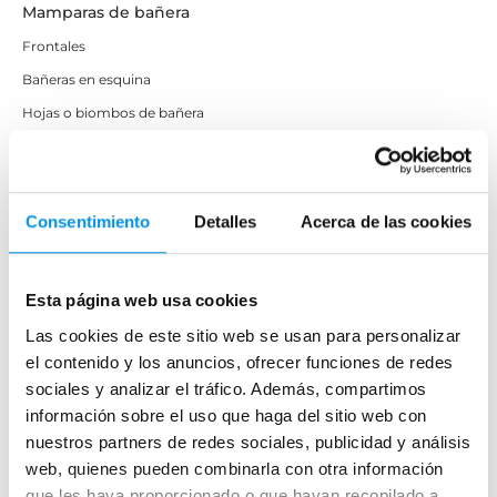
Mamparas de bañera
Frontales
Bañeras en esquina
Hojas o biombos de bañera
Mamparas de bañera abatibles
Mamparas de bañera correderas
Mamparas de bañera sin perfilería
Consentimiento
Detalles
Acerca de las cookies
Plegables
Esta página web usa cookies
Mamparas de ducha
Las cookies de este sitio web se usan para personalizar
Frontales
el contenido y los anuncios, ofrecer funciones de redes
Mamparas cuadradas
sociales y analizar el tráfico. Además, compartimos
información sobre el uso que haga del sitio web con
Mamparas rectangulares
nuestros partners de redes sociales, publicidad y análisis
Fijos y paneles de ducha
web, quienes pueden combinarla con otra información
Semicirculares
que les haya proporcionado o que hayan recopilado a