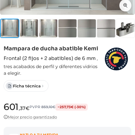
Mampara de ducha abatible Kemi
I
C
R
A
B
D
A
F
O
O
E
Frontal (2 fijos + 2 abatibles) de 6 mm
,
N
T
C
E
S
U
D
P
tres acabados de perfil y diferentes vidrios
A
O
Ñ
R
A
P
a elegir.
Ficha técnica
601
PVPR
859,10€
−257,73€ (-30%)
,37€
Mejor precio garantizado
HAZLO A TU MEDIDA