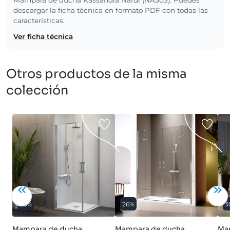
descargar la ficha técnica en formato PDF con todas las
características.
Ver ficha técnica
Otros productos de la misma
colección
26%
26%
3
Mampara de ducha
Mampara de ducha
Ma