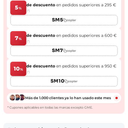
de descuento
en pedidos superiores a 295 €
5
%
(*)
SM5
copiar
de descuento
en pedidos superiores a 600 €
7
%
(*)
SM7
copiar
de descuento
en pedidos superiores a 950 €
10
%
(*)
SM10
copiar
Más de 1.000 clientes ya lo han usado este mes
* Cupones aplicables en todas las marcas excepto GME.