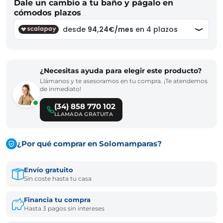
Dale un cambio a tu baño y págalo en
cómodos plazos
¿Necesitas ayuda para elegir este producto?
Llámanos y te asesoramos en tu compra. ¡Te atendemos
de inmediato!
(34) 858 770 102
LLAMADA GRATUITA
¿Por qué comprar en Solomamparas?
Envío gratuito
Sin coste hasta tu casa
Financia tu compra
Hasta 3 pagos sin intereses