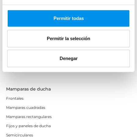
Mamparas de bañera
Frontales
Permitir todas
Bañeras en esquina
Hojas o biombos de bañera
Permitir la selección
Mamparas de bañera abatibles
Mamparas de bañera correderas
Denegar
Mamparas de bañera sin perfilería
Plegables
Mamparas de ducha
Frontales
Mamparas cuadradas
Mamparas rectangulares
Fijos y paneles de ducha
Semicirculares