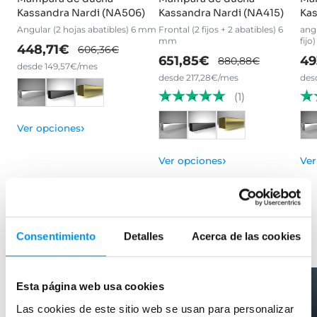
Kassandra Nardi (NA506)
Kassandra Nardi (NA415)
Kas
Angular (2 hojas abatibles) 6 mm
Frontal (2 fijos + 2 abatibles) 6
angu
mm
fij
448,71€
606,36€
651,85€
49
880,88€
desde 149,57€/mes
desde 217,28€/mes
des
(1)
›
Ver opciones
›
Ver opciones
Ver
Productos relacionados
Consentimiento
Detalles
Acerca de las cookies
-31%
OFERTA
-28%
OFERTA
Esta página web usa cookies
Las cookies de este sitio web se usan para personalizar