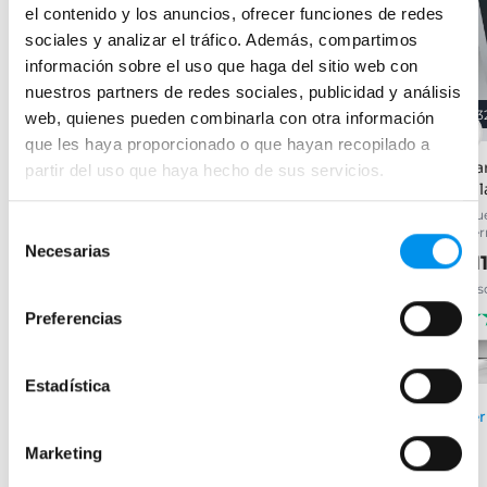
el contenido y los anuncios, ofrecer funciones de redes
sociales y analizar el tráfico. Además, compartimos
información sobre el uso que haga del sitio web con
nuestros partners de redes sociales, publicidad y análisis
31%
28%
3
web, quienes pueden combinarla con otra información
que les haya proporcionado o que hayan recopilado a
Mampara de ducha Vega
Mampara de ducha a
Mam
partir del uso que haya hecho de sus servicios.
(P00)
medida Roma
Mil
frontal (1 hoja abatible), 6 mm
Frontal (1 hoja abatible) 6 mm
(Pue
Selección
cier
217,91€
252,65€
315,81€
350,90€
Necesarias
de
21
desde 72,64€/mes
desde 84,22€/mes
consentimiento
des
(30)
(21)
Preferencias
+ 2 COLORES DISPONIBLES
Estadística
›
Ver opciones
›
Ver
Ver opciones
Marketing