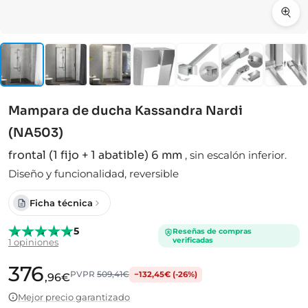
Mampara de ducha Kassandra Nardi
(NA503)
frontal (1 fijo + 1 abatible) 6 mm
,
sin escalón inferior.
Diseño y funcionalidad, reversible
Ficha técnica
5
Reseñas de compras
verificadas
1 opiniones
376
PVPR
509,41€
−132,45€ (-26%)
,96€
Mejor precio garantizado