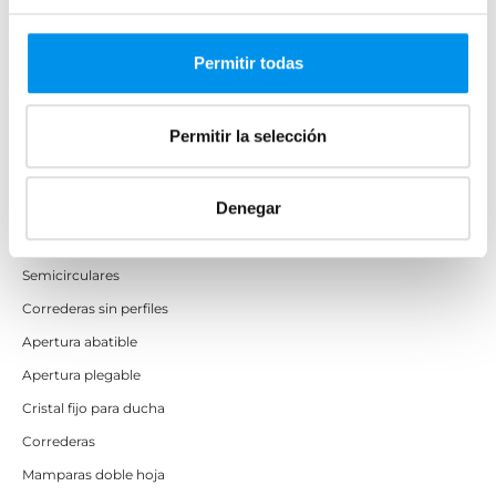
Mamparas de bañera sin perfilería
Plegables
Permitir todas
Mamparas de ducha
Permitir la selección
Frontales
Mamparas cuadradas
Denegar
Mamparas rectangulares
Fijos y paneles de ducha
Semicirculares
Correderas sin perfiles
Apertura abatible
Apertura plegable
Cristal fijo para ducha
Correderas
Mamparas doble hoja