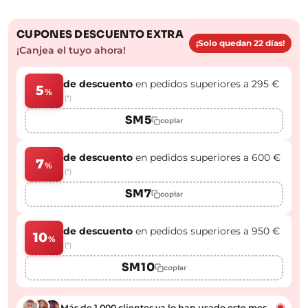
CUPONES DESCUENTO EXTRA
¡Solo quedan 22 días!
¡Canjea el tuyo ahora!
de descuento
en pedidos superiores a 295 €
5
%
(*)
SM5
copiar
de descuento
en pedidos superiores a 600 €
7
%
(*)
SM7
copiar
de descuento
en pedidos superiores a 950 €
10
%
(*)
SM10
copiar
Más de 1.000 clientes ya lo han usado este mes