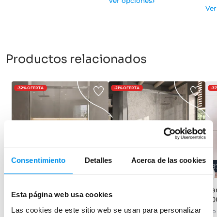
›
Ver opciones
Ver
Productos relacionados
-32%
OFERTA
-21%
OFERTA
-3
Consentimiento
Detalles
Acerca de las cookies
32%
21%
3
Mampara de ducha Emma
Mampara de ducha
Ma
Esta página web usa cookies
Kassandra Luna (LU102)
(10
Frontal (1 fijo + 1 corredera) con
vidrio templado de 6 mm y
Las cookies de este sitio web se usan para personalizar
1 fija + 1 corredera, perfil plata
(fij
tratamiento antical