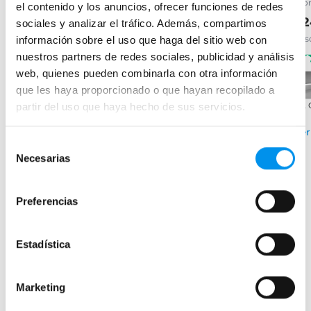
brillo, 8mm con antical
cro
el contenido y los anuncios, ofrecer funciones de redes
153,99€
226,45€
289,64€
22
366,63€
sociales y analizar el tráfico. Además, compartimos
desde 51,33€/mes
desde 96,55€/mes
des
información sobre el uso que haga del sitio web con
(261)
(76)
nuestros partners de redes sociales, publicidad y análisis
web, quienes pueden combinarla con otra información
›
Ver opciones
que les haya proporcionado o que hayan recopilado a
+ 2
partir del uso que haya hecho de sus servicios.
›
Ver opciones
Ver
Selección
Necesarias
de
consentimiento
Mamparas de bañera
Preferencias
Frontales
Bañeras en esquina
Estadística
Hojas o biombos de bañera
Mamparas de bañera abatibles
Marketing
Mamparas de bañera correderas