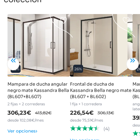
26%
26%
2
Mampara de ducha angular
Frontal de ducha de
Ma
negro mate Kassandra Bella
Kassandra Bella negro mate
Kas
(BL607+BL607)
(BL607 + BL602)
(B
2 fijas + 2 correderas
1 fija + 1 corredera
angu
late
306,23€
226,54€
413,82€
306,13€
39
desde 102,08€/mes
desde 75,51€/mes
des
(4)
›
Ver opciones