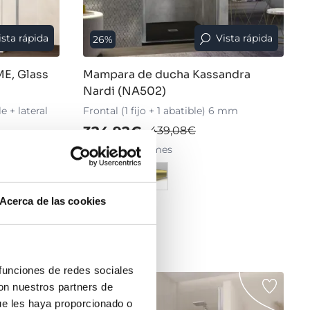
ista rápida
Vista rápida
26%
E, Glass
Mampara de ducha Kassandra
Nardi (NA502)
le + lateral
Frontal (1 fijo + 1 abatible) 6 mm
324,92€
439,08€
desde 108,31€/mes
Acerca de las cookies
›
Ver opciones
 funciones de redes sociales
con nuestros partners de
-31%
OFERTA
ue les haya proporcionado o