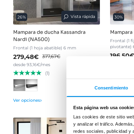
Vista rápida
26%
30%
Mampara de ducha Kassandra
Mampara 
Nardi (NA500)
Frontal (1 f
pivotante)
Frontal (1 hoja abatible) 6 mm
196,50
279,48€
377,67€
desde 65,5
desde 93,16€/mes
(1)
Consentimiento
›
Ver opcion
Ver opciones
Esta página web usa cookie
Las cookies de este sitio we
y analizar el tráfico. Ademá
redes sociales, publicidad y