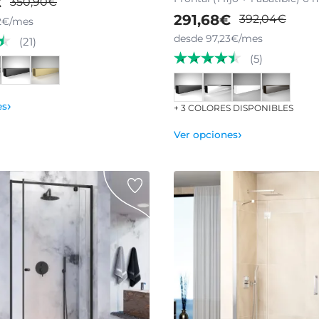
€
350,90€
291,68€
392,04€
2€/mes
desde 97,23€/mes
(21)
(5)
›
es
+ 3 COLORES DISPONIBLES
›
Ver opciones