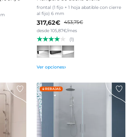
frontal (1 fijo + 1 hoja abatible con cierre
al fijo) 6 mm
 mm
317,62€
453,75€
desde 105,87€/mes
(1)
›
Ver opciones
REBAJAS