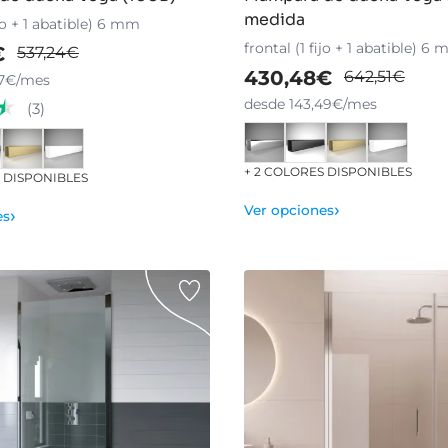
medida
ijo + 1 abatible) 6 mm
frontal (1 fijo + 1 abatible) 6
€
537,24€
430,48€
642,51€
57€/mes
desde 143,49€/mes
(3)
+ 2 COLORES DISPONIBLES
S DISPONIBLES
›
Ver opciones
›
es