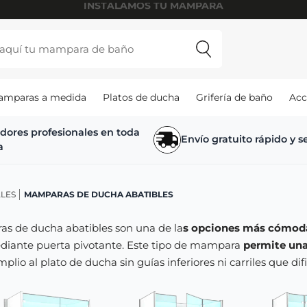
DEVOLUCIÓN GRATUITA EN 30 DÍAS
amparas a medida
Platos de ducha
Grifería de baño
Acc
adores profesionales en toda
Envío gratuito rápido y 
a
LES
MAMPARAS DE DUCHA ABATIBLES
s de ducha abatibles son una de la
s opciones más cómodas
diante puerta pivotante. Este tipo de mampara
permite una 
plio al plato de ducha sin guías inferiores ni carriles que difi