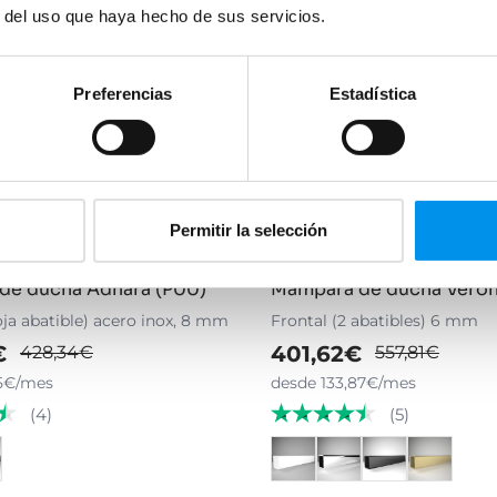
r del uso que haya hecho de sus servicios.
Preferencias
Estadística
Permitir la selección
Vista rápida
V
28%
de ducha Adhara (P00)
Mampara de ducha Vero
hoja abatible) acero inox, 8 mm
Frontal (2 abatibles) 6 mm
€
401,62€
428,34€
557,81€
5€/mes
desde 133,87€/mes
(4)
(5)