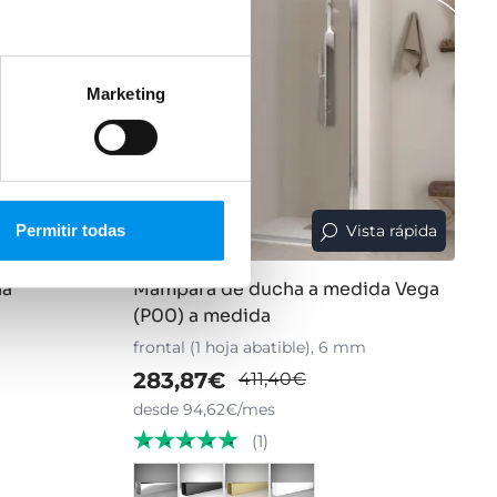
Marketing
Permitir todas
ista rápida
Vista rápida
31%
na
Mampara de ducha a medida Vega
(P00) a medida
frontal (1 hoja abatible), 6 mm
283,87€
411,40€
desde 94,62€/mes
(1)