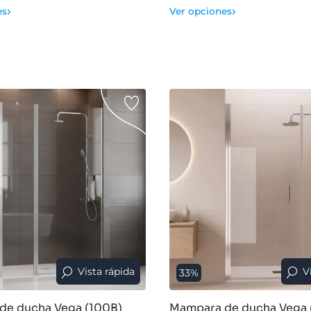
›
›
es
Ver opciones
Vista rápida
V
33%
de ducha Vega (100B)
Mampara de ducha Vega 