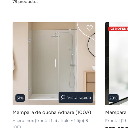
79 productos
-28%
OFER
Vista rápida
31%
28%
Mampara de ducha Adhara (100A)
Mampara 
Acero inox (frontal 1 abatible + 1 fijo) 8
Frontal (1 
mm