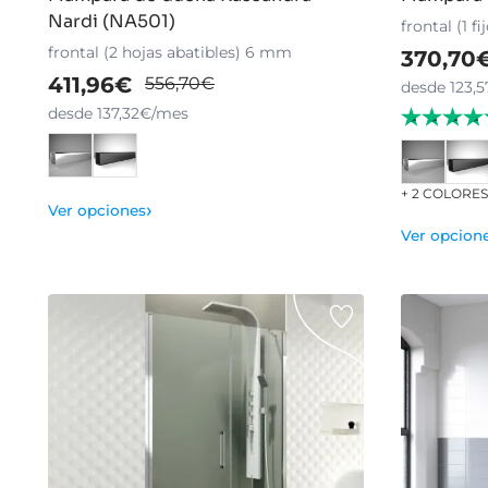
Nardi (NA501)
frontal (1 f
frontal (2 hojas abatibles) 6 mm
370,70
411,96€
556,70€
desde 123,
desde 137,32€/mes
+ 2 COLORE
›
Ver opciones
Ver opcion