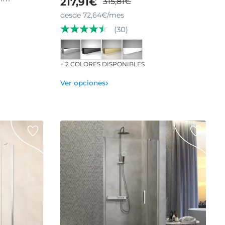
217,91€
315,81€
desde 72,64€/mes
(30)
+ 2 COLORES DISPONIBLES
›
Ver opciones