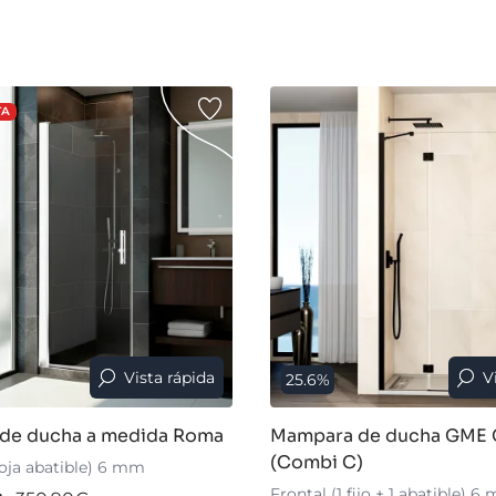
TA
Vista rápida
V
25.6%
de ducha a medida Roma
Mampara de ducha GME 
(Combi C)
hoja abatible) 6 mm
Frontal (1 fijo + 1 abatible) 