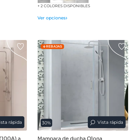
+ 2 COLORES DISPONIBLES
›
Ver opciones
REBAJAS
ista rápida
Vista rápida
30%
(100A) a
Mampara de ducha Olona