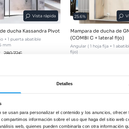
Vista rápida
V
25.6%
de ducha Kassandra Pivot
Mampara de ducha de GM
(COMBI C + lateral fijo)
ijo + 1 puerta abatible
 6 mm
Angular ( 1 hoja fija + 1 abatib
fijo)
€
280,72€
395,21€
531,19€
0€/mes
desde 131,74€/mes
(4)
Detalles
+ 3 COLORES DISPONIBLES
›
es
›
Ver opciones
s
b se usan para personalizar el contenido y los anuncios, ofrecer
s, compartimos información sobre el uso que haga del sitio web 
 análisis web, quienes pueden combinarla con otra información q