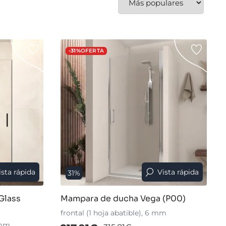
-31%
OFERTA
ista rápida
Vista rápida
31%
Glass
Mampara de ducha Vega (P00)
frontal (1 hoja abatible), 6 mm
6 mm