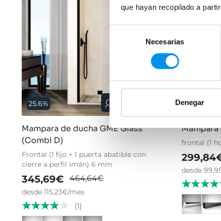
que hayan recopilado a parti
Selección
Necesarias
de
consentimiento
Denegar
Vista rápida
25.6%
30%
Mampara de ducha GME Glass
Mampara 
(Combi D)
frontal (1 
Frontal (1 fijo + 1 puerta abatible con
299,84
cierre a perfil imán) 6 mm
desde 99,9
345,69€
464,64€
desde 115,23€/mes
(1)