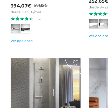
252,65
394,07€
571,12€
desde 84,2
desde 131,36€/mes
(5)
Ver opcion
›
Ver opciones