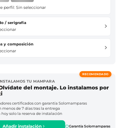
e perfil:
Sin seleccionar
do / serigrafía
leccionar
das y composición
leccionar
RECOMENDADO
INSTALAMOS TU MAMPARA
Olvídate del montaje. Lo instalamos por
ti
adores certificados con garantía Solomamparas
n menos de 7 días tras la entrega
hoy solo la reserva de instalación
Añadir instalación
Garantía Solomamparas