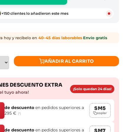
+150 clientes lo añadieron este mes
 hoy y recíbelo en
40–45 días laborables
·
Envío gratis
AÑADIR AL CARRITO
ES DESCUENTO EXTRA
¡Solo quedan 24 días!
el tuyo ahora!
de descuento
en pedidos superiores a
SM5
295 €
copiar
(*)
de descuento
en pedidos superiores a
SM7