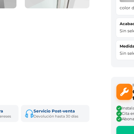
color d
Acaba
Sin se
Medi
Sin se
Instal
ra
Servicio Post-venta
Cita e
tereses
Devolución hasta 30 días
Abona 