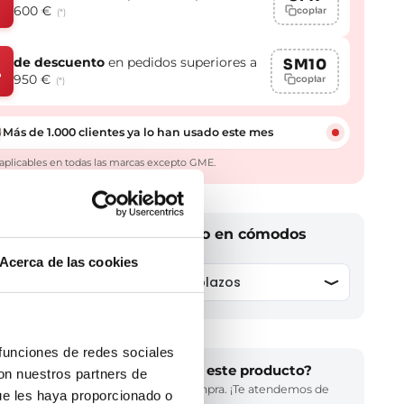
600 €
copiar
(*)
de descuento
en pedidos superiores a
SM10
%
950 €
copiar
(*)
Más de 1.000 clientes ya lo han usado este mes
aplicables en todas las marcas excepto GME.
n cambio a tu baño y págalo en cómodos
Acerca de las cookies
 funciones de redes sociales
¿Necesitas ayuda para elegir este producto?
con nuestros partners de
Llámanos y te asesoramos en tu compra. ¡Te atendemos de
ue les haya proporcionado o
inmediato!