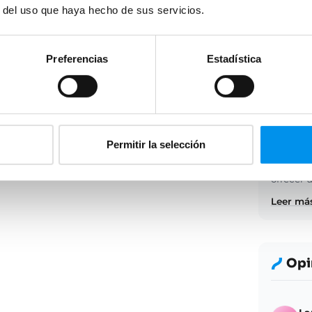
r del uso que haya hecho de sus servicios.
Preferencias
Estadística
Des
Mampara 
Permitir la selección
máxima r
su confi
ofrecer 
Leer más
Opi