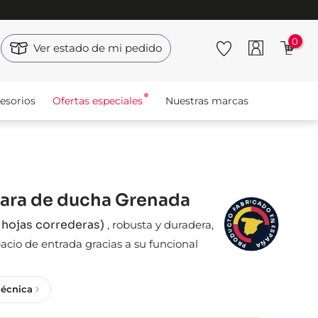
0
Ver estado de mi pedido
esorios
Ofertas especiales
Nuestras marcas
ra de ducha Grenada
I
C
R
A
B
D
A
F
O
O
E
3 hojas correderas)
N
,
robusta y duradera,
T
C
E
S
U
D
P
A
O
cio de entrada gracias a su funcional
Ñ
R
A
P
técnica