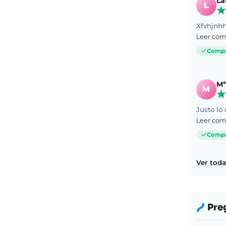
La
L
Xfvhjnh
Leer com
Compra
Mª
M
Justo lo
Leer com
Compra
Ver toda
Pre