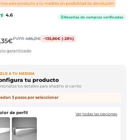
os este producto a tu medida sin posibilidad de devolución
4.6
Reseñas de compras verificadas
PVPR
485,21€
−135,86€ (-28%)
,35€
cio garantizado
ZLO A TU MEDIDA
onfigura tu producto
sonaliza los detalles para añadirlo al carrito
edan 3 pasos por seleccionar
color de perfil
Ver todas las opciones