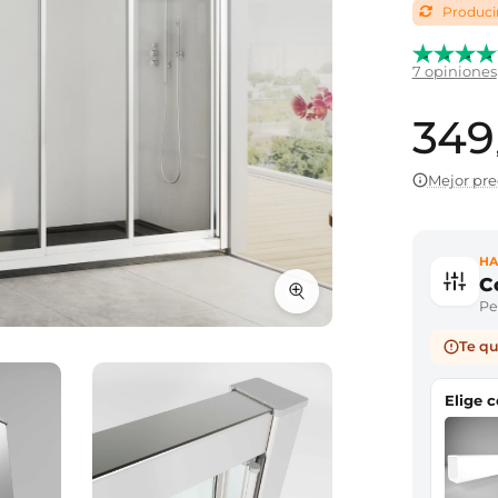
Producim
7 opiniones
349
Mejor pre
HA
C
Per
Te qu
Elige 