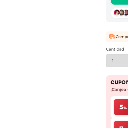
Compra
Cantidad
CUPON
¡Canjea 
5
%