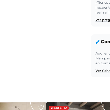
¿Tienes 
frecuent
realizar
Ver pre
Cons
Aquí enc
Mampara 
en forma
Ver fich
-21%
OFERTA