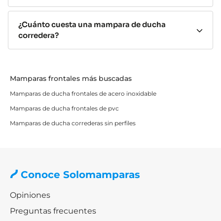
Amplia variedad de diseños
¿Cuánto cuesta una mampara de ducha
Existen mamparas correderas para todos los estilos de
corredera?
baño:
minimalistas, industriales, modernos, clásicos
o de alta gama.
Cristal templado de seguridad
Mamparas frontales más buscadas
Mamparas de ducha frontales de acero inoxidable
Todos nuestros modelos están fabricados con
vidrio
templado resistente a golpes,
cambios de
Mamparas de ducha frontales de pvc
temperatura y uso intensivo.
Mamparas de ducha correderas sin perfiles​
Tipos de mamparas de ducha
correderas
Conoce Solomamparas
Mamparas de 1 hoja fija + 1 corredera
Opiniones
Las
mamparas de ducha de 1 hoja fija y 1 corredera
son
Preguntas frecuentes
una de las
opciones más vendidas por su equilibrio