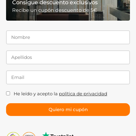
Consigue descuento exclusivos
busca una apertura central cómoda y simétrica.
Recibe un cupón descuento de 5€
Además de ofrecer una excelente funcionalidad,
proporcionan una estética elegante y equilibrada.
Cristal templado de 6, 8 y 10 mm
El grosor del cristal
influye tanto en la sensación de
robustez como en la estética de la mampara.
Cristal de 6 mm
La opción más económica. Ideal para quienes buscan
una solución funcional y segura con un presupuesto
He leído y acepto la
política de privacidad
ajustado.
Cristal de 8 mm
La opción más equilibrada y una de las más vendidas.
Ofrece una excelente combinación entre resistencia,
diseño y precio.