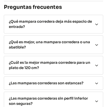
mercado por una razón: combinan
comodidad,
Preguntas frecuentes
estanqueidad y aprovechamiento del espacio.
No ocupan espacio exterior
¿Qué mampara corredera deja más espacio de
entrada?
Las
puertas se deslizan sobre guías sin necesidad de
apertura hacia fuera,
permitiendo instalar la mampara
incluso cuando el lavabo, el inodoro o un mueble están
¿Qué es mejor, una mampara corredera o una
muy próximos al plato de ducha.
abatible?
Máxima estanqueidad
¿Cuál es la mejor mampara corredera para un
Gracias a sus sistemas de cierre y perfiles de sellado, son
plato de 120 cm?
una de las
opciones más eficaces para evitar
salpicaduras y mantener el baño seco.
¿Las mamparas correderas son estancas?
Fácil limpieza
Muchos modelos
incorporan tratamiento antical y
¿Las mamparas correderas sin perfil inferior
sistemas de liberación de puertas
que facilitan la
son seguras?
limpieza de cristales y guías.