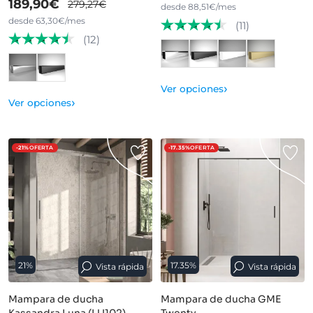
189,90€
279,27€
desde 88,51€/mes
desde 63,30€/mes
(11)
(12)
›
Ver opciones
›
Ver opciones
-21%
OFERTA
-17.35%
OFERTA
21%
17.35%
Vista rápida
Vista rápida
Mampara de ducha
Mampara de ducha GME