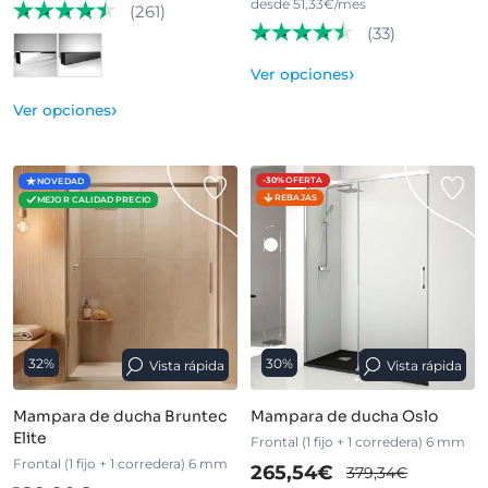
desde 51,33€/mes
(261)
(33)
›
Ver opciones
›
Ver opciones
-30%
OFERTA
NOVEDAD
REBAJAS
MEJOR CALIDAD PRECIO
32%
30%
Vista rápida
Vista rápida
Mampara de ducha Bruntec
Mampara de ducha Oslo
Elite
Frontal (1 fijo + 1 corredera) 6 mm
Frontal (1 fijo + 1 corredera) 6 mm
265,54€
379,34€