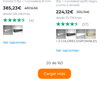
Frontal (1 fijo + 1 corredera) 8 mm
(fijo + corredera) perfil negro,
cromo o dorado
385,23€
487,63€
224,12€
355,74€
desde 128,41€/mes
desde 74,71€/mes
(4)
(57)
+ 2 COLORES DISPONIBLES
›
Ver opciones
›
Ver opciones
20 de 163
Cargar más