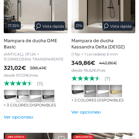
17.35%
21%
Vista rápida
Vista rápida
Mampara de ducha GME
Mampara de ducha
Basic
Kassandra Delta (DE102)
(ANTICAL), (1FIJA +
(1 fijo + 1 corredera) 6 mm
1CORREDERA) TRANSPARENTE
349,86€
442,86€
321,02€
388,41€
desde 116,62€/mes
desde 107,01€/mes
(7)
(11)
+ 2 COLORES DISPONIBLES
+ 3 COLORES DISPONIBLES
›
Ver opciones
›
Ver opciones
-28%
OFERTA
-35%
OFERTA