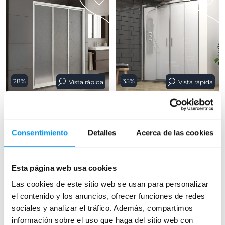
28%
35%
Vista rápida
Vista rápida
Mampara de ducha Lisboa
Mampara de ducha Emma
3 hojas correderas, acrílico
(2 fijos + 2 correderas) perfil negro
(metacrilato)
mate o plata brillo, 6 mm
Consentimiento
Detalles
Acerca de las cookies
317,12€
277,24€
440,44€
426,52€
desde 105,71€/mes
desde 92,41€/mes
(24)
(29)
Esta página web usa cookies
Las cookies de este sitio web se usan para personalizar
el contenido y los anuncios, ofrecer funciones de redes
sociales y analizar el tráfico. Además, compartimos
›
›
Ver opciones
Ver opciones
información sobre el uso que haga del sitio web con