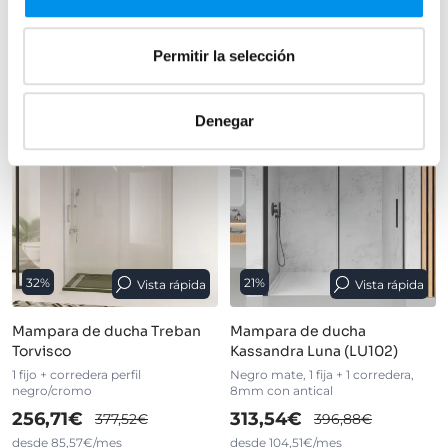
+ 2 COLORES DISPONIBLES
›
Ver opciones
Permitir la selección
Denegar
32%
21%
Vista rápida
Vista rápida
Mampara de ducha Treban
Mampara de ducha
Torvisco
Kassandra Luna (LU102)
1 fijo + corredera perfil
Negro mate, 1 fija + 1 corredera,
negro/cromo
8mm con antical
256,71€
313,54€
377,52€
396,88€
desde 85,57€/mes
desde 104,51€/mes