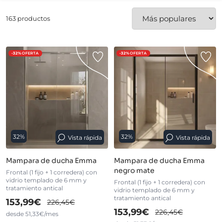
163 productos
-32%
OFERTA
-32%
OFERTA
32%
32%
Vista rápida
Vista rápida
Mampara de ducha Emma
Mampara de ducha Emma
negro mate
Frontal (1 fijo + 1 corredera) con
vidrio templado de 6 mm y
Frontal (1 fijo + 1 corredera) con
tratamiento antical
vidrio templado de 6 mm y
tratamiento antical
153,99€
226,45€
153,99€
226,45€
desde 51,33€/mes