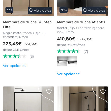
32%
30%
Vista rápida
Vista rápida
Mampara de ducha Bruntec
Mampara de ducha Atlantis
Elite
frontal (1 fijo + 1 corredera) acero
inox, 8 mm
Negro mate, frontal (1 fijo + 1
corredera) 6 mm
410,80€
586,85€
225,45€
331,54€
desde 136,93€/mes
desde 75,15€/mes
(7)
(3)
›
Ver opciones
›
Ver opciones