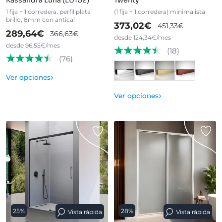
Kassandra Luna (LU102)
Twenty
1 fija + 1 corredera, perfil plata
(1 fija + 1 corredera) minimalista
brillo, 8mm con antical
373,02€
451,33€
289,64€
366,63€
desde 124,34€/mes
desde 96,55€/mes
(18)
(76)
›
Ver opciones
›
Ver opciones
25%
28%
Vista rápida
Vista rápida