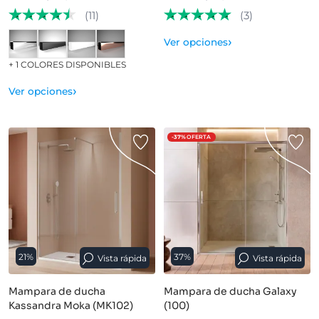
(11)
(3)
›
Ver opciones
+ 1 COLORES DISPONIBLES
›
Ver opciones
-37%
OFERTA
21%
37%
Vista rápida
Vista rápida
Mampara de ducha
Mampara de ducha Galaxy
Kassandra Moka (MK102)
(100)