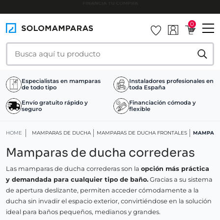
INSTALAMOS TU MAMPARA
0
Especialistas en mamparas
Instaladores profesionales en
de todo tipo
toda España
Envío gratuito rápido y
Financiación cómoda y
seguro
flexible
HOME
MAMPARAS DE DUCHA
MAMPARAS DE DUCHA FRONTALES
MAMPARA
Mamparas de ducha correderas
Las mamparas de ducha correderas son la
opción más práctica
y demandada para cualquier tipo de baño.
Gracias a su sistema
de apertura deslizante, permiten acceder cómodamente a la
ducha sin invadir el espacio exterior, convirtiéndose en la solución
ideal para baños pequeños, medianos y grandes.