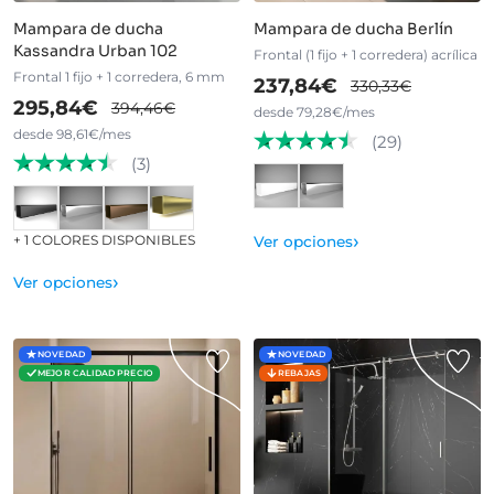
Mampara de ducha
Mampara de ducha Berlín
Kassandra Urban 102
Frontal (1 fijo + 1 corredera) acrílica
Frontal 1 fijo + 1 corredera, 6 mm
237,84€
330,33€
295,84€
394,46€
desde 79,28€/mes
desde 98,61€/mes
(29)
(3)
›
+ 1 COLORES DISPONIBLES
Ver opciones
›
Ver opciones
NOVEDAD
NOVEDAD
MEJOR CALIDAD PRECIO
REBAJAS