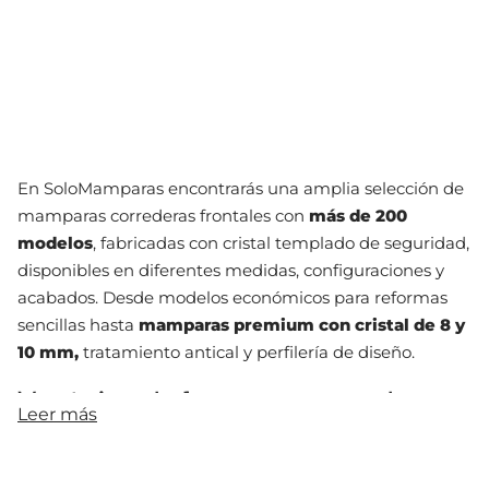
En SoloMamparas encontrarás una amplia selección de
mamparas correderas frontales con
más de 200
modelos
, fabricadas con cristal templado de seguridad,
disponibles en diferentes medidas, configuraciones y
acabados. Desde modelos económicos para reformas
sencillas hasta
mamparas premium con cristal de 8 y
10 mm,
tratamiento antical y perfilería de diseño.
Ventajas de las mamparas de
Leer más
ducha correderas
Las mamparas correderas son las más vendidas del