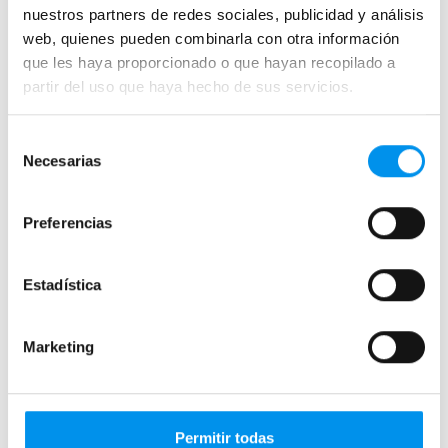
nuestros partners de redes sociales, publicidad y análisis
web, quienes pueden combinarla con otra información
que les haya proporcionado o que hayan recopilado a
partir del uso que haya hecho de sus servicios.
Selección
Necesarias
de
consentimiento
37%
21%
Vista rápida
Vista rápida
Preferencias
Mampara de ducha Leda
Mampara de ducha
(100)
Kassandra Delta (DE100)
Estadística
Plata brillo, Frontal (1 fijo + 2
Frontal (2 fijos + 2 correderas) 6
correderas) 6 mm
mm
319,40€
371,85€
506,99€
470,69€
Marketing
desde 106,47€/mes
desde 123,95€/mes
(14)
(19)
›
Ver opciones
Permitir todas