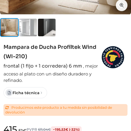
Mampara de Ducha Profiltek Wind
I
C
R
A
B
D
A
F
O
O
E
(WI-210)
N
T
C
E
S
U
D
P
A
O
frontal (1 fijo + 1 corredera) 6 mm
,
mejor
Ñ
R
A
P
acceso al plato con un diseño duradero y
refinado.
Ficha técnica
Producimos este producto a tu medida sin posibilidad de
devolución
415
PVPR
611,04€
−195,53€ (-32%)
,51€