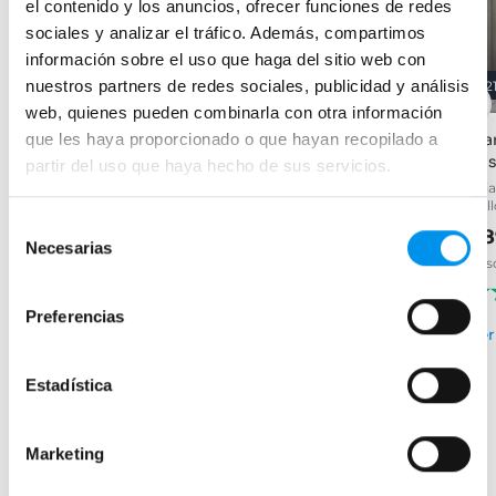
el contenido y los anuncios, ofrecer funciones de redes
sociales y analizar el tráfico. Además, compartimos
información sobre el uso que haga del sitio web con
nuestros partners de redes sociales, publicidad y análisis
32%
28%
2
web, quienes pueden combinarla con otra información
que les haya proporcionado o que hayan recopilado a
Mampara de ducha Emma
Mampara de ducha fija
Ma
Minimal
Kas
partir del uso que haya hecho de sus servicios.
Frontal (1 fijo + 1 corredera) con
vidrio templado de 6 mm y
Plata brillo, vidrio 8mm,
1 fi
tratamiento antical
tratamiento antical incluido
bri
Selección
153,99€
226,45€
99,32€
28
137,94€
Necesarias
de
desde 51,33€/mes
desde 33,11€/mes
des
consentimiento
(261)
(144)
Preferencias
›
Ver opciones
Ver
›
Estadística
Ver opciones
Marketing