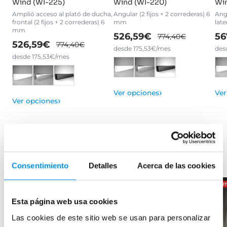
Wind (WI-225)
Wind (WI-220)
Win
Amplió acceso al plató de ducha,
Angular (2 fijos + 2 correderas) 6
Angu
frontal (2 fijos + 2 correderas) 6
mm
late
mm
526,59€
56
774,40€
526,59€
774,40€
desde 175,53€/mes
des
desde 175,53€/mes
›
Ver opciones
Ver
›
Ver opciones
Productos relacionados
Consentimiento
Detalles
Acerca de las cookies
-32%
OFERTA
-28%
OFERTA
-2
Esta página web usa cookies
Las cookies de este sitio web se usan para personalizar