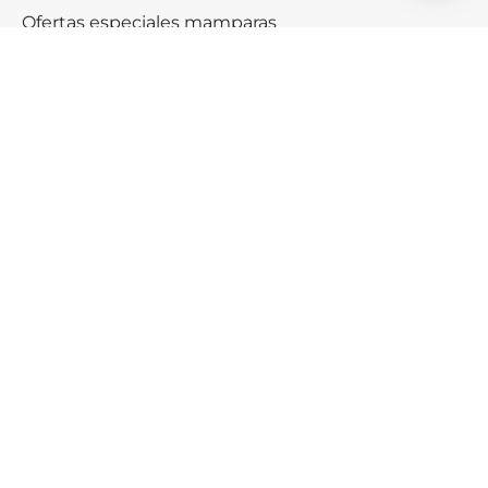
Ofertas especiales mamparas
Black friday & Cybermonday
Ofertas de platos de ducha
Ayuda
¿Cómo podemos ayudarte?
SERVICIO DE AYUDA
Consigue descuento exclusivos
Recibe un cupón descuento de 5€