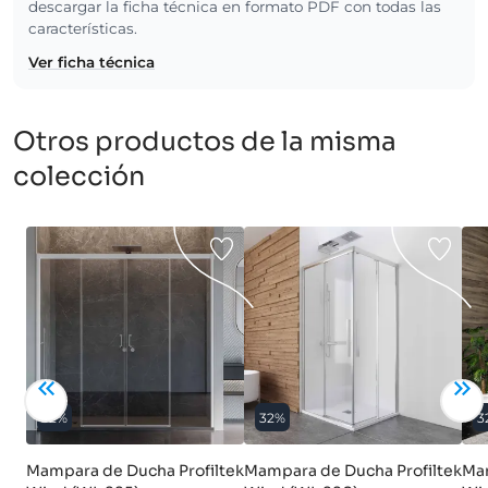
descargar la ficha técnica en formato PDF con todas las
características.
Ver ficha técnica
Otros productos de la misma
colección
32%
32%
3
Mampara de Ducha Profiltek
Mampara de Ducha Profiltek
Mam