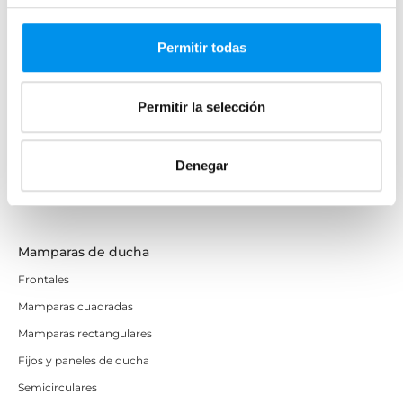
Mamparas de bañera
Frontales
Permitir todas
Bañeras en esquina
Hojas o biombos de bañera
Permitir la selección
Mamparas de bañera abatibles
Mamparas de bañera correderas
Denegar
Mamparas de bañera sin perfilería
Plegables
Mamparas de ducha
Frontales
Mamparas cuadradas
Mamparas rectangulares
Fijos y paneles de ducha
Semicirculares