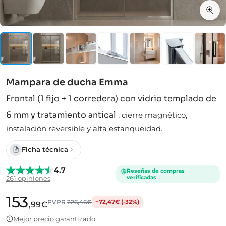
Mampara de ducha Emma
Frontal (1 fijo + 1 corredera) con vidrio templado de
6 mm y tratamiento antical
,
cierre magnético,
instalación reversible y alta estanqueidad.
Ficha técnica
4.7
Reseñas de compras
verificadas
261 opiniones
153
PVPR
226,46€
−72,47€ (-32%)
,99€
Mejor precio garantizado