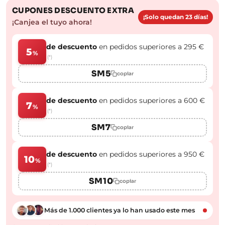
CUPONES DESCUENTO EXTRA
¡Solo quedan 23 días!
¡Canjea el tuyo ahora!
de descuento
en pedidos superiores a 295 €
5
%
(*)
SM5
copiar
de descuento
en pedidos superiores a 600 €
7
%
(*)
SM7
copiar
de descuento
en pedidos superiores a 950 €
10
%
(*)
SM10
copiar
Más de 1.000 clientes ya lo han usado este mes