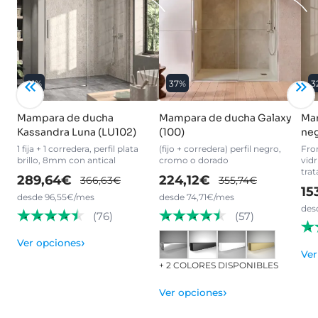
21%
37%
3
Mampara de ducha
Mampara de ducha Galaxy
Ma
Kassandra Luna (LU102)
(100)
ne
1 fija + 1 corredera, perfil plata
(fijo + corredera) perfil negro,
Fron
brillo, 8mm con antical
cromo o dorado
vid
tra
289,64€
224,12€
366,63€
355,74€
15
desde 96,55€/mes
desde 74,71€/mes
des
(76)
(57)
›
Ver opciones
Ver
+ 2 COLORES DISPONIBLES
›
Ver opciones