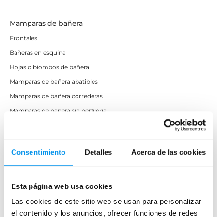
Mamparas de bañera
Frontales
Bañeras en esquina
Hojas o biombos de bañera
Mamparas de bañera abatibles
Mamparas de bañera correderas
Mamparas de bañera sin perfilería
Plegables
Consentimiento
Detalles
Acerca de las cookies
Mamparas de ducha
Frontales
Mamparas cuadradas
Esta página web usa cookies
Mamparas rectangulares
Las cookies de este sitio web se usan para personalizar
el contenido y los anuncios, ofrecer funciones de redes
Fijos y paneles de ducha