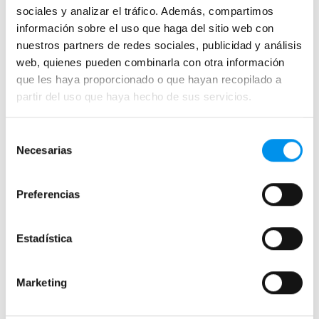
sociales y analizar el tráfico. Además, compartimos
Semicirculares
información sobre el uso que haga del sitio web con
Correderas sin perfiles
nuestros partners de redes sociales, publicidad y análisis
Apertura abatible
web, quienes pueden combinarla con otra información
que les haya proporcionado o que hayan recopilado a
Apertura plegable
partir del uso que haya hecho de sus servicios.
Cristal fijo para ducha
Correderas
Selección
Mamparas doble hoja
Necesarias
de
Mamparas a ras de suelo
consentimiento
Mamparas con armario
Preferencias
Mamparas de colores
Estadística
Mamparas de perfilería aluminio plata brillo
Mamparas de ducha perfilería negra
Marketing
Mamparas de bañera perfilería negra
Mamparas de perfilería blanca