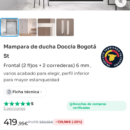
Mampara de ducha Doccia Bogotá
I
C
R
A
B
D
A
F
O
O
E
St
N
T
C
E
S
U
D
P
A
O
Frontal (2 fijos + 2 correderas) 6 mm
,
Ñ
R
A
P
varios acabado para elegir, perfil inferior
para mayor estanqueidad
Ficha técnica
5
Reseñas de compras
verificadas
5 opiniones
419
PVPR
559,93€
−139,98€ (-25%)
,95€