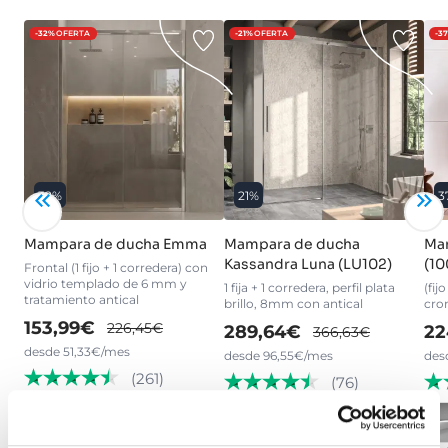
-32%
OFERTA
-21%
OFERTA
-3
32%
21%
3
Mampara de ducha Emma
Mampara de ducha
Ma
Kassandra Luna (LU102)
(10
Frontal (1 fijo + 1 corredera) con
vidrio templado de 6 mm y
1 fija + 1 corredera, perfil plata
(fij
tratamiento antical
brillo, 8mm con antical
cro
153,99€
226,45€
289,64€
22
366,63€
desde 51,33€/mes
desde 96,55€/mes
des
(261)
(76)
›
Ver opciones