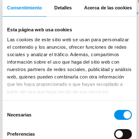
+ 2
›
Ver opciones
Consentimiento
Detalles
Acerca de las cookies
Ver
Esta página web usa cookies
Mamparas de bañera
Las cookies de este sitio web se usan para personalizar
el contenido y los anuncios, ofrecer funciones de redes
Frontales
sociales y analizar el tráfico. Además, compartimos
Bañeras en esquina
información sobre el uso que haga del sitio web con
Hojas o biombos de bañera
nuestros partners de redes sociales, publicidad y análisis
web, quienes pueden combinarla con otra información
Mamparas de bañera abatibles
que les haya proporcionado o que hayan recopilado a
Mamparas de bañera correderas
partir del uso que haya hecho de sus servicios.
Mamparas de bañera sin perfilería
Plegables
Selección
Necesarias
de
Mamparas de ducha
consentimiento
Frontales
Preferencias