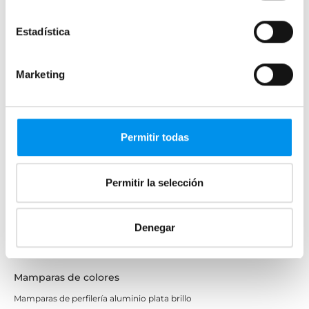
Mamparas cuadradas
Mamparas rectangulares
Estadística
Fijos y paneles de ducha
Semicirculares
Marketing
Correderas sin perfiles
Apertura abatible
Apertura plegable
Permitir todas
Cristal fijo para ducha
Correderas
Permitir la selección
Mamparas doble hoja
Mamparas a ras de suelo
Denegar
Mamparas con armario
Mamparas de colores
Mamparas de perfilería aluminio plata brillo