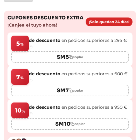
CUPONES DESCUENTO EXTRA
¡Solo quedan 24 días!
¡Canjea el tuyo ahora!
de descuento
en pedidos superiores a 295 €
5
%
(*)
SM5
copiar
de descuento
en pedidos superiores a 600 €
7
%
(*)
SM7
copiar
de descuento
en pedidos superiores a 950 €
10
%
(*)
SM10
copiar