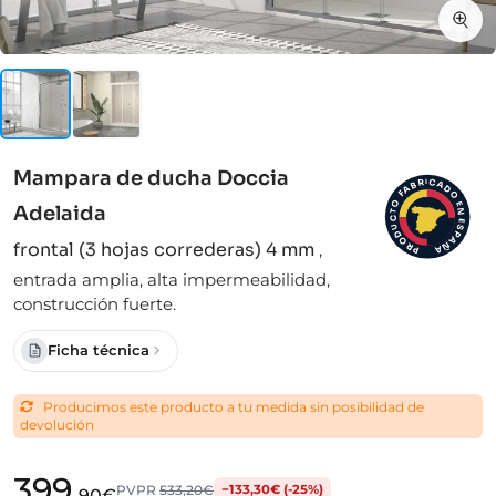
Mampara de ducha Doccia
I
C
R
A
B
D
A
F
O
O
E
Adelaida
N
T
C
E
S
U
D
P
A
O
frontal (3 hojas correderas) 4 mm
,
Ñ
R
A
P
entrada amplia, alta impermeabilidad,
construcción fuerte.
Ficha técnica
Producimos este producto a tu medida sin posibilidad de
devolución
399
PVPR
533,20€
−133,30€ (-25%)
,90€