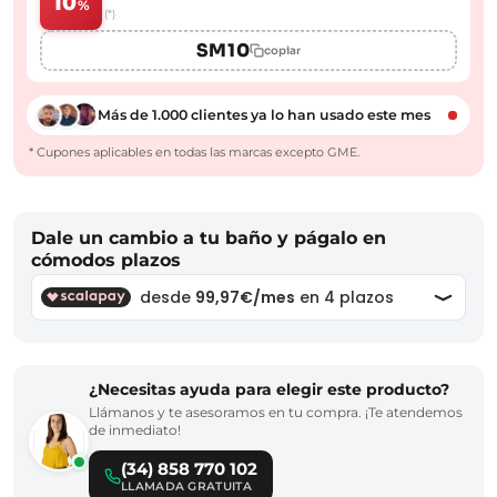
10
%
(*)
SM10
copiar
Más de 1.000 clientes ya lo han usado este mes
* Cupones aplicables en todas las marcas excepto GME.
Dale un cambio a tu baño y págalo en
cómodos plazos
¿Necesitas ayuda para elegir este producto?
Llámanos y te asesoramos en tu compra. ¡Te atendemos
de inmediato!
(34) 858 770 102
LLAMADA GRATUITA