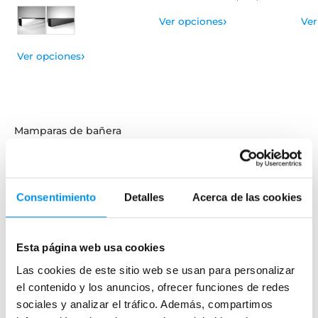
›
Ver opciones
Ver
›
Ver opciones
Mamparas de bañera
Frontales
Bañeras en esquina
Hojas o biombos de bañera
Consentimiento
Detalles
Acerca de las cookies
Mamparas de bañera abatibles
Mamparas de bañera correderas
Esta página web usa cookies
Mamparas de bañera sin perfilería
Las cookies de este sitio web se usan para personalizar
Plegables
el contenido y los anuncios, ofrecer funciones de redes
sociales y analizar el tráfico. Además, compartimos