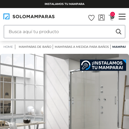
INSTALAMOS TU MAMPARA
0
HOME
MAMPARAS DE BAÑO
MAMPARAS A MEDIDA PARA BAÑOS
MAMPARA 
¡INSTALAMOS
TU MAMPARA!