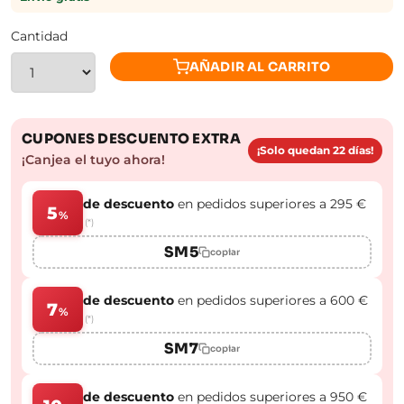
Cantidad
AÑADIR AL CARRITO
CUPONES DESCUENTO EXTRA
¡Solo quedan 22 días!
¡Canjea el tuyo ahora!
de descuento
en pedidos superiores a 295 €
5
%
(*)
SM5
copiar
de descuento
en pedidos superiores a 600 €
7
%
(*)
SM7
copiar
de descuento
en pedidos superiores a 950 €