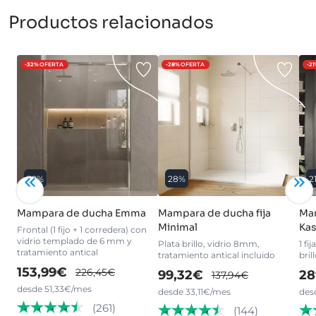
Productos relacionados
-32%
OFERTA
-28%
OFERTA
-2
32%
28%
2
Mampara de ducha Emma
Mampara de ducha fija
Ma
Minimal
Kas
Frontal (1 fijo + 1 corredera) con
vidrio templado de 6 mm y
Plata brillo, vidrio 8mm,
1 fi
tratamiento antical
tratamiento antical incluido
bri
153,99€
226,45€
99,32€
28
137,94€
desde 51,33€/mes
desde 33,11€/mes
des
(261)
(144)