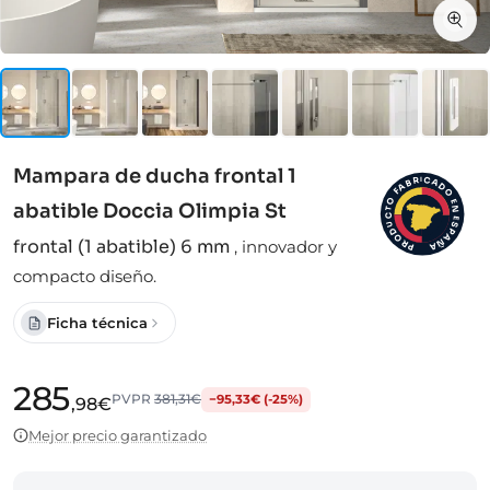
Mampara de ducha frontal 1
I
C
R
A
B
D
A
F
O
O
E
abatible Doccia Olimpia St
N
T
C
E
S
U
D
P
A
O
frontal (1 abatible) 6 mm
,
innovador y
Ñ
R
A
P
compacto diseño.
Ficha técnica
285
PVPR
381,31€
−95,33€ (-25%)
,98€
Mejor precio garantizado