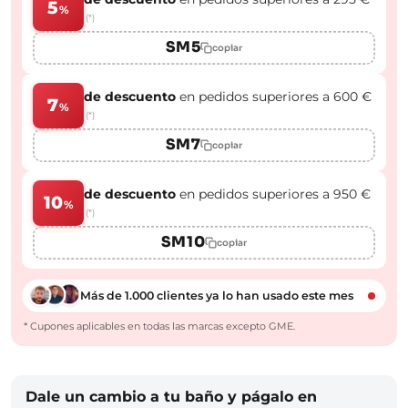
5
%
(*)
SM5
copiar
de descuento
en pedidos superiores a 600 €
7
%
(*)
SM7
copiar
de descuento
en pedidos superiores a 950 €
10
%
(*)
SM10
copiar
Más de 1.000 clientes ya lo han usado este mes
* Cupones aplicables en todas las marcas excepto GME.
Dale un cambio a tu baño y págalo en