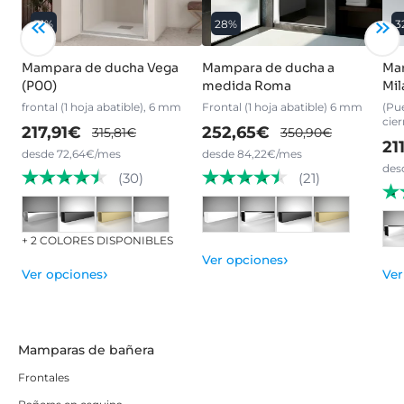
31%
28%
3
Mampara de ducha Vega
Mampara de ducha a
Mam
(P00)
medida Roma
Mil
frontal (1 hoja abatible), 6 mm
Frontal (1 hoja abatible) 6 mm
(Pue
cier
217,91€
252,65€
315,81€
350,90€
21
desde 72,64€/mes
desde 84,22€/mes
des
(30)
(21)
+ 2 COLORES DISPONIBLES
›
Ver opciones
›
Ver
Ver opciones
Mamparas de bañera
Frontales