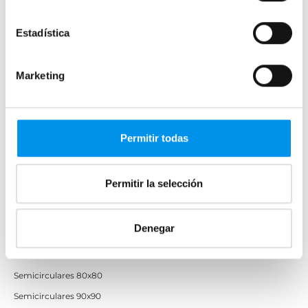
Mamparas de ducha baratas con perfil negro
Estadística
Mamparas por medidas
Mamparas 60x60
Marketing
Mamparas 70x70
Mamparas 70x90
Mamparas 100x70
Permitir todas
Mamparas 100x80
Mamparas 110x70
Permitir la selección
Mamparas 120x70
Mamparas 120x80
Denegar
Mamparas 80x80
Semicirculares 70x70
Semicirculares 80x80
Semicirculares 90x90