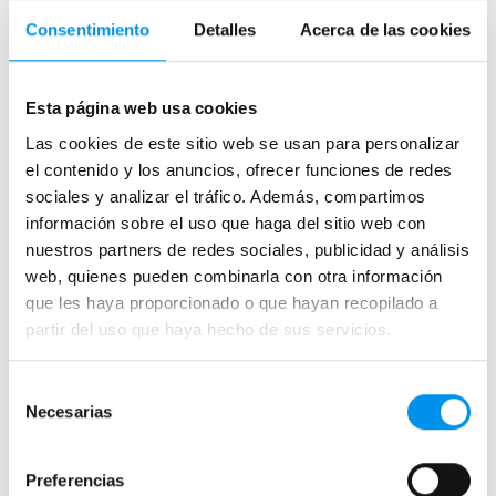
Apertura plegable
Consentimiento
Detalles
Acerca de las cookies
Cristal fijo para ducha
Correderas
Mamparas doble hoja
Esta página web usa cookies
Mamparas a ras de suelo
Las cookies de este sitio web se usan para personalizar
el contenido y los anuncios, ofrecer funciones de redes
Mamparas con armario
sociales y analizar el tráfico. Además, compartimos
información sobre el uso que haga del sitio web con
Mamparas de colores
nuestros partners de redes sociales, publicidad y análisis
Mamparas de perfilería aluminio plata brillo
web, quienes pueden combinarla con otra información
que les haya proporcionado o que hayan recopilado a
Mamparas de ducha perfilería negra
partir del uso que haya hecho de sus servicios.
Mamparas de bañera perfilería negra
Mamparas de perfilería blanca
Selección
Mamparas de perfilería oro rosa
Necesarias
de
Mamparas de perfilería dorada
consentimiento
Mamparas de colores
Preferencias