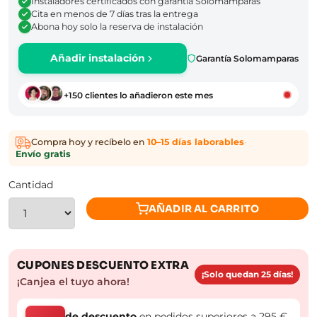
Instaladores certificados con garantía Solomamparas
Cita en menos de 7 días tras la entrega
Abona hoy solo la reserva de instalación
Añadir instalación
Garantía Solomamparas
+150 clientes lo añadieron este mes
Compra hoy y recíbelo en
10–15 días laborables
·
Envío gratis
Cantidad
AÑADIR AL CARRITO
CUPONES DESCUENTO EXTRA
¡Solo quedan 25 días!
¡Canjea el tuyo ahora!
de descuento
en pedidos superiores a 295 €