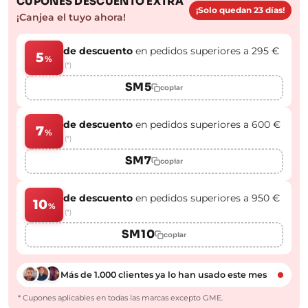
CUPONES DESCUENTO EXTRA
¡Solo quedan 23 días!
¡Canjea el tuyo ahora!
de descuento
en pedidos superiores a 295 €
5
%
(*)
SM5
copiar
de descuento
en pedidos superiores a 600 €
7
%
(*)
SM7
copiar
de descuento
en pedidos superiores a 950 €
10
%
(*)
SM10
copiar
Más de 1.000 clientes ya lo han usado este mes
* Cupones aplicables en todas las marcas excepto GME.