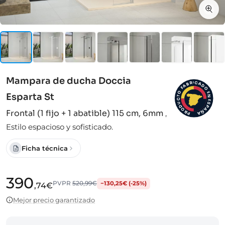
Mampara de ducha Doccia
I
C
R
A
B
D
A
F
O
O
E
Esparta St
N
T
C
E
S
U
D
P
A
O
Frontal (1 fijo + 1 abatible) 115 cm, 6mm
,
Ñ
R
A
P
Estilo espacioso y sofisticado.
Ficha técnica
390
PVPR
520,99€
−130,25€ (-25%)
,74€
Mejor precio garantizado