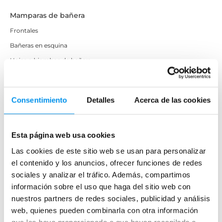
Mamparas de bañera
Frontales
Bañeras en esquina
Hojas o biombos de bañera
Mamparas de bañera abatibles
Mamparas de bañera correderas
Consentimiento
Detalles
Acerca de las cookies
Mamparas de bañera sin perfilería
Plegables
Esta página web usa cookies
Mamparas de ducha
Las cookies de este sitio web se usan para personalizar
el contenido y los anuncios, ofrecer funciones de redes
Frontales
sociales y analizar el tráfico. Además, compartimos
Mamparas cuadradas
información sobre el uso que haga del sitio web con
Mamparas rectangulares
nuestros partners de redes sociales, publicidad y análisis
web, quienes pueden combinarla con otra información
Fijos y paneles de ducha