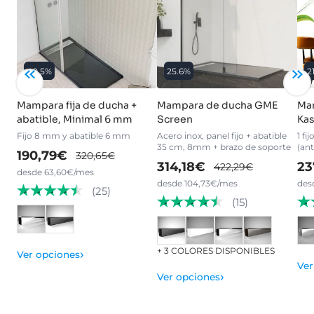
40.5%
25.6%
2
Mampara fija de ducha +
Mampara de ducha GME
Ma
abatible, Minimal 6 mm
Screen
Kas
Fijo 8 mm y abatible 6 mm
Acero inox, panel fijo + abatible
1 fi
35 cm, 8mm + brazo de soporte
(ant
190,79€
320,65€
314,18€
23
422,29€
desde 63,60€/mes
desde 104,73€/mes
des
(25)
(15)
+ 3 COLORES DISPONIBLES
›
Ver opciones
Ver
›
Ver opciones