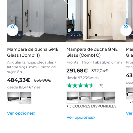
25.6%
25.6%
2
Mampara de ducha GME
Mampara de ducha GME
Ma
Glass (Combi 1)
Glass (Combi C)
Gla
Angular (2 hojas plegables +
Frontal (1 fijo + 1 abatible) 6 mm
Fro
lateral fijo) 6 mm + brazo de
con
291,68€
392,04€
sujeción
43
desde 97,23€/mes
484,33€
650,98€
des
(5)
desde 161,44€/mes
+ 3
+ 3 COLORES DISPONIBLES
›
Ver opciones
Ver
›
Ver opciones