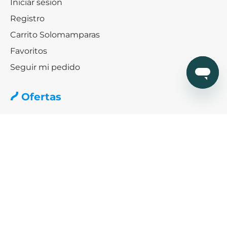
Iniciar sesión
Registro
Carrito Solomamparas
Favoritos
Seguir mi pedido
Ofertas
Ofertas especiales mamparas
Black friday & Cybermonday
Ofertas de platos de ducha
Ayuda
¿Cómo podemos ayudarte?
SERVICIO DE AYUDA