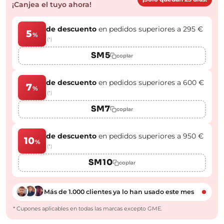
¡Canjea el tuyo ahora!
de descuento
en pedidos superiores a 295 €
5
%
(*)
SM5
copiar
de descuento
en pedidos superiores a 600 €
7
%
(*)
SM7
copiar
de descuento
en pedidos superiores a 950 €
10
%
(*)
SM10
copiar
Más de 1.000 clientes ya lo han usado este mes
* Cupones aplicables en todas las marcas excepto GME.