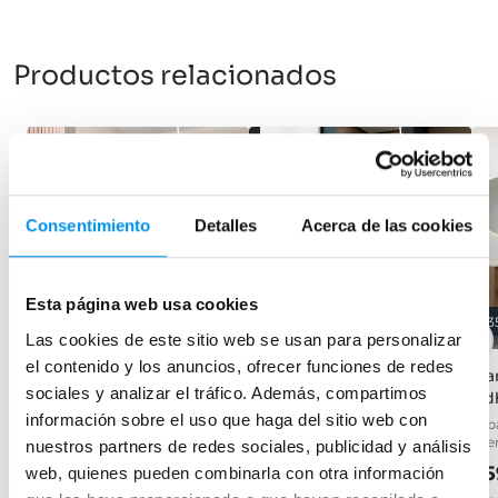
Productos relacionados
-31%
OFERTA
-28%
OFERTA
Consentimiento
Detalles
Acerca de las cookies
Esta página web usa cookies
31%
28%
3
Las cookies de este sitio web se usan para personalizar
el contenido y los anuncios, ofrecer funciones de redes
Mampara de ducha Vega
Mampara de ducha a
Mam
sociales y analizar el tráfico. Además, compartimos
(P00)
medida Roma
Ad
información sobre el uso que haga del sitio web con
frontal (1 hoja abatible), 6 mm
Frontal (1 hoja abatible) 6 mm
1 ab
acer
nuestros partners de redes sociales, publicidad y análisis
217,91€
252,65€
315,81€
350,90€
35
web, quienes pueden combinarla con otra información
desde 72,64€/mes
desde 84,22€/mes