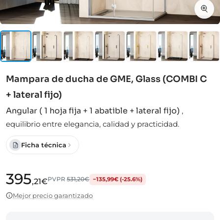
Mampara de ducha de GME, Glass (COMBI C
+ lateral fijo)
Angular ( 1 hoja fija + 1 abatible + lateral fijo)
,
equilibrio entre elegancia, calidad y practicidad.
Ficha técnica
395
PVPR
531,20€
−135,99€ (-25.6%)
,21€
Mejor precio garantizado