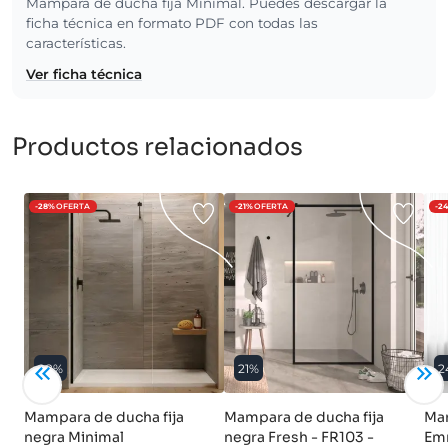
Mampara de ducha fija Minimal. Puedes descargar la
ficha técnica en formato PDF con todas las
características.
Ver ficha técnica
Productos relacionados
-28%
OFERTA
-21%
OFERTA
-2
28%
21%
2
Mampara de ducha fija
Mampara de ducha fija
Mam
negra Minimal
negra Fresh - FR103 -
Em