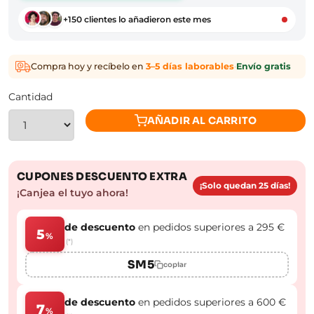
+150 clientes lo añadieron este mes
Compra hoy y recíbelo en
3–5 días laborables
·
Envío gratis
Cantidad
AÑADIR AL CARRITO
CUPONES DESCUENTO EXTRA
¡Solo quedan 25 días!
¡Canjea el tuyo ahora!
de descuento
en pedidos superiores a 295 €
5
%
(*)
SM5
copiar
de descuento
en pedidos superiores a 600 €
7
%