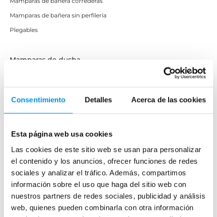
Mamparas de bañera correderas
Mamparas de bañera sin perfilería
Plegables
Mamparas de ducha
Frontales
Mamparas cuadradas
Consentimiento
Detalles
Acerca de las cookies
Mamparas rectangulares
Fijos y paneles de ducha
Semicirculares
Esta página web usa cookies
Correderas sin perfiles
Las cookies de este sitio web se usan para personalizar
el contenido y los anuncios, ofrecer funciones de redes
Apertura abatible
sociales y analizar el tráfico. Además, compartimos
Apertura plegable
información sobre el uso que haga del sitio web con
Cristal fijo para ducha
nuestros partners de redes sociales, publicidad y análisis
Correderas
web, quienes pueden combinarla con otra información