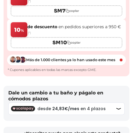
(*)
SM7
copiar
de descuento
en pedidos superiores a 950 €
10
%
(*)
SM10
copiar
Más de 1.000 clientes ya lo han usado este mes
* Cupones aplicables en todas las marcas excepto GME.
Dale un cambio a tu baño y págalo en
cómodos plazos