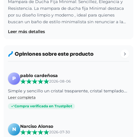
Mampara de Ducha Fija Minimal: Sencillez, Elegancia y
Resistencia. La mampara de ducha fija Minimal destaca
por su diseño limpio y moderno , ideal para quienes
buscan un baño de estilo minimalista sin renunciar a la…
Leer más detalles
Opiniones sobre este producto
pablo cardeñosa
P
2026-08-06
Simple y sencillo un cristal trasparente, cristal templado.Bien embalado. El tratamiento antical se vera con el uso, de momento ninguna indicacion en el cristal, segun atencion al cliente el tratamiento es en las dos caras. Veremos. En mi caso ayude al trasportista y la metimos en casa.
Leer completa
Compra verificada en Trustpilot
Narciso Alonso
N
2026-07-30