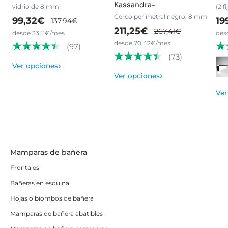
Kassandra-
vidrio de 8 mm
(2 f
Cerco perimetral negro, 8 mm
99,32€
19
137,94€
211,25€
267,41€
desde 33,11€/mes
des
desde 70,42€/mes
(97)
(73)
›
Ver opciones
›
Ver opciones
Ver
Mamparas de bañera
Frontales
Bañeras en esquina
Hojas o biombos de bañera
Mamparas de bañera abatibles