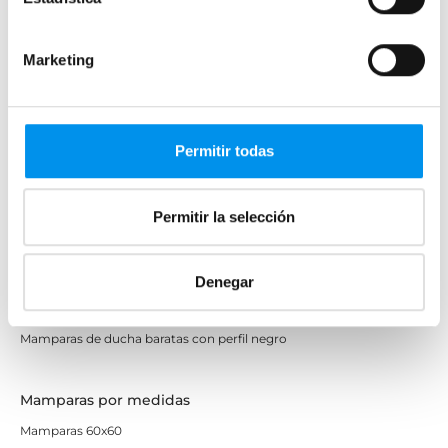
Mamparas a ras de suelo
Mamparas con armario
Marketing
Mamparas de colores
Mamparas de perfilería aluminio plata brillo
Permitir todas
Mamparas de ducha perfilería negra
Mamparas de bañera perfilería negra
Permitir la selección
Mamparas de perfilería blanca
Mamparas de perfilería oro rosa
Mamparas de perfilería dorada
Denegar
Mamparas de colores
Mamparas de ducha baratas con perfil negro
Mamparas por medidas
Mamparas 60x60