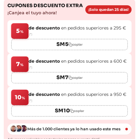
CUPONES DESCUENTO EXTRA
¡Solo quedan 25 días!
¡Canjea el tuyo ahora!
de descuento
en pedidos superiores a 295 €
5
%
(*)
SM5
copiar
de descuento
en pedidos superiores a 600 €
7
%
(*)
SM7
copiar
de descuento
en pedidos superiores a 950 €
10
%
(*)
SM10
copiar
Más de 1.000 clientes ya lo han usado este mes