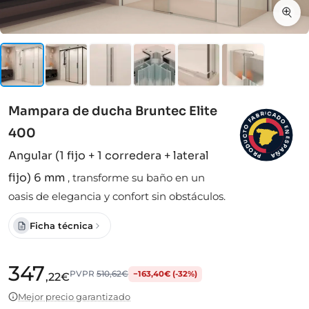
Mampara de ducha Bruntec Elite
I
C
R
A
B
D
A
F
O
O
E
400
N
T
C
E
S
U
D
P
A
O
Angular (1 fijo + 1 corredera + lateral
Ñ
R
A
P
fijo) 6 mm
,
transforme su baño en un
oasis de elegancia y confort sin obstáculos.
Ficha técnica
347
PVPR
510,62€
−163,40€ (-32%)
,22€
Mejor precio garantizado