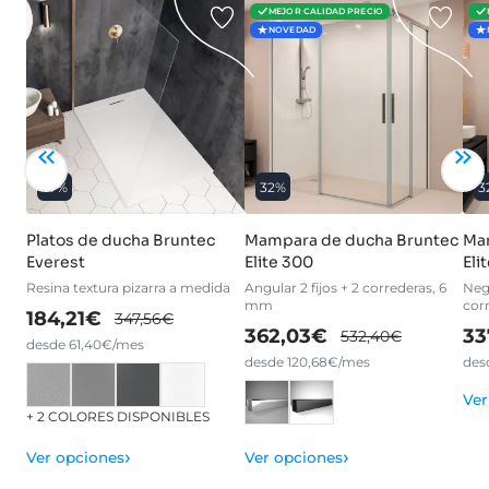
MEJOR CALIDAD PRECIO
NOVEDAD
47%
32%
3
Platos de ducha Bruntec
Mampara de ducha Bruntec
Ma
Everest
Elite 300
Eli
Resina textura pizarra a medida
Angular 2 fijos + 2 correderas, 6
Negr
mm
cor
184,21€
347,56€
362,03€
33
532,40€
desde 61,40€/mes
desde 120,68€/mes
des
Ver
+ 2 COLORES DISPONIBLES
›
›
Ver opciones
Ver opciones