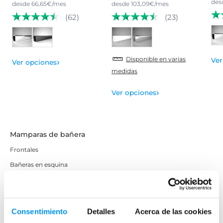
des
desde 66,65€/mes
desde 103,09€/mes
(62)
(23)
Disponible en varias
›
Ver
Ver opciones
medidas
›
Ver opciones
Mamparas de bañera
Frontales
Bañeras en esquina
Hojas o biombos de bañera
Mamparas de bañera abatibles
Mamparas de bañera correderas
Consentimiento
Detalles
Acerca de las cookies