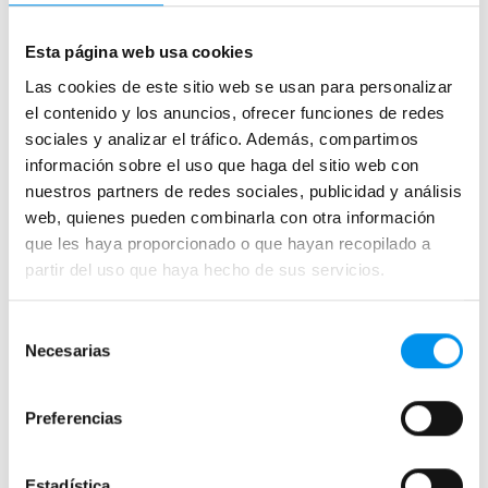
Mamparas de bañera sin perfilería
Plegables
Esta página web usa cookies
Las cookies de este sitio web se usan para personalizar
Mamparas de ducha
el contenido y los anuncios, ofrecer funciones de redes
Frontales
sociales y analizar el tráfico. Además, compartimos
información sobre el uso que haga del sitio web con
Mamparas cuadradas
nuestros partners de redes sociales, publicidad y análisis
Mamparas rectangulares
web, quienes pueden combinarla con otra información
Fijos y paneles de ducha
que les haya proporcionado o que hayan recopilado a
Semicirculares
partir del uso que haya hecho de sus servicios.
Correderas sin perfiles
Selección
Apertura abatible
Necesarias
de
Apertura plegable
consentimiento
Cristal fijo para ducha
Preferencias
Correderas
Mamparas doble hoja
Estadística