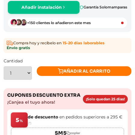
Añadir instalación
Garantía Solomamparas
+150 clientes lo añadieron este mes
Compra hoy y recíbelo en
15–20 días laborables
·
Envío gratis
Cantidad
AÑADIR AL CARRITO
CUPONES DESCUENTO EXTRA
¡Solo quedan 25 días!
¡Canjea el tuyo ahora!
de descuento
en pedidos superiores a 295 €
5
%
(*)
SM5
copiar