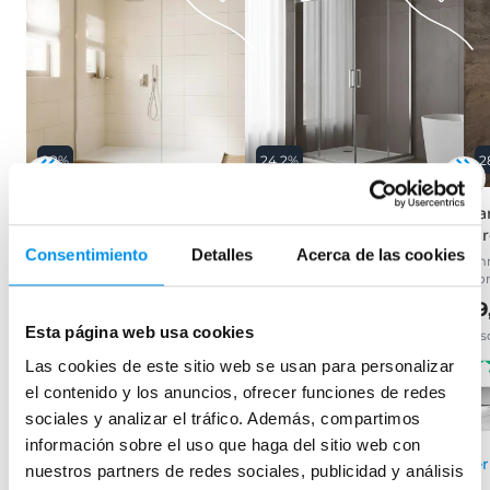
28%
24.2%
2
Mampara de ducha fija
Mampara de ducha angular
Mam
Minimal
Emma
Ler
Consentimiento
Detalles
Acerca de las cookies
Plata brillo, vidrio 8mm,
(2 fijos + 2 correderas), 6 mm
8mm
tratamiento antical incluido
cro
199,95€
263,78€
99,32€
99
137,94€
desde 66,65€/mes
Esta página web usa cookies
desde 33,11€/mes
des
(62)
(144)
Las cookies de este sitio web se usan para personalizar
el contenido y los anuncios, ofrecer funciones de redes
›
Ver opciones
sociales y analizar el tráfico. Además, compartimos
›
información sobre el uso que haga del sitio web con
Ver opciones
Ver
nuestros partners de redes sociales, publicidad y análisis