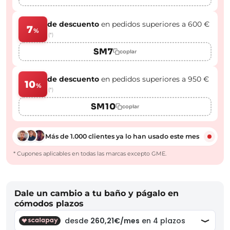
de descuento
en pedidos superiores a 600 €
7
%
(*)
SM7
copiar
de descuento
en pedidos superiores a 950 €
10
%
(*)
SM10
copiar
Más de 1.000 clientes ya lo han usado este mes
* Cupones aplicables en todas las marcas excepto GME.
Dale un cambio a tu baño y págalo en
cómodos plazos