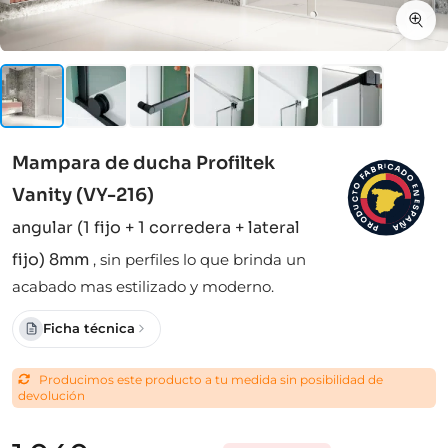
Mampara de ducha Profiltek
I
C
R
A
B
D
A
F
O
O
E
Vanity (VY-216)
N
T
C
E
S
U
D
P
A
O
angular (1 fijo + 1 corredera + lateral
Ñ
R
A
P
fijo) 8mm
,
sin perfiles lo que brinda un
acabado mas estilizado y moderno.
Ficha técnica
Producimos este producto a tu medida sin posibilidad de
devolución