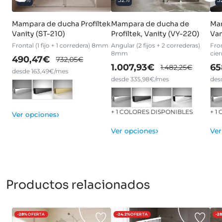
Mampara de ducha Profiltek
Mampara de ducha de
Mam
Vanity (ST-210)
Profiltek, Vanity (VY-220)
Van
Frontal (1 fijo + 1 corredera) 8mm
Angular (2 fijos + 2 correderas)
Fron
8mm
cie
490,47€
732,05€
1.007,93€
65
1.482,25€
desde 163,49€/mes
desde 335,98€/mes
des
+ 1 COLORES DISPONIBLES
+ 1
›
Ver opciones
›
Ver opciones
Ver
Productos relacionados
-28%
OFERTA
-24.2%
OFERTA
-2