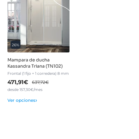
26%
Mampara de ducha
Kassandra Triana (TN102)
Frontal (1 fijo + 1 corredera) 8 mm
471,91€
637,72€
desde 157,30€/mes
›
Ver opciones