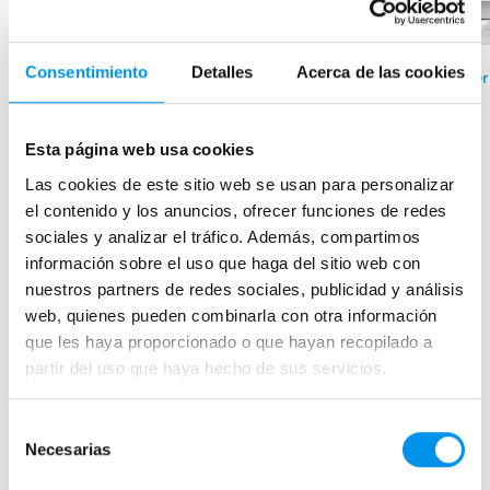
Consentimiento
Detalles
Acerca de las cookies
Disponible en varias
›
Ver
Ver opciones
medidas
›
Esta página web usa cookies
Ver opciones
Las cookies de este sitio web se usan para personalizar
el contenido y los anuncios, ofrecer funciones de redes
sociales y analizar el tráfico. Además, compartimos
Mamparas de bañera
información sobre el uso que haga del sitio web con
Frontales
nuestros partners de redes sociales, publicidad y análisis
Bañeras en esquina
web, quienes pueden combinarla con otra información
Hojas o biombos de bañera
que les haya proporcionado o que hayan recopilado a
partir del uso que haya hecho de sus servicios.
Mamparas de bañera abatibles
Mamparas de bañera correderas
Selección
Mamparas de bañera sin perfilería
Necesarias
de
Plegables
consentimiento