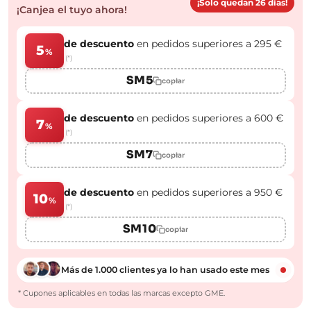
¡Solo quedan 26 días!
¡Canjea el tuyo ahora!
de descuento
en pedidos superiores a 295 €
5
%
(*)
SM5
copiar
de descuento
en pedidos superiores a 600 €
7
%
(*)
SM7
copiar
de descuento
en pedidos superiores a 950 €
10
%
(*)
SM10
copiar
Más de 1.000 clientes ya lo han usado este mes
* Cupones aplicables en todas las marcas excepto GME.