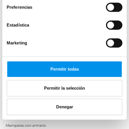
Preferencias
Mamparas de ducha
Frontales
Estadística
Mamparas cuadradas
Mamparas rectangulares
Marketing
Fijos y paneles de ducha
Semicirculares
Correderas sin perfiles
Permitir todas
Apertura abatible
Apertura plegable
Permitir la selección
Cristal fijo para ducha
Correderas
Denegar
Mamparas doble hoja
Mamparas a ras de suelo
Mamparas con armario