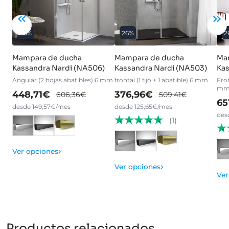
26%
26%
2
Mampara de ducha
Mampara de ducha
Ma
Kassandra Nardi (NA506)
Kassandra Nardi (NA503)
Kas
Angular (2 hojas abatibles) 6 mm
frontal (1 fijo + 1 abatible) 6 mm
Fron
m
448,71€
376,96€
606,36€
509,41€
65
desde 149,57€/mes
desde 125,65€/mes
des
(1)
›
Ver opciones
›
Ver opciones
Ver
Productos relacionados