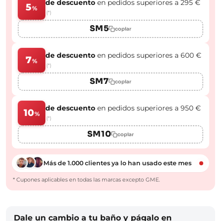
de descuento
en pedidos superiores a 295 €
5
%
(*)
SM5
copiar
de descuento
en pedidos superiores a 600 €
7
%
(*)
SM7
copiar
de descuento
en pedidos superiores a 950 €
10
%
(*)
SM10
copiar
Más de 1.000 clientes ya lo han usado este mes
* Cupones aplicables en todas las marcas excepto GME.
Dale un cambio a tu baño y págalo en