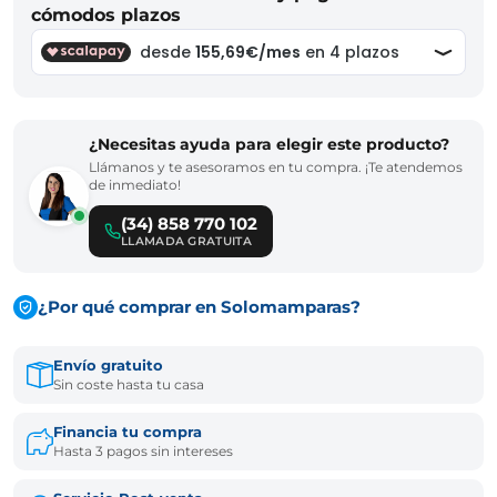
cómodos plazos
¿Necesitas ayuda para elegir este producto?
Llámanos y te asesoramos en tu compra. ¡Te atendemos
de inmediato!
(34) 858 770 102
LLAMADA GRATUITA
¿Por qué comprar en Solomamparas?
Envío gratuito
Sin coste hasta tu casa
Financia tu compra
Hasta 3 pagos sin intereses