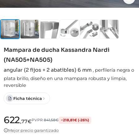
Mampara de ducha Kassandra Nardi
(NA505+NA505)
angular (2 fijos + 2 abatibles) 6 mm
,
perfilería negra o
plata brillo, diseño en una mampara robusta y limpia,
reversible
Ficha técnica
622
PVPR
841,58€
−218,81€ (-26%)
,77€
Mejor precio garantizado