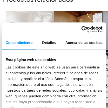
Consentimiento
Detalles
Acerca de las cookies
35%
31%
3
Esta página web usa cookies
Mampara de ducha angular
Mampara de ducha angular
Ma
Las cookies de este sitio web se usan para personalizar
Adhara (400A)
Adhara (400B)
(40
el contenido y los anuncios, ofrecer funciones de redes
1 abatible + lateral fijo, 8mm en
fijo con abatible y lateral fijo,
angu
sociales y analizar el tráfico. Además, compartimos
acero inox.
8mm en acero inox.
mm,
información sobre el uso que haga del sitio web con
359,43€
449,18€
43
552,97€
650,98€
nuestros partners de redes sociales, publicidad y análisis
desde 119,81€/mes
desde 149,73€/mes
des
web, quienes pueden combinarla con otra información
(17)
(11)
que les haya proporcionado o que hayan recopilado a
partir del uso que haya hecho de sus servicios.