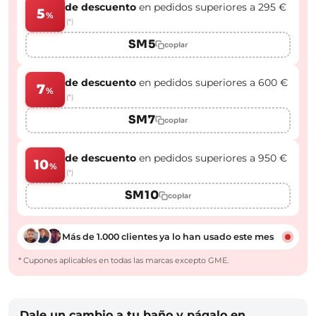
de descuento
en pedidos superiores a 295 €
5
%
(*)
SM5
copiar
de descuento
en pedidos superiores a 600 €
7
%
(*)
SM7
copiar
de descuento
en pedidos superiores a 950 €
10
%
(*)
SM10
copiar
Más de 1.000 clientes ya lo han usado este mes
* Cupones aplicables en todas las marcas excepto GME.
Dale un cambio a tu baño y págalo en