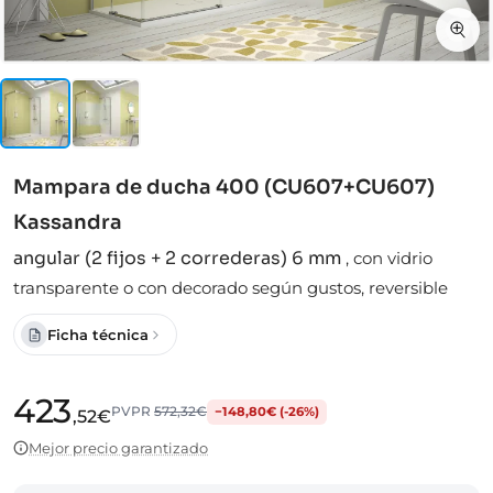
Mampara de ducha 400 (CU607+CU607)
Kassandra
angular (2 fijos + 2 correderas) 6 mm
,
con vidrio
transparente o con decorado según gustos, reversible
Ficha técnica
423
PVPR
572,32€
−148,80€ (-26%)
,52€
Mejor precio garantizado