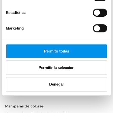
Mamparas cuadradas
Estadística
Mamparas rectangulares
Fijos y paneles de ducha
Marketing
Semicirculares
Correderas sin perfiles
Apertura abatible
Permitir todas
Apertura plegable
Cristal fijo para ducha
Permitir la selección
Correderas
Mamparas doble hoja
Mamparas a ras de suelo
Denegar
Mamparas con armario
Mamparas de colores