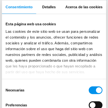
medidas
Consentimiento
Detalles
Acerca de las cookies
›
Ver opciones
Esta página web usa cookies
Las cookies de este sitio web se usan para personalizar
Mamparas de bañera
el contenido y los anuncios, ofrecer funciones de redes
Frontales
sociales y analizar el tráfico. Además, compartimos
información sobre el uso que haga del sitio web con
Bañeras en esquina
nuestros partners de redes sociales, publicidad y análisis
Hojas o biombos de bañera
web, quienes pueden combinarla con otra información
Mamparas de bañera abatibles
que les haya proporcionado o que hayan recopilado a
Mamparas de bañera correderas
partir del uso que haya hecho de sus servicios.
Mamparas de bañera sin perfilería
Selección
Plegables
Necesarias
de
consentimiento
Mamparas de ducha
Preferencias
Frontales