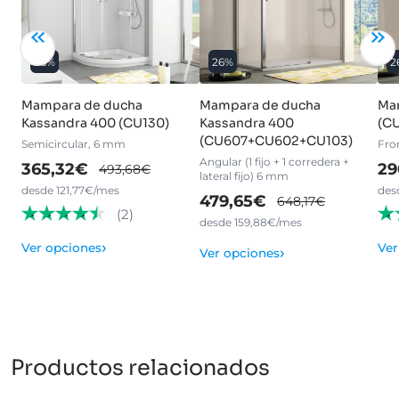
26%
26%
2
Mampara de ducha
Mampara de ducha
Ma
Kassandra 400 (CU130)
Kassandra 400
(C
(CU607+CU602+CU103)
Semicircular, 6 mm
Fron
Angular (1 fijo + 1 corredera +
365,32€
29
493,68€
lateral fijo) 6 mm
desde 121,77€/mes
des
479,65€
648,17€
(2)
desde 159,88€/mes
›
Ver opciones
Ver
›
Ver opciones
Productos relacionados