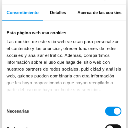
›
Ver opciones
Consentimiento
Detalles
Acerca de las cookies
Esta página web usa cookies
Las cookies de este sitio web se usan para personalizar
el contenido y los anuncios, ofrecer funciones de redes
sociales y analizar el tráfico. Además, compartimos
información sobre el uso que haga del sitio web con
26%
21%
Vista rápida
Vista rápida
nuestros partners de redes sociales, publicidad y análisis
web, quienes pueden combinarla con otra información
Mampara Kassandra Serie
Mampara de ducha
que les haya proporcionado o que hayan recopilado a
300, TR105
Kassandra Luna
partir del uso que haya hecho de sus servicios.
(LU102+LU103)
angular 2 fijas + 2 correderas ( con
Antical Easy Clean)
angular (1 fijo + 1 corredera + lateral
fijo) 8 mm
386,81€
Selección
522,72€
444,49€
Necesarias
562,65€
de
desde 128,94€/mes
desde 148,16€/mes
consentimiento
(10)
(5)