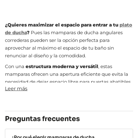
¿Quieres maximizar el espacio para entrar a tu
plato
de ducha
?
Pues las mamparas de ducha angulares
correderas pueden ser la opción perfecta para
aprovechar al máximo el espacio de tu baño sin
renunciar al diseño y la comodidad.
Con una
estructura moderna y versátil
, estas
mamparas ofrecen una apertura eficiente que evita la
necesidad de dejar espacio libre para puertas abatibles,
Leer más
lo que las hace perfectas para baños de cualquier
tamaño, ¡pero especialmente para baños mini!
Ventajas de elegir una mampara
Preguntas frecuentes
angular corredera
Optar por una mampara angular corredera te garantiza
¿Por qué elegir mamparas de ducha