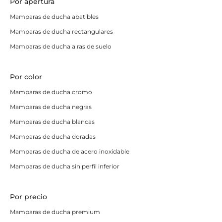
1 fijo + 3 correderas
: Una opción práctica para
Por apertura
quienes buscan optimizar el espacio de entrada
Mamparas de ducha abatibles
con una apertura muy cómoda, perfecta para
Mamparas de ducha rectangulares
platos de grandes dimensiones.
Mamparas de ducha a ras de suelo
Mamparas de ducha angulares y
Por color
correderas de calidad
Mamparas de ducha cromo
En nuestra tienda online trabajamos con
los fabricantes
Mamparas de ducha negras
más prestigiosos
del mercado, asegurando que
Mamparas de ducha blancas
nuestras mamparas de ducha angulares y correderas
Mamparas de ducha doradas
cumplan con
los más altos estándares de calidad
.
Mamparas de ducha de acero inoxidable
Cada modelo está fabricado con materiales resistentes
como el vidrio templado de seguridad y perfilería de
Mamparas de ducha sin perfil inferior
aluminio de primera calidad, garantizando una
estructura sólida y de larga duración.
Por precio
Además, contamos con una
amplia variedad de
Mamparas de ducha premium
diseños
para que puedas elegir el que mejor se adapte