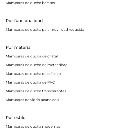
Mamparas de ducha baratas
a la estética de tu baño. Desde acabados en vidrio
transparente para aportar mayor sensación de
Por funcionalidad
amplitud, hasta opciones serigrafiadas o con
tratamientos antical para un mantenimiento más
Mamparas de ducha para movilidad reducida
sencillo y prolongado.
Por material
Mamparas de ducha frontales
Mamparas de ducha de cristal
correderas a medida
Mamparas de ducha de metacrilato
A veces los baños nos exigen sacar lo mejor de nuestras
Mamparas de ducha de plástico
cabezas para diseñarlos con éxito, si es tu caso, puedes
Mamparas de ducha de PVC
ponerte imaginativo, pues ofrecemos la posibilidad de
Mamparas de ducha transparentes
encargar mamparas de ducha angulares y
Mamparas de vidrio acanalado
correderas
totalmente a medida
. Así, te aseguramos
un ajuste perfecto a las dimensiones de tu espacio, sin
importar si necesitas una solución para un plato de
Por estilo
ducha grande o para un baño más compacto.
Nuestro
Mamparas de ducha modernas