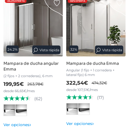
-24.2%
OFERTA
-32%
OFERTA
24.2%
32%
Vista rápida
Vista rápida
Mampara de ducha angular
Mampara de ducha Emma
Emma
Angular (1 fijo + 1 corredera +
lateral fijo) 6 mm
(2 fijos + 2 correderas), 6 mm
322,54€
474,32€
199,95€
263,78€
desde 107,51€/mes
desde 66,65€/mes
(17)
(62)
›
›
Ver opciones
Ver opciones