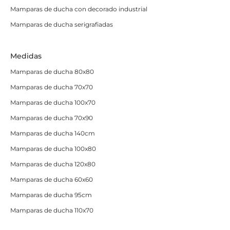
equipo de expertos
está disponible
para asesorarte y
Mamparas de ducha con decorado industrial
ayudarte a encontrar la opción ideal para ti.
Mamparas de ducha serigrafiadas
Si buscas una mampara que combine funcionalidad,
estética y calidad, las mamparas de ducha angulares
Medidas
correderas son la solución ideal. Encuentra la tuya en
nuestra tienda online y haz tu pedido hoy mismo,
¡te
Mamparas de ducha 80x80
esperamos!
Mamparas de ducha 70x70
Mamparas de ducha 100x70
Mamparas de ducha 70x90
Mamparas de ducha 140cm
Mamparas de ducha 100x80
Mamparas de ducha 120x80
Mamparas de ducha 60x60
Mamparas de ducha 95cm
Mamparas de ducha 110x70