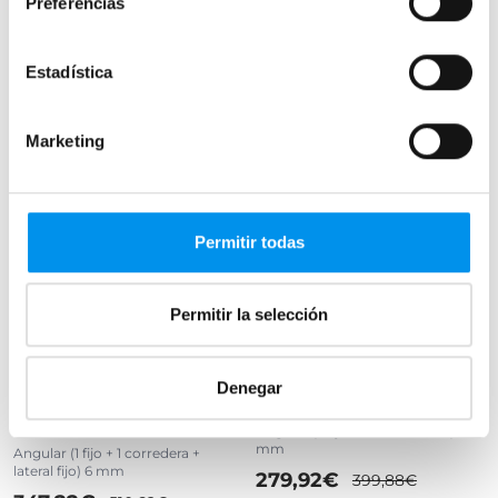
Preferencias
›
Ver opciones
Estadística
›
Ver opciones
Marketing
NOVEDAD
MEJOR CALIDAD PRECIO
Permitir todas
Permitir la selección
32%
30%
Vista rápida
Vista rápida
Denegar
Mampara de ducha Bruntec
Mampara de ducha Eirene
Elite 400
Angular (2 fijas + 2 correderas) 6
mm
Angular (1 fijo + 1 corredera +
lateral fijo) 6 mm
279,92€
399,88€