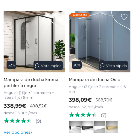
REBAJAS
32%
30%
Vista rápida
Vista rápida
Mampara de ducha Emma
Mampara de ducha Oslo
perfilería negra
Angular (2 fijos + 2 correderas) 6
mm
Angular (1 fijo + 1 corredera +
lateral fijo) 6 mm
398,09€
568,70€
338,99€
498,52€
desde 132,70€/mes
desde 113,00€/mes
(7)
(9)
›
Ver opciones