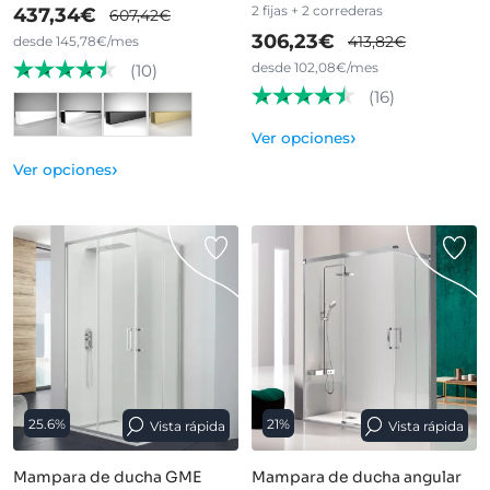
2 fijas + 2 correderas
437,34€
607,42€
306,23€
413,82€
desde 145,78€/mes
desde 102,08€/mes
(10)
(16)
›
Ver opciones
›
Ver opciones
25.6%
21%
Vista rápida
Vista rápida
Mampara de ducha GME
Mampara de ducha angular