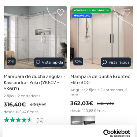
MEJOR CALIDAD PRECIO
NOVEDAD
21%
32%
Vista rápida
Vista rápida
Mampara de ducha angular -
Mampara de ducha Bruntec
Kassandra- Yoko (YK607 +
Elite 300
YK607)
Angular 2 fijos + 2 correderas, 6
mm
2 fijas + 2 correderas
362,03€
532,40€
316,40€
400,51€
desde 120,68€/mes
desde 105,47€/mes
(16)
›
Ver opciones