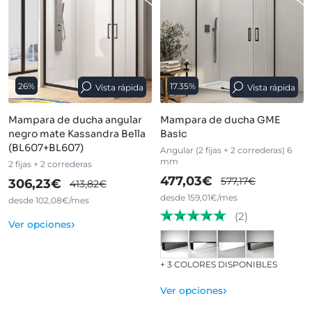
26%
17.35%
Vista rápida
Vista rápida
Mampara de ducha angular
Mampara de ducha GME
negro mate Kassandra Bella
Basic
(BL607+BL607)
Angular (2 fijas + 2 correderas) 6
mm
2 fijas + 2 correderas
477,03€
577,17€
306,23€
413,82€
desde 159,01€/mes
desde 102,08€/mes
(2)
›
Ver opciones
+ 3 COLORES DISPONIBLES
›
Ver opciones