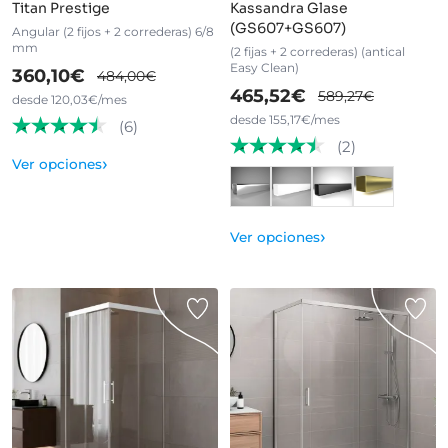
Titan Prestige
Kassandra Glase
(GS607+GS607)
Angular (2 fijos + 2 correderas) 6/8
mm
(2 fijas + 2 correderas) (antical
Easy Clean)
360,10€
484,00€
465,52€
589,27€
desde 120,03€/mes
desde 155,17€/mes
(6)
(2)
›
Ver opciones
›
Ver opciones