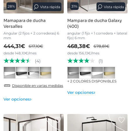
28%
31%
Vista rápida
Vista rápida
Mamapara de ducha
Mampara de ducha Galaxy
Versalles
(400)
Angular (2 fijos + 2 correderas) 6
angular (1 fijo + 1 corredera + lateral
mm
fijo) 6 mm
444,31€
468,38€
617,10€
678,81€
desde 148,10€/mes
desde 156,13€/mes
(4)
(1)
+ 2 COLORES DISPONIBLES
Disponible en varias medidas
›
Ver opciones
›
Ver opciones