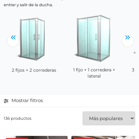
entrar y salir de la ducha.
1 fijo + 1 corredera +
3 c
2 fijos + 2 correderas
lateral
Mostrar filtros
136 productos