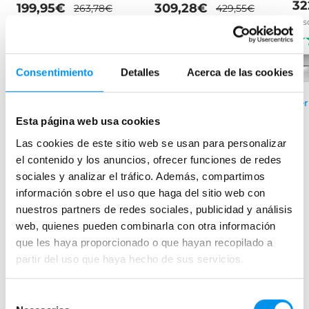
32
199,95€
309,28€
263,78€
429,55€
des
desde 66,65€/mes
desde 103,09€/mes
(62)
(23)
Consentimiento
Detalles
Acerca de las cookies
Disponible en varias
›
Ver
Ver opciones
medidas
Esta página web usa cookies
Las cookies de este sitio web se usan para personalizar
›
Ver opciones
el contenido y los anuncios, ofrecer funciones de redes
sociales y analizar el tráfico. Además, compartimos
información sobre el uso que haga del sitio web con
Mamparas de bañera
nuestros partners de redes sociales, publicidad y análisis
web, quienes pueden combinarla con otra información
Frontales
que les haya proporcionado o que hayan recopilado a
Bañeras en esquina
partir del uso que haya hecho de sus servicios.
Hojas o biombos de bañera
Mamparas de bañera abatibles
Selección