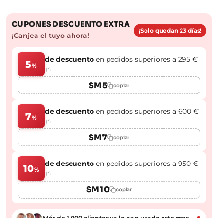
CUPONES DESCUENTO EXTRA
¡Solo quedan 23 días!
¡Canjea el tuyo ahora!
de descuento
en pedidos superiores a 295 €
5
%
(*)
SM5
copiar
de descuento
en pedidos superiores a 600 €
7
%
(*)
SM7
copiar
de descuento
en pedidos superiores a 950 €
10
%
(*)
SM10
copiar
Más de 1.000 clientes ya lo han usado este mes