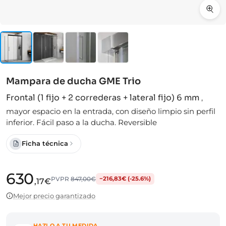
Mampara de ducha GME Trio
Frontal (1 fijo + 2 correderas + lateral fijo) 6 mm
,
mayor espacio en la entrada, con diseño limpio sin perfil
inferior. Fácil paso a la ducha. Reversible
Ficha técnica
630
PVPR
847,00€
−216,83€ (-25.6%)
,17€
Mejor precio garantizado
HAZLO A TU MEDIDA