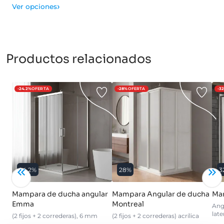
›
Ver opciones
Productos relacionados
-24.2%
OFERTA
-28%
OFERTA
-3
24.2%
28%
3
Mampara de ducha angular
Mampara Angular de ducha
Ma
Emma
Montreal
Angu
late
(2 fijos + 2 correderas), 6 mm
(2 fijos + 2 correderas) acrílica