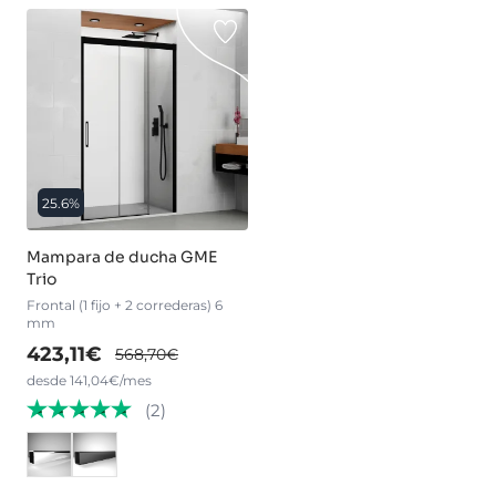
25.6%
Mampara de ducha GME
Trio
Frontal (1 fijo + 2 correderas) 6
mm
423,11€
568,70€
desde 141,04€/mes
(2)