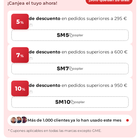
¡Canjea el tuyo ahora!
de descuento
en pedidos superiores a 295 €
5
%
(*)
SM5
copiar
de descuento
en pedidos superiores a 600 €
7
%
(*)
SM7
copiar
de descuento
en pedidos superiores a 950 €
10
%
(*)
SM10
copiar
Más de 1.000 clientes ya lo han usado este mes
* Cupones aplicables en todas las marcas excepto GME.