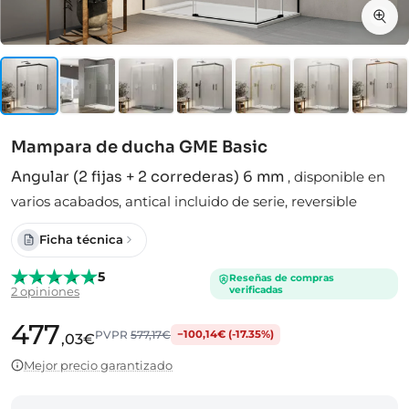
Mampara de ducha GME Basic
Angular (2 fijas + 2 correderas) 6 mm
,
disponible en
varios acabados, antical incluido de serie, reversible
Ficha técnica
5
Reseñas de compras
verificadas
2 opiniones
477
PVPR
577,17€
−100,14€ (-17.35%)
,03€
Mejor precio garantizado