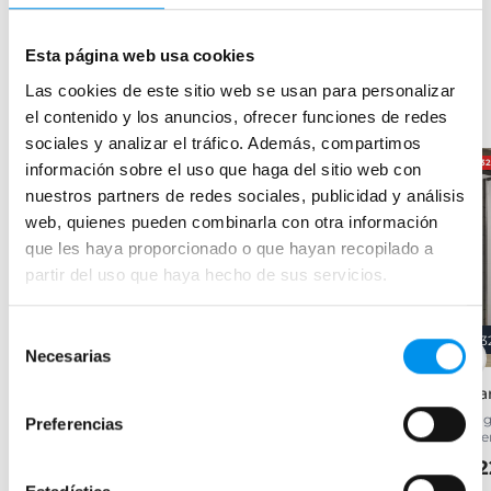
Esta página web usa cookies
Las cookies de este sitio web se usan para personalizar
Productos relacionados
el contenido y los anuncios, ofrecer funciones de redes
sociales y analizar el tráfico. Además, compartimos
-24.2%
OFERTA
-28%
OFERTA
-3
información sobre el uso que haga del sitio web con
nuestros partners de redes sociales, publicidad y análisis
web, quienes pueden combinarla con otra información
que les haya proporcionado o que hayan recopilado a
partir del uso que haya hecho de sus servicios.
Selección
24.2%
28%
3
Necesarias
de
consentimiento
Mampara de ducha angular
Mampara Angular de ducha
Ma
Emma
Montreal
Angu
Preferencias
late
(2 fijos + 2 correderas), 6 mm
(2 fijos + 2 correderas) acrílica
32
199,95€
309,28€
263,78€
429,55€