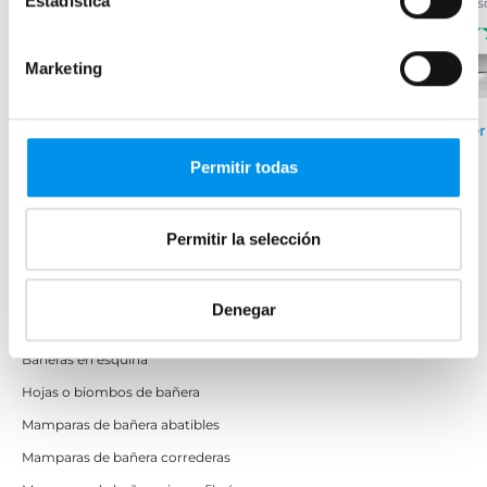
Estadística
des
desde 66,65€/mes
desde 103,09€/mes
(62)
(23)
Marketing
Disponible en varias
›
Ver
Ver opciones
medidas
Permitir todas
›
Ver opciones
Permitir la selección
Mamparas de bañera
Denegar
Frontales
Bañeras en esquina
Hojas o biombos de bañera
Mamparas de bañera abatibles
Mamparas de bañera correderas