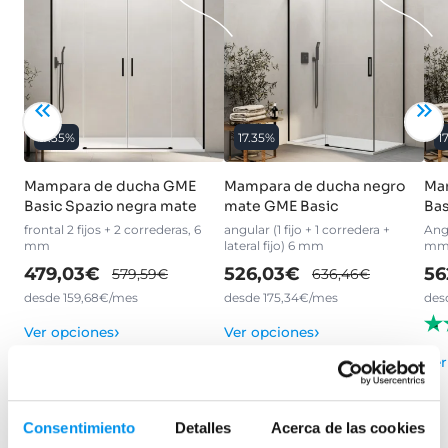
17.35%
17.35%
1
Mampara de ducha GME
Mampara de ducha negro
Ma
Basic Spazio negra mate
mate GME Basic
Bas
frontal 2 fijos + 2 correderas, 6
angular (1 fijo + 1 corredera +
Angu
mm
lateral fijo) 6 mm
m
479,03€
526,03€
56
579,59€
636,46€
desde 159,68€/mes
desde 175,34€/mes
des
›
›
Ver opciones
Ver opciones
Ver
Consentimiento
Detalles
Acerca de las cookies