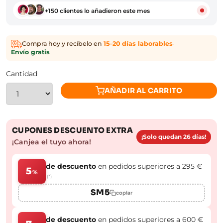
+150 clientes lo añadieron este mes
Compra hoy y recíbelo en
15–20 días laborables
·
Envío gratis
Cantidad
AÑADIR AL CARRITO
CUPONES DESCUENTO EXTRA
¡Solo quedan 26 días!
¡Canjea el tuyo ahora!
de descuento
en pedidos superiores a 295 €
5
%
(*)
SM5
copiar
de descuento
en pedidos superiores a 600 €