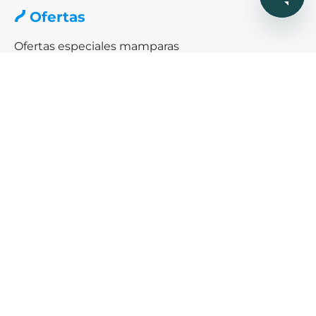
Ofertas
Ofertas especiales mamparas
Black friday & Cybermonday
Ofertas de platos de ducha
Ayuda
¿Cómo podemos ayudarte?
SERVICIO DE AYUDA
Consigue descuento exclusivos
Recibe un cupón descuento de 5€