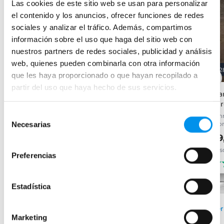
Las cookies de este sitio web se usan para personalizar
el contenido y los anuncios, ofrecer funciones de redes
sociales y analizar el tráfico. Además, compartimos
información sobre el uso que haga del sitio web con
nuestros partners de redes sociales, publicidad y análisis
web, quienes pueden combinarla con otra información
28%
24.2%
2
que les haya proporcionado o que hayan recopilado a
partir del uso que haya hecho de sus servicios.
Mampara de ducha fija
Mampara de ducha angular
Mam
Minimal
Emma
Ler
Selección
Plata brillo, vidrio 8mm,
(2 fijos + 2 correderas), 6 mm
8mm
Necesarias
tratamiento antical incluido
cro
de
199,95€
263,78€
99,32€
99
137,94€
consentimiento
desde 66,65€/mes
desde 33,11€/mes
des
(62)
Preferencias
(144)
›
Ver opciones
Estadística
›
Ver opciones
Ver
Marketing