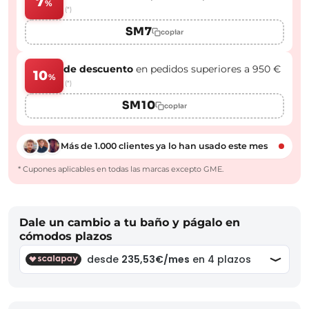
7
%
(*)
SM7
copiar
de descuento
en pedidos superiores a 950 €
10
%
(*)
SM10
copiar
Más de 1.000 clientes ya lo han usado este mes
* Cupones aplicables en todas las marcas excepto GME.
Dale un cambio a tu baño y págalo en
cómodos plazos