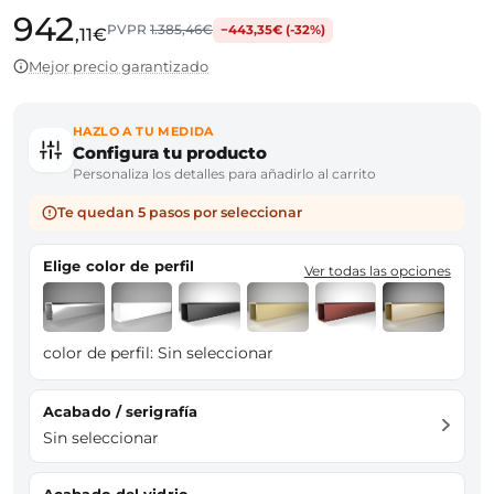
942
PVPR
1.385,46€
−443,35€ (-32%)
,11€
Mejor precio garantizado
HAZLO A TU MEDIDA
Configura tu producto
Personaliza los detalles para añadirlo al carrito
Te quedan 5 pasos por seleccionar
Elige color de perfil
Ver todas las opciones
color de perfil:
Sin seleccionar
Acabado / serigrafía
Sin seleccionar