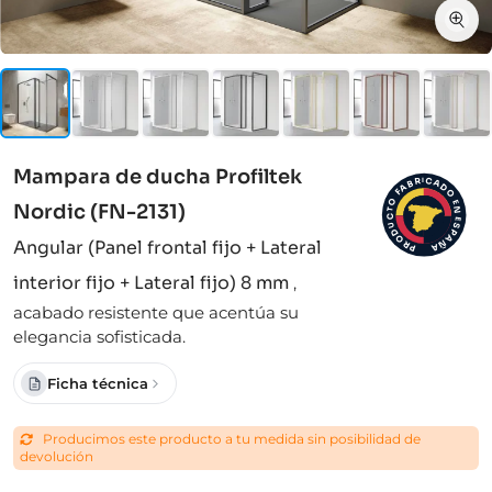
Mampara de ducha Profiltek
I
C
R
A
B
D
A
F
O
O
E
Nordic (FN-2131)
N
T
C
E
S
U
D
P
A
O
Angular (Panel frontal fijo + Lateral
Ñ
R
A
P
interior fijo + Lateral fijo) 8 mm
,
acabado resistente que acentúa su
elegancia sofisticada.
Ficha técnica
Producimos este producto a tu medida sin posibilidad de
devolución