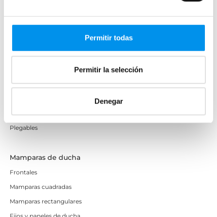
Mamparas de bañera
Permitir todas
Frontales
Bañeras en esquina
Permitir la selección
Hojas o biombos de bañera
Mamparas de bañera abatibles
Mamparas de bañera correderas
Denegar
Mamparas de bañera sin perfilería
Plegables
Mamparas de ducha
Frontales
Mamparas cuadradas
Mamparas rectangulares
Fijos y paneles de ducha