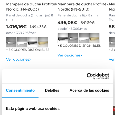
Mampara de ducha Profiltek
Mampara de ducha Profiltek
Mam
Nordic (FN-2003)
Nordic (FN-2010)
Nor
Panel de ducha (3 hojas fijas) 8
Panel de ducha fijo, 8 mm
Pane
mm
fij
436,08€
641,30€
1.016,16€
58
1.494,35€
desde 145,36€/mes
desde 338,72€/mes
des
+ 5 COLORES DISPONIBLES
+ 5 COLORES DISPONIBLES
+ 5
›
Ver opciones
›
Ver opciones
Ver
Consentimiento
Detalles
Acerca de las cookies
Productos relacionados
Esta página web usa cookies
-28%
OFERTA
-24.2%
OFERTA
-2