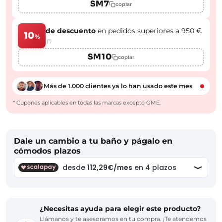
SM7
copiar
de descuento
en pedidos superiores a 950 €
10
%
(*)
SM10
copiar
Más de 1.000 clientes ya lo han usado este mes
* Cupones aplicables en todas las marcas excepto GME.
Dale un cambio a tu baño y págalo en
cómodos plazos
¿Necesitas ayuda para elegir este producto?
Llámanos y te asesoramos en tu compra. ¡Te atendemos