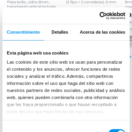
Plata brillo, vidrio 8mm,
(2 fijos + 2 correderas), 6 mm
8mm
tratamiento antical incluido
cro
199,95€
263,78€
99,32€
99
137,94€
desde 66,65€/mes
desde 33,11€/mes
des
(62)
(144)
Consentimiento
Detalles
Acerca de las cookies
›
Ver opciones
›
Ver opciones
Esta página web usa cookies
Ver
Las cookies de este sitio web se usan para personalizar
el contenido y los anuncios, ofrecer funciones de redes
sociales y analizar el tráfico. Además, compartimos
Mamparas de bañera
información sobre el uso que haga del sitio web con
nuestros partners de redes sociales, publicidad y análisis
Frontales
web, quienes pueden combinarla con otra información
Bañeras en esquina
que les haya proporcionado o que hayan recopilado a
Hojas o biombos de bañera
partir del uso que haya hecho de sus servicios.
Mamparas de bañera abatibles
Mamparas de bañera correderas
Selección