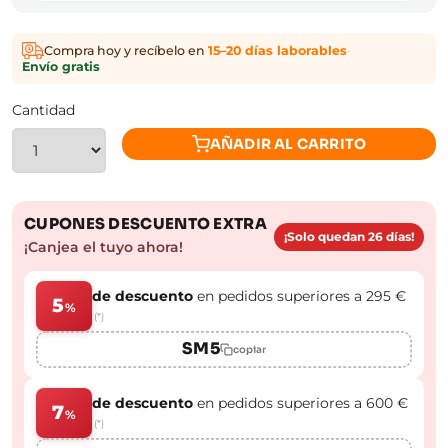
Compra hoy y recíbelo en
15–20 días laborables
·
Envío gratis
Cantidad
AÑADIR AL CARRITO
CUPONES DESCUENTO EXTRA
¡Solo quedan 26 días!
¡Canjea el tuyo ahora!
de descuento
en pedidos superiores a 295 €
5
%
(*)
SM5
copiar
de descuento
en pedidos superiores a 600 €
7
%
(*)