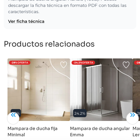
descargar la ficha técnica en formato PDF con todas las
características.
Ver ficha técnica
Productos relacionados
-28%
OFERTA
-24.2%
OFERTA
-2
28%
24.2%
2
Mampara de ducha fija
Mampara de ducha angular
Mam
Minimal
Emma
Ler