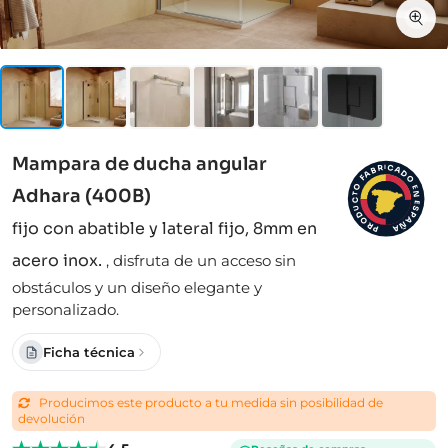
Mampara de ducha angular
I
C
R
A
B
D
A
F
O
O
E
Adhara (400B)
N
T
C
E
S
U
D
P
A
O
fijo con abatible y lateral fijo, 8mm en
Ñ
R
A
P
acero inox.
,
disfruta de un acceso sin
obstáculos y un diseño elegante y
personalizado.
Ficha técnica
Producimos este producto a tu medida sin posibilidad de
devolución