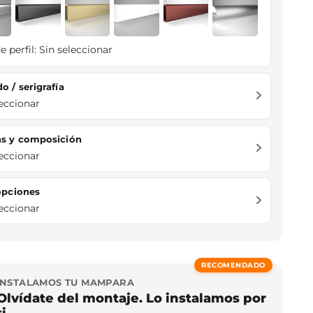
e perfil:
Sin seleccionar
do / serigrafía
leccionar
das y composición
leccionar
 opciones
leccionar
RECOMENDADO
INSTALAMOS TU MAMPARA
Olvídate del montaje. Lo instalamos por
ti