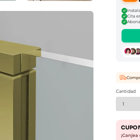
Instal
Cita e
Abona 
Compra
Cantidad
CUPON
¡Canjea 