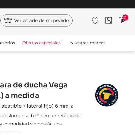
0
Ver estado de mi pedido
esorios
Ofertas especiales
Nuestras marcas
ra de ducha Vega
I
C
R
A
B
D
A
F
O
O
E
) a medida
N
T
C
E
S
U
D
P
A
O
Ñ
R
A
P
 abatible + lateral fijo) 6 mm, a
transforme su baño en un refugio de
y comodidad sin obstáculos.