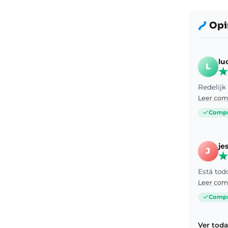
Opi
lu
L
Redelijk 
Leer com
Compra
je
J
Está tod
Leer com
Compra
Ver toda