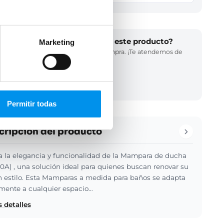
¿Necesitas ayuda para elegir este producto?
Marketing
Llámanos y te asesoramos en tu compra. ¡Te atendemos de
inmediato!
(34) 858 770 102
LLAMADA GRATUITA
Permitir todas
cripción del producto
 la elegancia y funcionalidad de la Mampara de ducha
0A) , una solución ideal para quienes buscan renovar su
 estilo. Esta Mamparas a medida para baños se adapta
mente a cualquier espacio…
 detalles