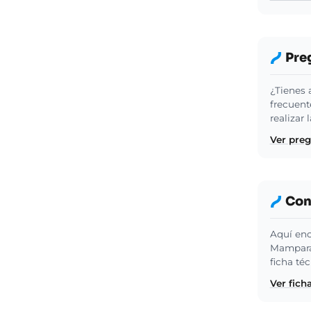
Pre
¿Tienes 
frecuent
realizar
Ver pre
Cons
Aquí enc
Mampara
ficha té
Ver fich