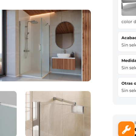
color d
Acaba
Sin se
Medi
Sin se
Otras
Sin se