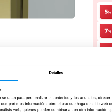
5
%
7
%
10
Detalles
* Cupones 
ra
Servicio Post-venta
tereses
Devolución hasta 30 días
s
Dale u
b se usan para personalizar el contenido y los anuncios, ofrecer
plazos
s, compartimos información sobre el uso que haga del sitio web 
 análisis web, quienes pueden combinarla con otra información q