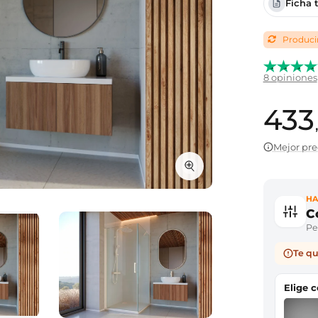
Ficha 
Producim
8 opiniones
433
Mejor pre
HA
C
Per
Te qu
Elige 