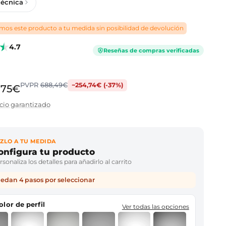
técnica
os este producto a tu medida sin posibilidad de devolución
4.7
Reseñas de compras verificadas
PVPR
688,49€
−254,74€ (-37%)
,75€
cio garantizado
ZLO A TU MEDIDA
onfigura tu producto
sonaliza los detalles para añadirlo al carrito
edan 4 pasos por seleccionar
color de perfil
Ver todas las opciones