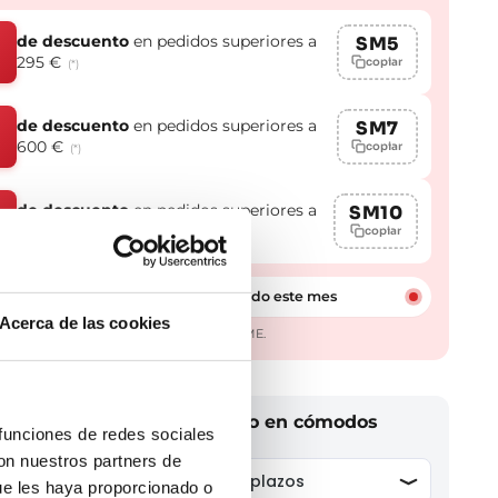
de descuento
en pedidos superiores a
SM5
295 €
copiar
(*)
de descuento
en pedidos superiores a
SM7
600 €
copiar
(*)
de descuento
en pedidos superiores a
SM10
%
950 €
copiar
(*)
Más de 1.000 clientes ya lo han usado este mes
Acerca de las cookies
aplicables en todas las marcas excepto GME.
n cambio a tu baño y págalo en cómodos
 funciones de redes sociales
con nuestros partners de
ue les haya proporcionado o