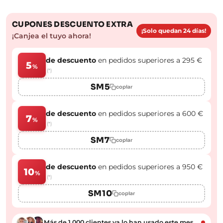
CUPONES DESCUENTO EXTRA
¡Solo quedan 24 días!
¡Canjea el tuyo ahora!
de descuento
en pedidos superiores a 295 €
5
%
(*)
SM5
copiar
de descuento
en pedidos superiores a 600 €
7
%
(*)
SM7
copiar
de descuento
en pedidos superiores a 950 €
10
%
(*)
SM10
copiar
Más de 1.000 clientes ya lo han usado este mes