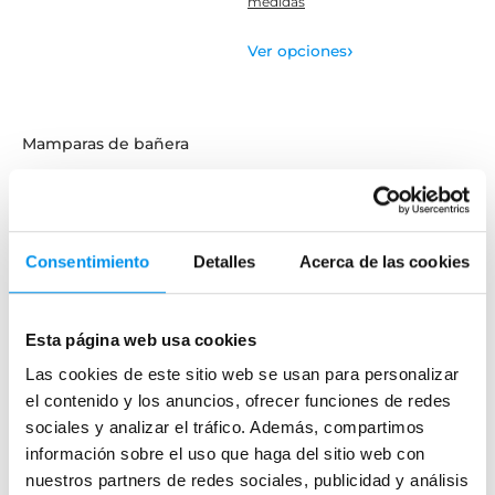
medidas
›
Ver opciones
Mamparas de bañera
Frontales
Bañeras en esquina
Hojas o biombos de bañera
Consentimiento
Detalles
Acerca de las cookies
Mamparas de bañera abatibles
Mamparas de bañera correderas
Esta página web usa cookies
Mamparas de bañera sin perfilería
Las cookies de este sitio web se usan para personalizar
Plegables
el contenido y los anuncios, ofrecer funciones de redes
sociales y analizar el tráfico. Además, compartimos
Mamparas de ducha
información sobre el uso que haga del sitio web con
Frontales
nuestros partners de redes sociales, publicidad y análisis