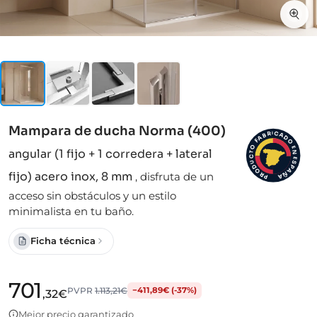
Mampara de ducha Norma (400)
I
C
R
A
B
D
A
F
O
O
E
angular (1 fijo + 1 corredera + lateral
N
T
C
E
S
U
D
P
A
O
fijo) acero inox, 8 mm
,
disfruta de un
Ñ
R
A
P
acceso sin obstáculos y un estilo
minimalista en tu baño.
Ficha técnica
701
PVPR
1.113,21€
−411,89€ (-37%)
,32€
Mejor precio garantizado