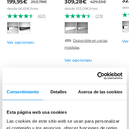
32
199,95€
309,28€
263,78€
429,55€
des
desde 66,65€/mes
desde 103,09€/mes
(62)
(23)
Disponible en varias
›
Ver
Ver opciones
medidas
›
Ver opciones
Mamparas de bañera
Consentimiento
Detalles
Acerca de las cookies
Frontales
Bañeras en esquina
Hojas o biombos de bañera
Esta página web usa cookies
Mamparas de bañera abatibles
Las cookies de este sitio web se usan para personalizar
Mamparas de bañera correderas
el contenido y los anuncios, ofrecer funciones de redes