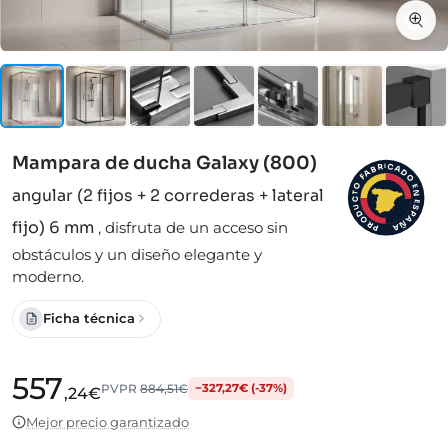
Mampara de ducha Galaxy (800)
I
C
R
A
B
D
A
F
O
O
E
angular (2 fijos + 2 correderas + lateral
N
T
C
E
S
U
D
P
A
O
fijo) 6 mm
,
disfruta de un acceso sin
Ñ
R
A
P
obstáculos y un diseño elegante y
moderno.
Ficha técnica
557
PVPR
884,51€
−327,27€ (-37%)
,24€
Mejor precio garantizado