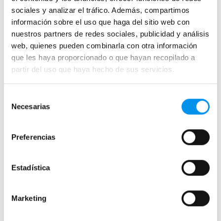
sociales y analizar el tráfico. Además, compartimos
Mamparas de bañera sin perfilería
información sobre el uso que haga del sitio web con
Plegables
nuestros partners de redes sociales, publicidad y análisis
web, quienes pueden combinarla con otra información
Mamparas de ducha
que les haya proporcionado o que hayan recopilado a
partir del uso que haya hecho de sus servicios.
Frontales
Mamparas cuadradas
Selección
Mamparas rectangulares
Necesarias
de
Fijos y paneles de ducha
consentimiento
Semicirculares
Preferencias
Correderas sin perfiles
Apertura abatible
Estadística
Apertura plegable
Cristal fijo para ducha
Marketing
Correderas
Mamparas doble hoja