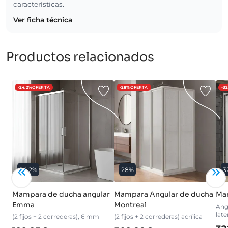
características.
Ver ficha técnica
Productos relacionados
-24.2%
OFERTA
-28%
OFERTA
-3
24.2%
28%
3
Mampara de ducha angular
Mampara Angular de ducha
Ma
Emma
Montreal
Angu
late
(2 fijos + 2 correderas), 6 mm
(2 fijos + 2 correderas) acrílica