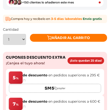
+150 clientes lo añadieron este mes
Compra hoy y recíbelo en
3–5 días laborables
·
Envío gratis
Cantidad
AÑADIR AL CARRITO
CUPONES DESCUENTO EXTRA
¡Solo quedan 25 días!
¡Canjea el tuyo ahora!
de descuento
en pedidos superiores a 295 €
5
%
(*)
SM5
copiar
de descuento
en pedidos superiores a 600 €
7
%
(*)