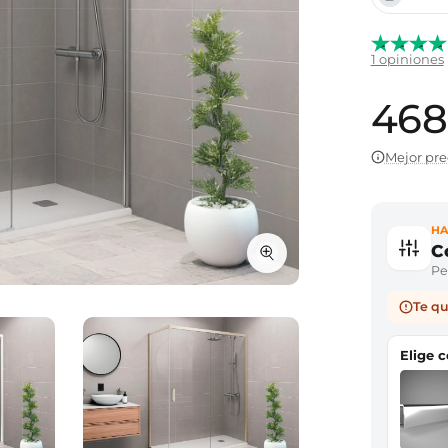
1 opiniones
468
Mejor pre
HA
C
Per
Te qu
Elige 