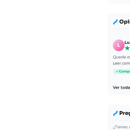
Opi
Lu
L
Leer com
Compra
Ver toda
Pre
¿Tienes 