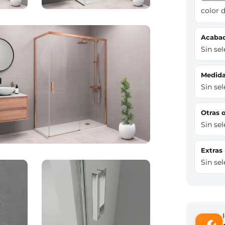
color d
Acaba
Sin se
Medi
Sin se
Otras
Sin se
Extras
Sin se