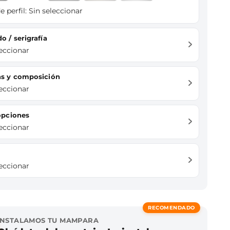
e perfil:
Sin seleccionar
do / serigrafía
leccionar
das y composición
leccionar
 opciones
leccionar
leccionar
RECOMENDADO
INSTALAMOS TU MAMPARA