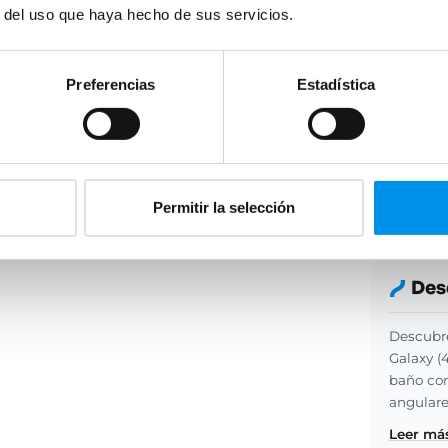
r del uso que haya hecho de sus servicios.
Preferencias
Estadística
ra
Servicio Post-venta
tereses
Devolución hasta 30 días
Permitir la selección
Des
Descubre
Galaxy (
baño con
angulare
Leer más