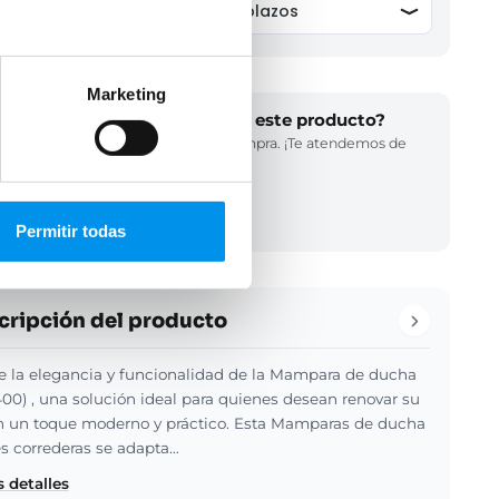
Marketing
¿Necesitas ayuda para elegir este producto?
Llámanos y te asesoramos en tu compra. ¡Te atendemos de
inmediato!
(34) 858 770 102
LLAMADA GRATUITA
Permitir todas
cripción del producto
 la elegancia y funcionalidad de la Mampara de ducha
400) , una solución ideal para quienes desean renovar su
 un toque moderno y práctico. Esta Mamparas de ducha
s correderas se adapta…
 detalles