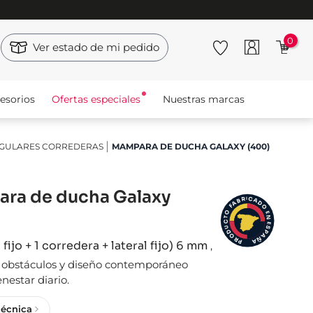
0
Ver estado de mi pedido
esorios
Ofertas especiales
Nuestras marcas
GULARES CORREDERAS
MAMPARA DE DUCHA GALAXY (400)
ra de ducha Galaxy
I
C
R
A
B
D
A
F
O
O
E
N
T
C
E
S
U
D
P
A
O
Ñ
R
A
P
 fijo + 1 corredera + lateral fijo) 6 mm
,
n obstáculos y diseño contemporáneo
enestar diario.
técnica