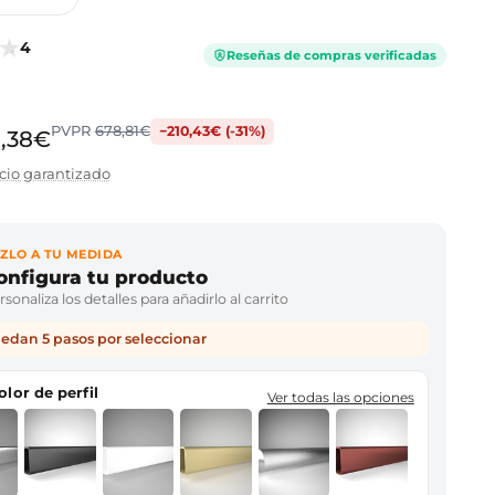
4
Reseñas de compras verificadas
PVPR
678,81€
−210,43€ (-31%)
,38€
cio garantizado
ZLO A TU MEDIDA
onfigura tu producto
sonaliza los detalles para añadirlo al carrito
edan 5 pasos por seleccionar
color de perfil
Ver todas las opciones