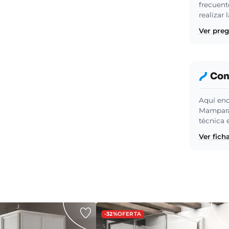
frecuent
realizar
Ver pre
Cons
Aquí enc
Mampara 
técnica 
Ver fich
-32%
OFERTA