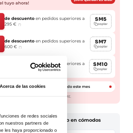
el tuyo ahora!
de descuento
en pedidos superiores a
SM5
295 €
copiar
(*)
de descuento
en pedidos superiores a
SM7
600 €
copiar
(*)
de descuento
en pedidos superiores a
SM10
%
950 €
copiar
(*)
Acerca de las cookies
Más de 1.000 clientes ya lo han usado este mes
aplicables en todas las marcas excepto GME.
 funciones de redes sociales
n cambio a tu baño y págalo en cómodos
con nuestros partners de
ue les haya proporcionado o