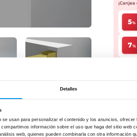
¡Canjea 
5
%
7
%
10
Detalles
* Cupones 
s
b se usan para personalizar el contenido y los anuncios, ofrecer
Dale u
s, compartimos información sobre el uso que haga del sitio web 
plazos
 análisis web, quienes pueden combinarla con otra información q