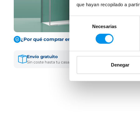
que hayan recopilado a parti
Selección
Necesarias
de
consentimiento
¿Por qué comprar en Solomamparas?
Envío gratuito
Financia tu comp
Sin coste hasta tu casa
Hasta 3 pagos sin in
Denegar