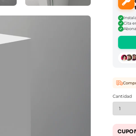
Instal
Cita e
Abona 
Compra
Cantidad
CUPON